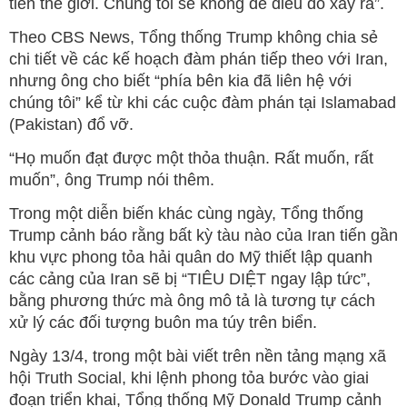
tiền thế giới. Chúng tôi sẽ không để điều đó xảy ra”.
Theo CBS News, Tổng thống Trump không chia sẻ
chi tiết về các kế hoạch đàm phán tiếp theo với Iran,
nhưng ông cho biết “phía bên kia đã liên hệ với
chúng tôi” kể từ khi các cuộc đàm phán tại Islamabad
(Pakistan) đổ vỡ.
“Họ muốn đạt được một thỏa thuận. Rất muốn, rất
muốn”, ông Trump nói thêm.
Trong một diễn biến khác cùng ngày, Tổng thống
Trump cảnh báo rằng bất kỳ tàu nào của Iran tiến gần
khu vực phong tỏa hải quân do Mỹ thiết lập quanh
các cảng của Iran sẽ bị “TIÊU DIỆT ngay lập tức”,
bằng phương thức mà ông mô tả là tương tự cách
xử lý các đối tượng buôn ma túy trên biển.
Ngày 13/4, trong một bài viết trên nền tảng mạng xã
hội Truth Social, khi lệnh phong tỏa bước vào giai
đoạn triển khai, Tổng thống Mỹ Donald Trump cảnh