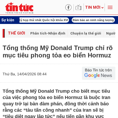
TIN MỚI
Sự kiện
ội khóa XVI
Đảm bảo an ninh năng lượng
Mỹ - Israel tấn công Iran
Thực hiện
THẾ GIỚI
Phân tích-Nhận định
Chuyện lạ thế giới
Người 
Tổng thống Mỹ Donald Trump chỉ rõ
mục tiêu phong tỏa eo biển Hormuz
Thứ Ba, 14/04/2026 08:44
Tổng thống Mỹ Donald Trump cho biết mục tiêu
của việc phong tỏa eo biển Hormuz là buộc Iran
quay trở lại bàn đàm phán, đồng thời cảnh báo
rằng các “tàu tấn công nhanh” của Iran sẽ bị
“tiêu diệt ngay lập tức” nếu tiến gần khu vực