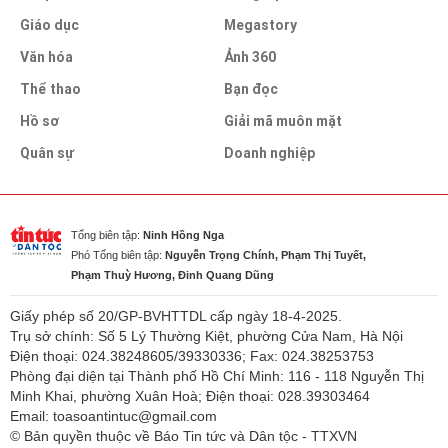
Giáo dục
Megastory
Văn hóa
Ảnh 360
Thể thao
Bạn đọc
Hồ sơ
Giải mã muôn mặt
Quân sự
Doanh nghiệp
Tổng biên tập:
Ninh Hồng Nga
Phó Tổng biên tập:
Nguyễn Trọng Chính, Phạm Thị Tuyết,
Phạm Thuỳ Hương, Đinh Quang Dũng
Giấy phép số 20/GP-BVHTTDL cấp ngày 18-4-2025.
Trụ sở chính: Số 5 Lý Thường Kiệt, phường Cửa Nam, Hà Nội
Điện thoại: 024.38248605/39330336; Fax: 024.38253753
Phòng đại diện tại Thành phố Hồ Chí Minh: 116 - 118 Nguyễn Thị
Minh Khai, phường Xuân Hoà; Điện thoại: 028.39303464
Email: toasoantintuc@gmail.com
© Bản quyền thuộc về Báo Tin tức và Dân tộc - TTXVN