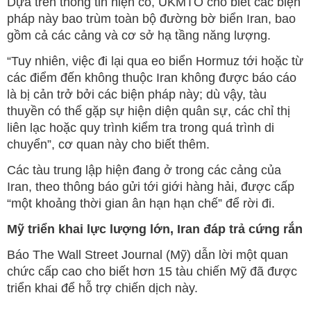
Dựa trên thông tin hiện có, UKMTO cho biết các biện
pháp này bao trùm toàn bộ đường bờ biển Iran, bao
gồm cả các cảng và cơ sở hạ tầng năng lượng.
“Tuy nhiên, việc đi lại qua eo biển Hormuz tới hoặc từ
các điểm đến không thuộc Iran không được báo cáo
là bị cản trở bởi các biện pháp này; dù vậy, tàu
thuyền có thể gặp sự hiện diện quân sự, các chỉ thị
liên lạc hoặc quy trình kiểm tra trong quá trình di
chuyển”, cơ quan này cho biết thêm.
Các tàu trung lập hiện đang ở trong các cảng của
Iran, theo thông báo gửi tới giới hàng hải, được cấp
“một khoảng thời gian ân hạn hạn chế” để rời đi.
Mỹ triển khai lực lượng lớn, Iran đáp trả cứng rắn
Báo The Wall Street Journal (Mỹ) dẫn lời một quan
chức cấp cao cho biết hơn 15 tàu chiến Mỹ đã được
triển khai để hỗ trợ chiến dịch này.