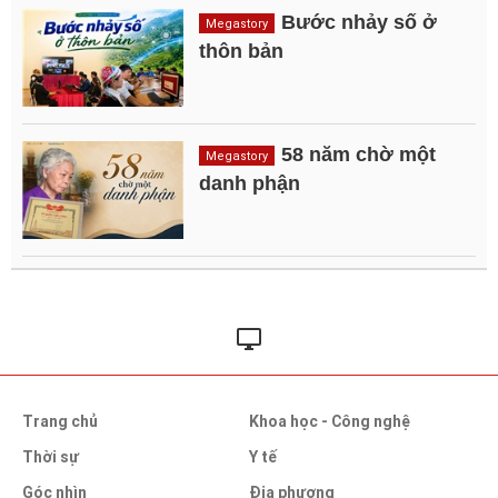
Bước nhảy số ở
Megastory
thôn bản
58 năm chờ một
Megastory
danh phận
Trang chủ
Khoa học - Công nghệ
Thời sự
Y tế
Góc nhìn
Địa phương