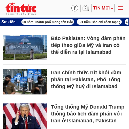
TIN MỚI
Sự kiện
ng tên Bác
101 năm Báo chí cách mạng
Chiến dịch 500 ngày đêm
Đại hội X
Báo Pakistan: Vòng đàm phán
tiếp theo giữa Mỹ và Iran có
thể diễn ra tại Islamabad
Iran chính thức rút khỏi đàm
phán tại Pakistan, Phó Tổng
thống Mỹ huỷ đi Islamabad
Tổng thống Mỹ Donald Trump
thông báo lịch đàm phán với
Iran ở Islamabad, Pakistan