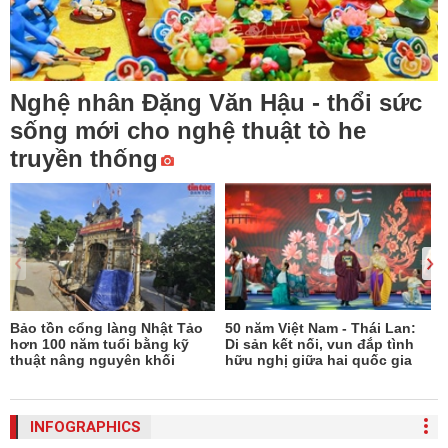
Nghệ nhân Đặng Văn Hậu - thổi sức
sống mới cho nghệ thuật tò he
truyền thống
Bảo tồn cổng làng Nhật Tảo
50 năm Việt Nam - Thái Lan:
N
hơn 100 năm tuổi bằng kỹ
Di sản kết nối, vun đắp tình
thuật nâng nguyên khối
hữu nghị giữa hai quốc gia
INFOGRAPHICS