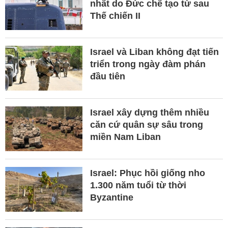
nhất do Đức chế tạo từ sau
Thế chiến II
Israel và Liban không đạt tiến
triển trong ngày đàm phán
đầu tiên
Israel xây dựng thêm nhiều
căn cứ quân sự sâu trong
miền Nam Liban
Israel: Phục hồi giống nho
1.300 năm tuổi từ thời
Byzantine