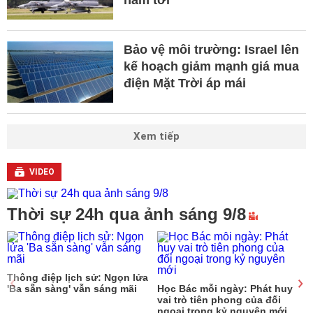
năm tới
Bảo vệ môi trường: Israel lên
kế hoạch giảm mạnh giá mua
điện Mặt Trời áp mái
Xem tiếp
VIDEO
Thời sự 24h qua ảnh sáng 9/8
Thông điệp lịch sử: Ngọn lửa
9
'Ba sẵn sàng' vẫn sáng mãi
Học Bác mỗi ngày: Phát huy
vai trò tiên phong của đối
ngoại trong kỷ nguyên mới