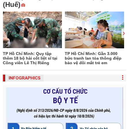
(Huế)
TP Hồ Chí Minh: Quy tập
TP Hồ Chí Minh: Gần 3.000
thêm 18 bộ hài cốt liệt sĩ tại
bức tranh lan tỏa thông điệp
Công viên Lê Thị Riêng
bảo vệ đôi mắt trẻ em
INFOGRAPHICS