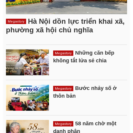
Hà Nội dồn lực triển khai xã,
Megastory
phường xã hội chủ nghĩa
Những căn bếp
Megastory
không tắt lửa sẻ chia
Bước nhảy số ở
Megastory
thôn bản
58 năm chờ một
Megastory
danh phận