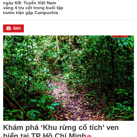
ngày 6/8: Tuyển Việt Nam
vắng 4 trụ cột trong buổi tập
trước trận gặp Campuchia
ẢNH
Khám phá ‘Khu rừng cổ tích’ ven
biển tại TP Hồ Chí Minh