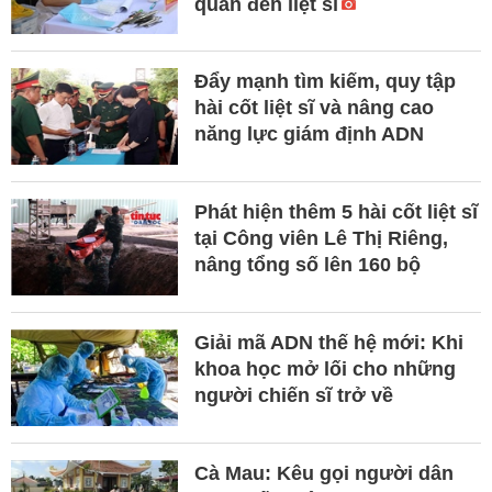
quan đến liệt sĩ
Đẩy mạnh tìm kiếm, quy tập
hài cốt liệt sĩ và nâng cao
năng lực giám định ADN
Phát hiện thêm 5 hài cốt liệt sĩ
tại Công viên Lê Thị Riêng,
nâng tổng số lên 160 bộ
Giải mã ADN thế hệ mới: Khi
khoa học mở lối cho những
người chiến sĩ trở về
Cà Mau: Kêu gọi người dân