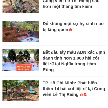
Công viên Lê Thị Riêng sau
hơn một tháng tìm kiếm
Để không một sự hy sinh nào
bị lãng quên
Bắt đầu lấy mẫu ADN xác định
danh tính hơn 1.000 hài cốt
liệt sĩ tại Nghĩa trang Hàm
Rồng
TP Hồ Chí Minh: Phát hiện
thêm 14 hài cốt liệt sĩ tại Công
viên Lê Thị Riêng