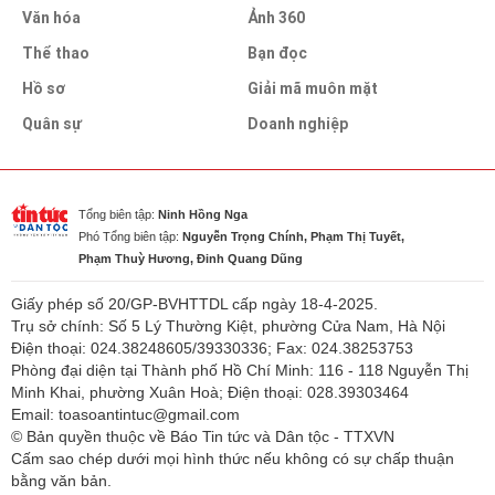
Văn hóa
Ảnh 360
Thể thao
Bạn đọc
Hồ sơ
Giải mã muôn mặt
Quân sự
Doanh nghiệp
Tổng biên tập:
Ninh Hồng Nga
Phó Tổng biên tập:
Nguyễn Trọng Chính, Phạm Thị Tuyết,
Phạm Thuỳ Hương, Đinh Quang Dũng
Giấy phép số 20/GP-BVHTTDL cấp ngày 18-4-2025.
Trụ sở chính: Số 5 Lý Thường Kiệt, phường Cửa Nam, Hà Nội
Điện thoại: 024.38248605/39330336; Fax: 024.38253753
Phòng đại diện tại Thành phố Hồ Chí Minh: 116 - 118 Nguyễn Thị
Minh Khai, phường Xuân Hoà; Điện thoại: 028.39303464
Email: toasoantintuc@gmail.com
© Bản quyền thuộc về Báo Tin tức và Dân tộc - TTXVN
Cấm sao chép dưới mọi hình thức nếu không có sự chấp thuận
bằng văn bản.