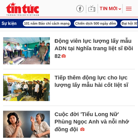
TIN MỚI
Sự kiện
ng tên Bác
101 năm Báo chí cách mạng
Chiến dịch 500 ngày đêm
Đại hội X
Động viên lực lượng lấy mẫu
ADN tại Nghĩa trang liệt sĩ Đồi
82​
Tiếp thêm động lực cho lực
lượng lấy mẫu hài cốt liệt sĩ
Cuộc đời 'Tiểu Long Nữ'
Phùng Ngọc Anh và nỗi nhớ
đồng đội