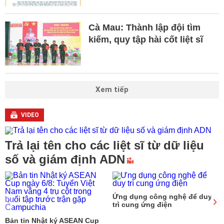
Cà Mau: Thành lập đội tìm
kiếm, quy tập hài cốt liệt sĩ
Xem tiếp
VIDEO
Trả lại tên cho các liệt sĩ từ dữ liệu
số và giám định ADN
Ứng dụng công nghệ để duy
trì cung ứng điện
6
Bản tin Nhật ký ASEAN Cup