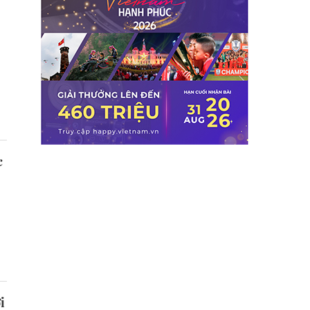
–
c
i