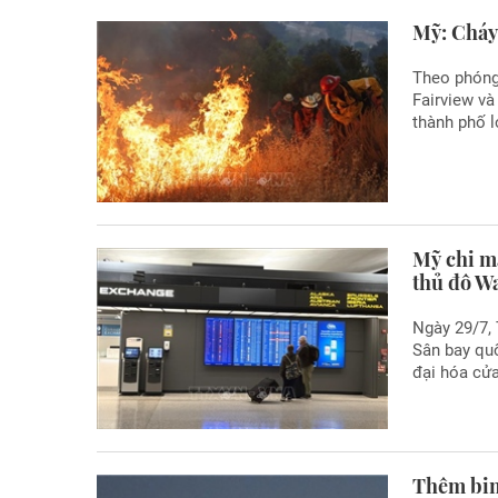
Mỹ: Cháy
Theo phóng 
Fairview v
thành phố l
Mỹ chi m
thủ đô W
Ngày 29/7,
Sân bay quố
đại hóa cử
Thêm bin