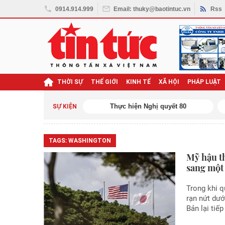
0914.914.999
Email: thuky@baotintuc.vn
Rss
THỜI SỰ
THẾ GIỚI
KINH TẾ
XÃ HỘI
PHÁP LUẬT
ghị quyết Đại hội XIV
SỰ KIỆN
TAGS:
WASHINGTON
Mỹ hậu t
sang một
Trong khi q
rạn nứt dướ
Bản lại tiế