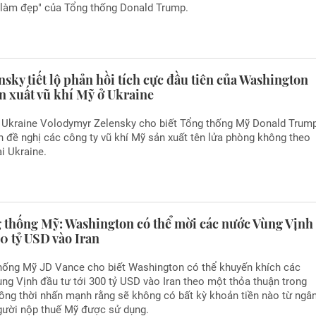
 "làm đẹp" của Tổng thống Donald Trump.
sky tiết lộ phản hồi tích cực đầu tiên của Washington
ản xuất vũ khí Mỹ ở Ukraine
 Ukraine Volodymyr Zelensky cho biết Tổng thống Mỹ Donald Trum
 đề nghị các công ty vũ khí Mỹ sản xuất tên lửa phòng không theo
ại Ukraine.
 thống Mỹ: Washington có thể mời các nước Vùng Vịnh
0 tỷ USD vào Iran
hống Mỹ JD Vance cho biết Washington có thể khuyến khích các
ng Vịnh đầu tư tới 300 tỷ USD vào Iran theo một thỏa thuận trong
đồng thời nhấn mạnh rằng sẽ không có bất kỳ khoản tiền nào từ ngâ
gười nộp thuế Mỹ được sử dụng.