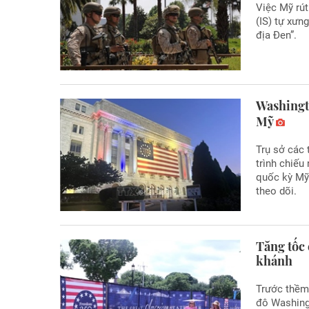
Việc Mỹ rút
(IS) tự xưn
địa Đen”.
Washingt
Mỹ
Trụ sở các 
trình chiếu
quốc kỳ Mỹ
theo dõi.
Tăng tốc
khánh
Trước thềm 
đô Washing