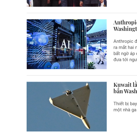
Anthropic
Washing
Anthropic đ
ra mắt hai 
bất ngờ áp 
đưa tới ngư
Kuwait l
bắn Wash
Thiết bị ba
một nhà ga 