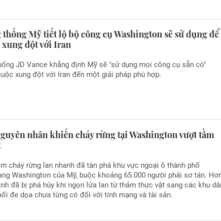
 thống Mỹ tiết lộ bộ công cụ Washington sẽ sử dụng để
xung đột với Iran
hống JD Vance khẳng định Mỹ sẽ "sử dụng mọi công cụ sẵn có"
ộc xung đột với Iran đến một giải pháp phù hợp.
nguyên nhân khiến cháy rừng tại Washington vượt tầm
t
ám cháy rừng lan nhanh đã tàn phá khu vực ngoại ô thành phố
ang Washington của Mỹ, buộc khoảng 65.000 người phải sơ tán. Hơ
ình đã bị phá hủy khi ngọn lửa lan từ thảm thực vật sang các khu dâ
mối đe dọa chưa từng có đối với tính mạng và tài sản.