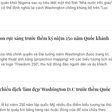
 quân khỏi Nigeria sau vụ tiêu diệt một thủ lĩnh "Nhà nước Hồi giáo
g có thể định nghĩa lại cách Washington chống khủng bố trên “Lục
on rực sáng trước thềm kỷ niệm 250 năm Quốc khánh
tòa nhà chính quyền và Đài tưởng niệm Washington được trang trí,
 nghệ thuật ánh sáng (projection mapping) với các biểu tượng lịch sử
 và logo "Freedom 250", thu hút đông đảo người dân và du khách
 chiến dịch 'làm đẹp' Washington D.C trước thềm Quốc
lễ kỷ niệm 250 năm lập quốc Mỹ, nhiều địa điểm biểu tượng tại thủ
ton bị quây kín bằng hàng rào hoặc đóng cửa để sửa chữa theo