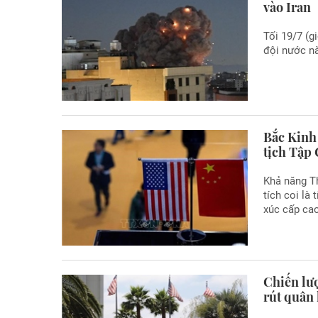
vào Iran
Tối 19/7 (
đội nước nà
Bắc Kinh
tịch Tập
Khả năng T
tích coi là
xúc cấp cao
Chiến lư
rút quân 