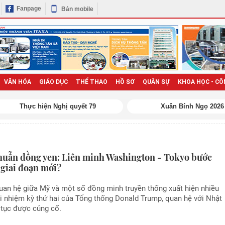
Fanpage
Bản mobile
VĂN HÓA
GIÁO DỤC
THỂ THAO
HỒ SƠ
QUÂN SỰ
KHOA HỌC - CÔ
huẫn đồng yen: Liên minh Washington - Tokyo bước
 giai đoạn mới?
uan hệ giữa Mỹ và một số đồng minh truyền thống xuất hiện nhiều
i nhiệm kỳ thứ hai của Tổng thống Donald Trump, quan hệ với Nhật
p tục được củng cố.