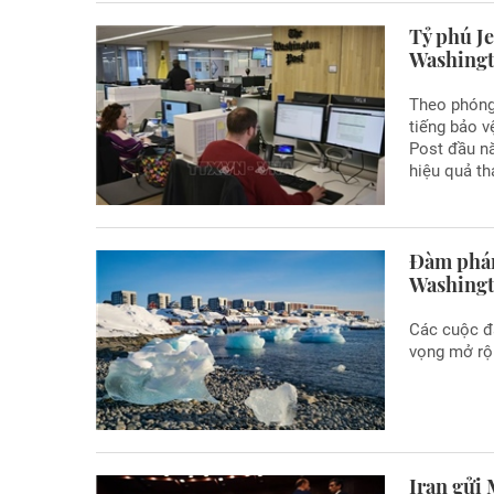
Tỷ phú Je
Washingt
Theo phóng 
tiếng bảo v
Post đầu nă
hiệu quả th
Đàm phán
Washing
Các cuộc đ
vọng mở rộ
Iran gửi 