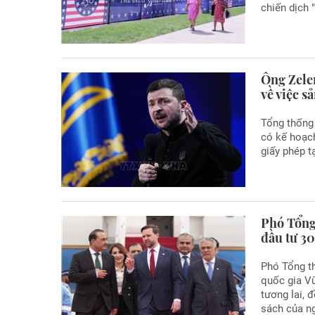
chiến dịch
Ông Zelen
về việc s
Tổng thống
có kế hoạch
giấy phép t
Phó Tổng
đầu tư 30
Phó Tổng t
quốc gia Vù
tương lai, 
sách của n