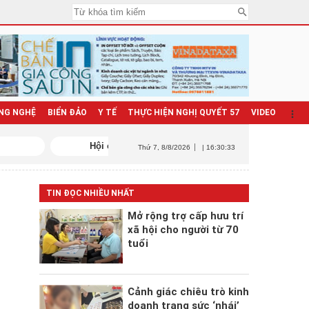
NG NGHỆ
BIỂN ĐẢO
Y TẾ
THỰC HIỆN NGHỊ QUYẾT 57
VIDEO
Thứ 7
, 8/8/2026
| 16:30:35
TIN ĐỌC NHIỀU NHẤT
Mở rộng trợ cấp hưu trí
xã hội cho người từ 70
tuổi
Cảnh giác chiêu trò kinh
doanh trang sức ‘nhái’