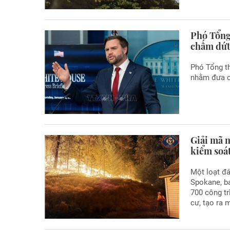
Phó Tổng
chấm dứt 
Phó Tổng t
nhằm đưa cu
Giải mã 
kiểm soá
Một loạt đ
Spokane, b
700 công tr
cư, tạo ra 