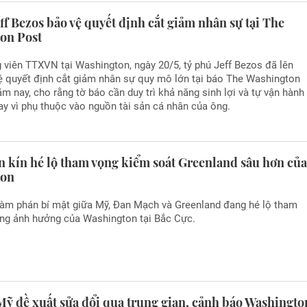
ff Bezos bảo vệ quyết định cắt giảm nhân sự tại The
on Post
viên TTXVN tại Washington, ngày 20/5, tỷ phú Jeff Bezos đã lên
ệ quyết định cắt giảm nhân sự quy mô lớn tại báo The Washington
m nay, cho rằng tờ báo cần duy trì khả năng sinh lợi và tự vận hành
ay vì phụ thuộc vào nguồn tài sản cá nhân của ông.
 kín hé lộ tham vọng kiểm soát Greenland sâu hơn củ
ton
àm phán bí mật giữa Mỹ, Đan Mạch và Greenland đang hé lộ tham
ng ảnh hưởng của Washington tại Bắc Cực.
Mỹ đề xuất sửa đổi qua trung gian, cảnh báo Washingto