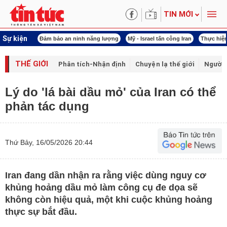
TIN MỚI
Sự kiện
an ninh năng lượng
Mỹ - Israel tấn công Iran
Thực hiện Nghị quyết 80
Thực 
THẾ GIỚI
Phân tích-Nhận định
Chuyện lạ thế giới
Người 
Lý do 'lá bài dầu mỏ' của Iran có thể
phản tác dụng
Thứ Bảy, 16/05/2026 20:44
Iran đang dần nhận ra rằng việc dùng nguy cơ
khủng hoảng dầu mỏ làm công cụ đe dọa sẽ
không còn hiệu quả, một khi cuộc khủng hoảng
thực sự bắt đầu.