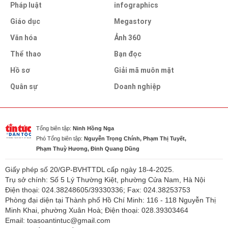
Pháp luật
infographics
Giáo dục
Megastory
Văn hóa
Ảnh 360
Thể thao
Bạn đọc
Hồ sơ
Giải mã muôn mặt
Quân sự
Doanh nghiệp
Tổng biên tập:
Ninh Hồng Nga
Phó Tổng biên tập:
Nguyễn Trọng Chính, Phạm Thị Tuyết,
Phạm Thuỳ Hương, Đinh Quang Dũng
Giấy phép số 20/GP-BVHTTDL cấp ngày 18-4-2025.
Trụ sở chính: Số 5 Lý Thường Kiệt, phường Cửa Nam, Hà Nội
Điện thoại: 024.38248605/39330336; Fax: 024.38253753
Phòng đại diện tại Thành phố Hồ Chí Minh: 116 - 118 Nguyễn Thị
Minh Khai, phường Xuân Hoà; Điện thoại: 028.39303464
Email: toasoantintuc@gmail.com