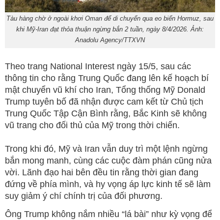
Tàu hàng chờ ở ngoài khơi Oman để di chuyển qua eo biển Hormuz, sau
khi Mỹ-Iran đạt thỏa thuận ngừng bắn 2 tuần, ngày 8/4/2026. Ảnh:
Anadolu Agency/TTXVN
Theo trang National Interest ngày 15/5, sau các
thông tin cho rằng Trung Quốc đang lên kế hoạch bí
mật chuyển vũ khí cho Iran, Tổng thống Mỹ Donald
Trump tuyên bố đã nhận được cam kết từ Chủ tịch
Trung Quốc Tập Cận Bình rằng, Bắc Kinh sẽ không
vũ trang cho đối thủ của Mỹ trong thời chiến.
Trong khi đó, Mỹ và Iran vẫn duy trì một lệnh ngừng
bắn mong manh, cùng các cuộc đàm phán cũng nửa
vời. Lãnh đạo hai bên đều tin rằng thời gian đang
đứng về phía mình, và hy vọng áp lực kinh tế sẽ làm
suy giảm ý chí chính trị của đối phương.
Ông Trump không nắm nhiều “lá bài” như kỳ vọng để