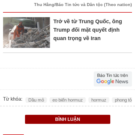
Thu Hằng/Báo Tin tức và Dân tộc
(Theo nation)
Trở về từ Trung Quốc, ông
Trump đối mặt quyết định
quan trọng về Iran
Từ khóa:
Dầu mỏ
eo biển hormuz
hormuz
phong tỏa
BÌNH LUẬN