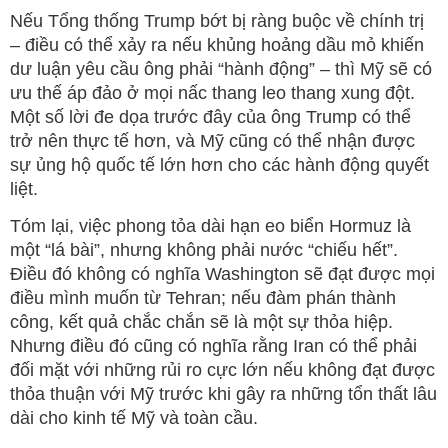
Nếu Tổng thống Trump bớt bị ràng buộc về chính trị
– điều có thể xảy ra nếu khủng hoảng dầu mỏ khiến
dư luận yêu cầu ông phải “hành động” – thì Mỹ sẽ có
ưu thế áp đảo ở mọi nấc thang leo thang xung đột.
Một số lời đe dọa trước đây của ông Trump có thể
trở nên thực tế hơn, và Mỹ cũng có thể nhận được
sự ủng hộ quốc tế lớn hơn cho các hành động quyết
liệt.
Tóm lại, việc phong tỏa dài hạn eo biển Hormuz là
một “lá bài”, nhưng không phải nước “chiếu hết”.
Điều đó không có nghĩa Washington sẽ đạt được mọi
điều mình muốn từ Tehran; nếu đàm phán thành
công, kết quả chắc chắn sẽ là một sự thỏa hiệp.
Nhưng điều đó cũng có nghĩa rằng Iran có thể phải
đối mặt với những rủi ro cực lớn nếu không đạt được
thỏa thuận với Mỹ trước khi gây ra những tổn thất lâu
dài cho kinh tế Mỹ và toàn cầu.