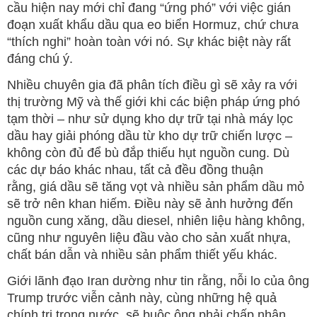
cầu hiện nay mới chỉ đang “ứng phó” với việc gián
đoạn xuất khẩu dầu qua eo biển Hormuz, chứ chưa
“thích nghi” hoàn toàn với nó. Sự khác biệt này rất
đáng chú ý.
Nhiều chuyên gia đã phân tích điều gì sẽ xảy ra với
thị trường Mỹ và thế giới khi các biện pháp ứng phó
tạm thời – như sử dụng kho dự trữ tại nhà máy lọc
dầu hay giải phóng dầu từ kho dự trữ chiến lược –
không còn đủ để bù đắp thiếu hụt nguồn cung. Dù
các dự báo khác nhau, tất cả đều đồng thuận
rằng, giá dầu sẽ tăng vọt và nhiều sản phẩm dầu mỏ
sẽ trở nên khan hiếm. Điều này sẽ ảnh hưởng đến
nguồn cung xăng, dầu diesel, nhiên liệu hàng không,
cũng như nguyên liệu đầu vào cho sản xuất nhựa,
chất bán dẫn và nhiều sản phẩm thiết yếu khác.
Giới lãnh đạo Iran dường như tin rằng, nỗi lo của ông
Trump trước viễn cảnh này, cùng những hệ quả
chính trị trong nước, sẽ buộc ông phải chấp nhận