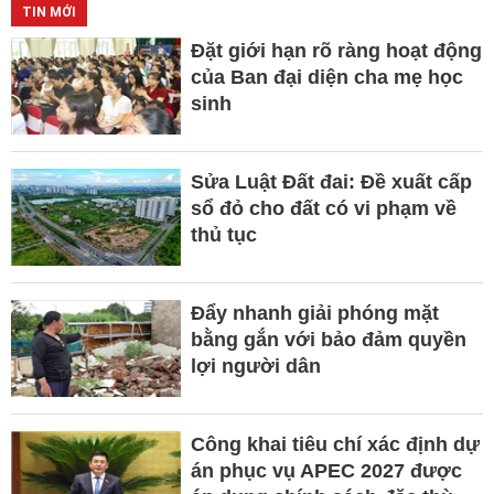
TIN MỚI
Đặt giới hạn rõ ràng hoạt động
của Ban đại diện cha mẹ học
sinh
Sửa Luật Đất đai: Đề xuất cấp
sổ đỏ cho đất có vi phạm về
thủ tục
Đẩy nhanh giải phóng mặt
bằng gắn với bảo đảm quyền
lợi người dân
Công khai tiêu chí xác định dự
án phục vụ APEC 2027 được