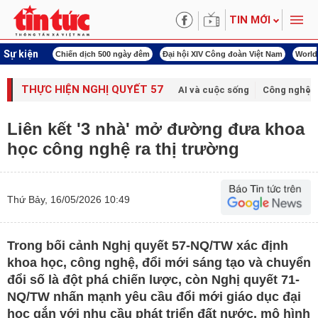
TIN MỚI
Sự kiện
00 ngày đêm
Đại hội XIV Công đoàn Việt Nam
World Cup 2026
Kỳ họp thứ nhấ
THỰC HIỆN NGHỊ QUYẾT 57
AI và cuộc sống
Công nghệ v
Liên kết '3 nhà' mở đường đưa khoa
học công nghệ ra thị trường
Thứ Bảy, 16/05/2026 10:49
Trong bối cảnh Nghị quyết 57-NQ/TW xác định
khoa học, công nghệ, đổi mới sáng tạo và chuyển
đổi số là đột phá chiến lược, còn Nghị quyết 71-
NQ/TW nhấn mạnh yêu cầu đổi mới giáo dục đại
học gắn với nhu cầu phát triển đất nước, mô hình