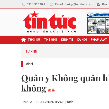
0914.914.999
Email: thuky@baotintuc.vn
Rss
THỜI SỰ
THẾ GIỚI
KINH TẾ
XÃ HỘI
PHÁP LUẬT
SỰ KIỆN
ẢNH
Quân y Không quân h
không
Ảnh
Thứ Sáu, 05/06/2026 05:41
|