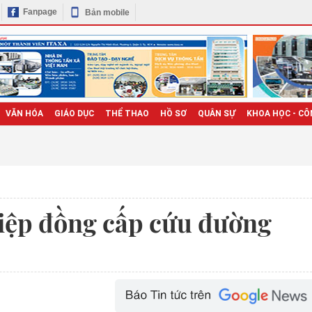
Fanpage
Bản mobile
VĂN HÓA
GIÁO DỤC
THỂ THAO
HỒ SƠ
QUÂN SỰ
KHOA HỌC - CÔ
iệp đồng cấp cứu đường