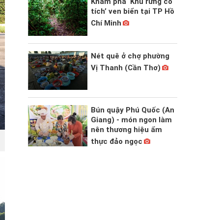
Khám phá ‘Khu rừng cổ
tích’ ven biển tại TP Hồ
Chí Minh
Nét quê ở chợ phường
Vị Thanh (Cần Thơ)
Bún quậy Phú Quốc (An
Giang) - món ngon làm
nên thương hiệu ẩm
n
thực đảo ngọc