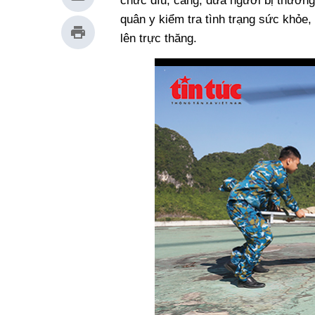
chức dìu, cáng, đưa người bị thương
quân y kiểm tra tình trạng sức khỏe,
lên trực thăng.