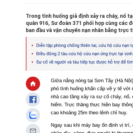
Trong tình huống giả định xảy ra cháy, nổ t
quân 916, Sư đoàn 371 phối hợp cùng các đơ
ban đầu và vận chuyển nạn nhân bằng trực t
Diễn tập phòng chống thiên tai, cứu hộ cứu nạn 
Điều động 2 tàu cứu hộ cứu nạn ứng trực tại vịnh
Sự cố về người và tàu tiếp tục được hỗ trợ để 
Giữa nắng nóng tại Sơn Tây (Hà Nội
phó tình huống khẩn cấp về y tế với n
nhà cao tầng xảy ra sự cố cháy, nổ,
hiểm. Trực thăng thực hiện bay thôn
cao khoảng 25m theo lệnh chỉ huy.
Ngay sau khi máy bay ổn định vị trí,