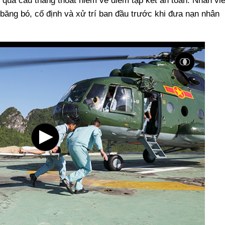
 qua cầu thang thoát hiểm về điểm tập kết an toàn. Nhân vi
 băng bó, cố định và xử trí ban đầu trước khi đưa nạn nhân