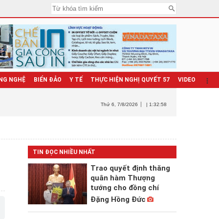
NG NGHỆ
BIỂN ĐẢO
Y TẾ
THỰC HIỆN NGHỊ QUYẾT 57
VIDEO
Thứ 6
, 7/8/2026
| 1:33:00
TIN ĐỌC NHIỀU NHẤT
Trao quyết định thăng
quân hàm Thượng
tướng cho đồng chí
Đặng Hồng Đức