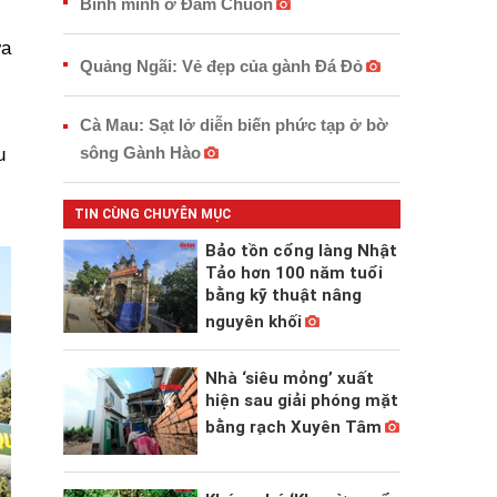
Bình minh ở Đầm Chuồn
ưa
Quảng Ngãi: Vẻ đẹp của gành Đá Đỏ
Cà Mau: Sạt lở diễn biến phức tạp ở bờ
sông Gành Hào
u
TIN CÙNG CHUYÊN MỤC
Bảo tồn cổng làng Nhật
Tảo hơn 100 năm tuổi
bằng kỹ thuật nâng
nguyên khối
Nhà ‘siêu mỏng’ xuất
hiện sau giải phóng mặt
bằng rạch Xuyên Tâm