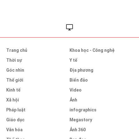
Trang chủ
Khoa học - Công nghệ
Thời sự
Y tế
Góc nhìn
Địa phương
Thế giới
Biển đảo
Kinh tế
Video
Xã hội
Ảnh
Pháp luật
infographics
Giáo dục
Megastory
Văn hóa
Ảnh 360