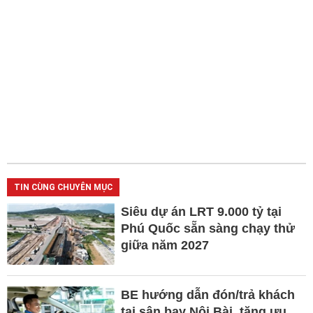
TIN CÙNG CHUYÊN MỤC
Siêu dự án LRT 9.000 tỷ tại
Phú Quốc sẵn sàng chạy thử
giữa năm 2027
BE hướng dẫn đón/trả khách
tại sân bay Nội Bài, tặng ưu