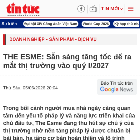
TIN MỚI
Sự kiện
00 ngày đêm
Đại hội XIV Công đoàn Việt Nam
World Cup 2026
Kỳ họp thứ nhấ
DOANH NGHIỆP - SẢN PHẨM - DỊCH VỤ
THE ESME: Sẵn sàng tăng tốc để ra
mắt thị trường vào quý I/2027
Thứ Sáu, 05/06/2026 20:04
Trong bối cảnh người mua nhà ngày càng quan
tâm đến yếu tố pháp lý và năng lực triển khai của
chủ đầu tư, The Esme đang thu hút sự chú ý của
thị trường nhờ nền tảng pháp lý được chuẩn bị
bài bản, hạ tầng cơ bản hoàn thiện và lộ trình