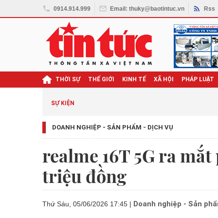
0914.914.999
Email: thuky@baotintuc.vn
Rss
THỜI SỰ
THẾ GIỚI
KINH TẾ
XÃ HỘI
PHÁP LUẬT
SỰ KIỆN
DOANH NGHIỆP - SẢN PHẨM - DỊCH VỤ
realme 16T 5G ra mắt 
triệu đồng
Doanh nghiệp - Sản phẩ
Thứ Sáu, 05/06/2026 17:45
|