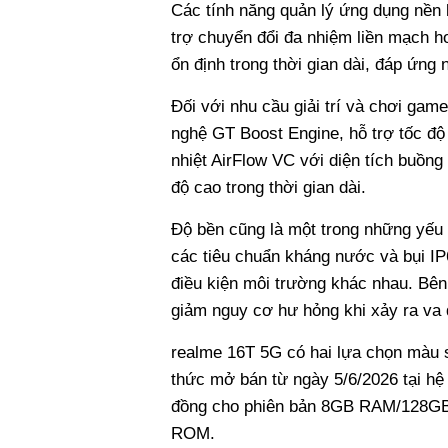
Các tính năng quản lý ứng dụng nền 
trợ chuyển đổi đa nhiệm liền mạch hơn
ổn định trong thời gian dài, đáp ứn
Đối với nhu cầu giải trí và chơi gam
nghệ GT Boost Engine, hỗ trợ tốc độ
nhiệt AirFlow VC với diện tích buồn
độ cao trong thời gian dài.
Độ bền cũng là một trong những yếu 
các tiêu chuẩn kháng nước và bụi IP
điều kiện môi trường khác nhau. Bên
giảm nguy cơ hư hỏng khi xảy ra va đ
realme 16T 5G có hai lựa chọn màu
thức mở bán từ ngày 5/6/2026 tại hệ 
đồng cho phiên bản 8GB RAM/128GB
ROM.