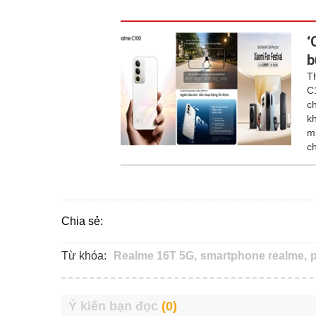
‘
b
T
C
c
k
m
c
Chia sẻ:
Từ khóa:
Realme 16T 5G,
smartphone realme,