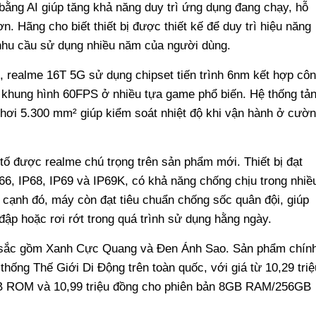
bằng AI giúp tăng khả năng duy trì ứng dụng đang chạy, hỗ
. Hãng cho biết thiết bị được thiết kế để duy trì hiệu năng
g nhu cầu sử dụng nhiều năm của người dùng.
e, realme 16T 5G sử dụng chipset tiến trình 6nm kết hợp cô
 khung hình 60FPS ở nhiều tựa game phổ biến. Hệ thống tả
g hơi 5.300 mm² giúp kiểm soát nhiệt độ khi vận hành ở cườ
tố được realme chú trọng trên sản phẩm mới. Thiết bị đạt
66, IP68, IP69 và IP69K, có khả năng chống chịu trong nhiề
 cạnh đó, máy còn đạt tiêu chuẩn chống sốc quân đội, giúp
ập hoặc rơi rớt trong quá trình sử dụng hằng ngày.
 sắc gồm Xanh Cực Quang và Đen Ánh Sao. Sản phẩm chín
thống Thế Giới Di Động trên toàn quốc, với giá từ 10,29 triệ
 ROM và 10,99 triệu đồng cho phiên bản 8GB RAM/256GB