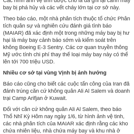
Các hình ảnh vệ tinh được cho là đã ghi lại cảnh máy
bay bị phá hủy và các vết cháy lớn tại cơ sở này.
Theo báo cáo, một nhà phân tích thuộc tổ chức Phân
tích quân sự và nghiên cứu đánh giá tình báo
(MAIAR) đã xác định một trong những máy bay bị hư
hại là máy bay cảnh báo sớm và kiểm soát trên
không Boeing E-3 Sentry. Các cơ quan truyền thông
Mỹ ước tính chi phí thay thế loại máy bay này có thể
lên tới 700 triệu USD.
Nhiều cơ sở tại vùng Vịnh bị ảnh hưởng
Báo cáo cũng cho biết các cuộc tấn công của Iran đã
đánh trúng căn cứ không quân Ali Al Salem và doanh
trại Camp Arifjan ở Kuwait.
Đối với căn cứ không quân Ali Al Salem, theo báo
Thổ Nhĩ Kỳ Hôm nay ngày 1/6, từ hình ảnh vệ tinh,
các nhà phân tích của MAIAR xác định rằng các kho
chứa nhiên liệu, nhà chứa máy bay và khu nhà ở