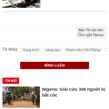
Từ khóa:
Xung kích
sáng tạo
thanh niên Hải Phòng
d
BÌNH LUẬN
TIN MỚI
Nigeria: Giải cứu 308 người bị
bắt cóc