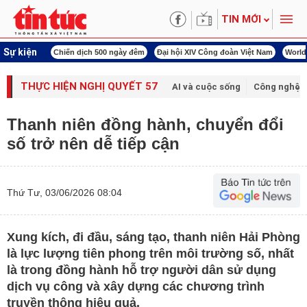
TIN MỚI
Sự kiện
00 ngày đêm
Đại hội XIV Công đoàn Việt Nam
World Cup 2026
Kỳ họp thứ nhấ
THỰC HIỆN NGHỊ QUYẾT 57
AI và cuộc sống
Công nghệ v
Thanh niên đồng hành, chuyển đổi
số trở nên dễ tiếp cận
Thứ Tư, 03/06/2026 08:04
Xung kích, đi đầu, sáng tạo, thanh niên Hải Phòng
là lực lượng tiên phong trên môi trường số, nhất
là trong đồng hành hỗ trợ người dân sử dụng
dịch vụ công và xây dựng các chương trình
truyền thông hiệu quả.