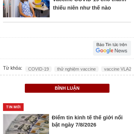
thiếu niên như thế nào
Từ khóa:
COVID-19
thử nghiệm vaccine
vaccine VLA20
BÌNH LUẬN
TIN MỚI
Điểm tin kinh tế thế giới nổi
bật ngày 7/8/2026