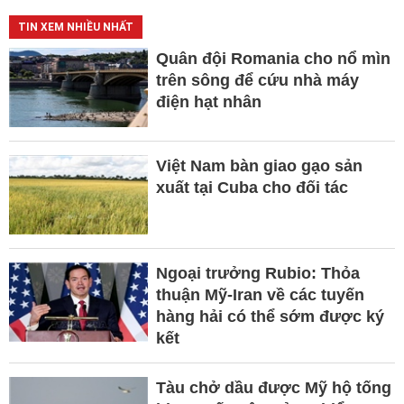
TIN XEM NHIỀU NHẤT
Quân đội Romania cho nổ mìn
trên sông để cứu nhà máy
điện hạt nhân
Việt Nam bàn giao gạo sản
xuất tại Cuba cho đối tác
Ngoại trưởng Rubio: Thỏa
thuận Mỹ-Iran về các tuyến
hàng hải có thể sớm được ký
kết
Tàu chở dầu được Mỹ hộ tống