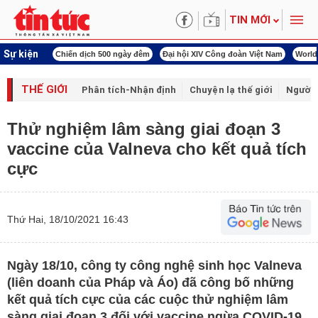
TIN MỚI
Sự kiện
í cách mạng
Chiến dịch 500 ngày đêm
Đại hội XIV Công đoàn Việt Nam
World
THẾ GIỚI
Phân tích-Nhận định
Chuyện lạ thế giới
Người 
Thử nghiệm lâm sàng giai đoạn 3
vaccine của Valneva cho kết quả tích
cực
Thứ Hai, 18/10/2021 16:43
Ngày 18/10, công ty công nghệ sinh học Valneva
(liên doanh của Pháp và Áo) đã công bố những
kết quả tích cực của các cuộc thử nghiệm lâm
sàng giai đoạn 3 đối với vaccine ngừa COVID-19