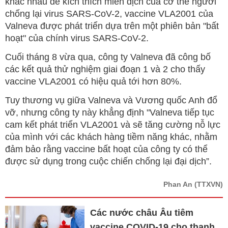
khác nhau để kích thích miễn dịch của cơ thể người
chống lại virus SARS-CoV-2, vaccine VLA2001 của
Valneva được phát triển dựa trên một phiên bản "bất
hoạt" của chính virus SARS-CoV-2.
Cuối tháng 8 vừa qua, công ty Valneva đã công bố
các kết quả thử nghiệm giai đoạn 1 và 2 cho thấy
vaccine VLA2001 có hiệu quả tới hơn 80%.
Tuy thương vụ giữa Valneva và Vương quốc Anh đổ
vỡ, nhưng công ty này khẳng định "Valneva tiếp tục
cam kết phát triển VLA2001 và sẽ tăng cường nỗ lực
của mình với các khách hàng tiềm năng khác, nhằm
đảm bảo rằng vaccine bất hoạt của công ty có thể
được sử dụng trong cuộc chiến chống lại đại dịch”.
Phan An
(TTXVN)
Các nước châu Âu tiêm
vaccine COVID-19 cho thanh