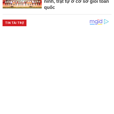
ninh, trật tự ở cơ sở giỏi toàn
quốc