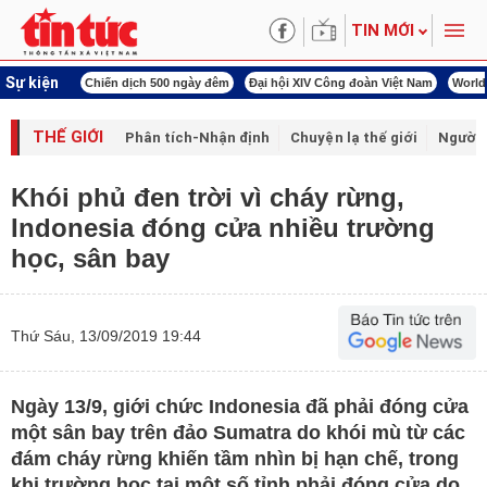
TIN MỚI
Sự kiện
í cách mạng
Chiến dịch 500 ngày đêm
Đại hội XIV Công đoàn Việt Nam
World
THẾ GIỚI
Phân tích-Nhận định
Chuyện lạ thế giới
Người 
Khói phủ đen trời vì cháy rừng,
Indonesia đóng cửa nhiều trường
học, sân bay
Thứ Sáu, 13/09/2019 19:44
Ngày 13/9, giới chức Indonesia đã phải đóng cửa
một sân bay trên đảo Sumatra do khói mù từ các
đám cháy rừng khiến tầm nhìn bị hạn chế, trong
khi trường học tại một số tỉnh phải đóng cửa do