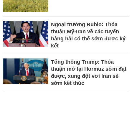
Ngoại trưởng Rubio: Thỏa
thuận Mỹ-Iran về các tuyến
hàng hải có thể sớm được ký
kết
Tổng thống Trump: Thỏa
thuận mở lại Hormuz sớm đạt
được, xung đột với Iran sẽ
sớm kết thúc