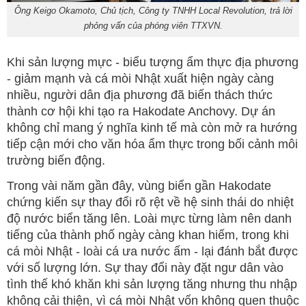
Ông Keigo Okamoto, Chủ tịch, Công ty TNHH Local Revolution, trả lời
phỏng vấn của phóng viên TTXVN.
Khi sản lượng mực - biểu tượng ẩm thực địa phương
- giảm mạnh và cá mòi Nhật xuất hiện ngày càng
nhiều, người dân địa phương đã biến thách thức
thành cơ hội khi tạo ra Hakodate Anchovy. Dự án
không chỉ mang ý nghĩa kinh tế mà còn mở ra hướng
tiếp cận mới cho văn hóa ẩm thực trong bối cảnh môi
trường biến động.
Trong vài năm gần đây, vùng biển gần Hakodate
chứng kiến sự thay đổi rõ rệt về hệ sinh thái do nhiệt
độ nước biển tăng lên. Loài mực từng làm nên danh
tiếng của thành phố ngày càng khan hiếm, trong khi
cá mòi Nhật - loài cá ưa nước ấm - lại đánh bắt được
với số lượng lớn. Sự thay đổi này đặt ngư dân vào
tình thế khó khăn khi sản lượng tăng nhưng thu nhập
không cải thiện, vì cá mòi Nhật vốn không quen thuộc