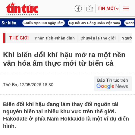
TIN MỚI
Sự kiện
00 ngày đêm
Đại hội XIV Công đoàn Việt Nam
World Cup 2026
Kỳ họp thứ nhấ
THẾ GIỚI
Phân tích-Nhận định
Chuyện lạ thế giới
Người 
Khi biến đổi khí hậu mở ra một nền
văn hóa ẩm thực mới từ biển cả
Thứ Ba, 12/05/2026 18:30
Biến đổi khí hậu đang làm thay đổi nguồn tài
nguyên biển tại nhiều khu vực trên thế giới.
Hakodate ở phía Nam Hokkaido là một ví dụ điển
hình.