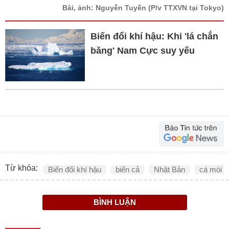
Bài, ảnh: Nguyễn Tuyến
(P/v TTXVN tại Tokyo)
Biến đổi khí hậu: Khi 'lá chắn
băng' Nam Cực suy yếu
Từ khóa:
Biến đổi khí hậu
biển cả
Nhật Bản
cá mòi
BÌNH LUẬN