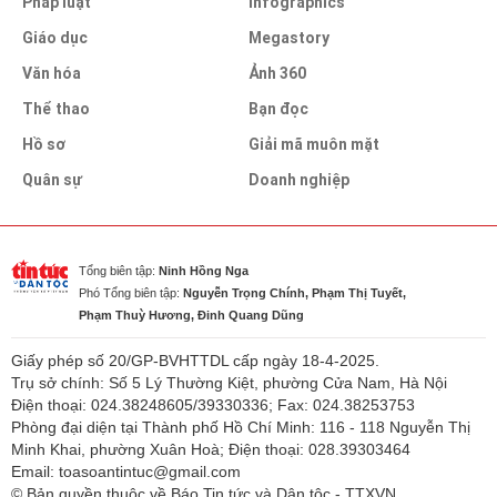
Pháp luật
infographics
Giáo dục
Megastory
Văn hóa
Ảnh 360
Thể thao
Bạn đọc
Hồ sơ
Giải mã muôn mặt
Quân sự
Doanh nghiệp
Tổng biên tập:
Ninh Hồng Nga
Phó Tổng biên tập:
Nguyễn Trọng Chính, Phạm Thị Tuyết,
Phạm Thuỳ Hương, Đinh Quang Dũng
Giấy phép số 20/GP-BVHTTDL cấp ngày 18-4-2025.
Trụ sở chính: Số 5 Lý Thường Kiệt, phường Cửa Nam, Hà Nội
Điện thoại: 024.38248605/39330336; Fax: 024.38253753
Phòng đại diện tại Thành phố Hồ Chí Minh: 116 - 118 Nguyễn Thị
Minh Khai, phường Xuân Hoà; Điện thoại: 028.39303464
Email: toasoantintuc@gmail.com
© Bản quyền thuộc về Báo Tin tức và Dân tộc - TTXVN