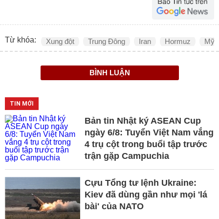
Từ khóa:
Xung đột
Trung Đông
Iran
Hormuz
Mỹ
BÌNH LUẬN
TIN MỚI
Bản tin Nhật ký ASEAN Cup
ngày 6/8: Tuyển Việt Nam vắng
4 trụ cột trong buổi tập trước
trận gặp Campuchia
Cựu Tổng tư lệnh Ukraine:
Kiev đã dùng gần như mọi 'lá
bài' của NATO