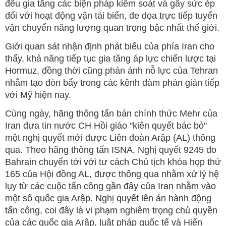
đều gia tăng các biện pháp kiểm soát và gây sức ép
đối với hoạt động vận tải biển, đe dọa trực tiếp tuyến
vận chuyển năng lượng quan trọng bậc nhất thế giới.
Giới quan sát nhận định phát biểu của phía Iran cho
thấy, khả năng tiếp tục gia tăng áp lực chiến lược tại
Hormuz, đồng thời cũng phản ánh nỗ lực của Tehran
nhằm tạo đòn bẩy trong các kênh đàm phán gián tiếp
với Mỹ hiện nay.
Cùng ngày, hãng thông tấn bán chính thức Mehr của
Iran đưa tin nước CH Hồi giáo "kiên quyết bác bỏ"
một nghị quyết mới được Liên đoàn Arập (AL) thông
qua. Theo hãng thông tấn ISNA, Nghị quyết 9245 do
Bahrain chuyển tới với tư cách Chủ tịch khóa họp thứ
165 của Hội đồng AL, được thông qua nhằm xử lý hệ
lụy từ các cuộc tấn công gần đây của Iran nhằm vào
một số quốc gia Arập. Nghị quyết lên án hành động
tấn công, coi đây là vi phạm nghiêm trọng chủ quyền
của các quốc gia Arập, luật pháp quốc tế và Hiến