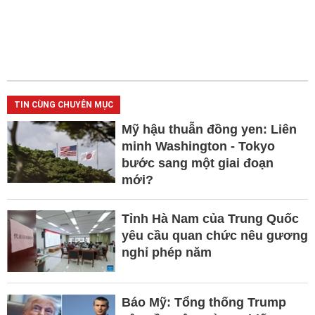
TIN CÙNG CHUYÊN MỤC
Mỹ hậu thuẫn đồng yen: Liên
minh Washington - Tokyo
bước sang một giai đoạn
mới?
Tỉnh Hà Nam của Trung Quốc
yêu cầu quan chức nêu gương
nghỉ phép năm
Báo Mỹ: Tổng thống Trump