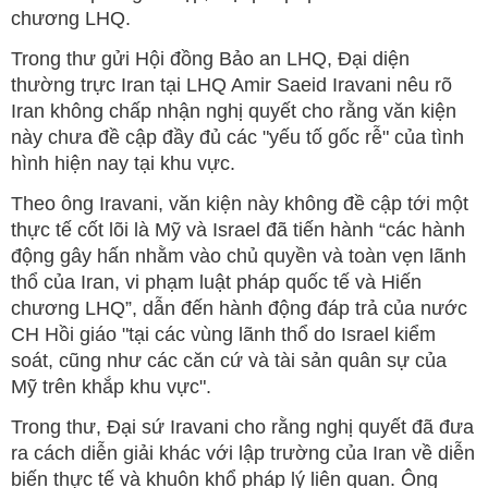
chương LHQ.
Trong thư gửi Hội đồng Bảo an LHQ, Đại diện
thường trực Iran tại LHQ Amir Saeid Iravani nêu rõ
Iran không chấp nhận nghị quyết cho rằng văn kiện
này chưa đề cập đầy đủ các "yếu tố gốc rễ" của tình
hình hiện nay tại khu vực.
Theo ông Iravani, văn kiện này không đề cập tới một
thực tế cốt lõi là Mỹ và Israel đã tiến hành “các hành
động gây hấn nhằm vào chủ quyền và toàn vẹn lãnh
thổ của Iran, vi phạm luật pháp quốc tế và Hiến
chương LHQ”, dẫn đến hành động đáp trả của nước
CH Hồi giáo "tại các vùng lãnh thổ do Israel kiểm
soát, cũng như các căn cứ và tài sản quân sự của
Mỹ trên khắp khu vực".
Trong thư, Đại sứ Iravani cho rằng nghị quyết đã đưa
ra cách diễn giải khác với lập trường của Iran về diễn
biến thực tế và khuôn khổ pháp lý liên quan. Ông