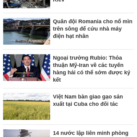
Quân đội Romania cho nổ mìn
trên sông để cứu nhà máy
điện hạt nhân
Ngoại trưởng Rubio: Thỏa
thuận Mỹ-Iran về các tuyến
hàng hải có thể sớm được ký
kết
Việt Nam bàn giao gạo sản
xuất tại Cuba cho đối tác
14 nước lập liên minh phòng