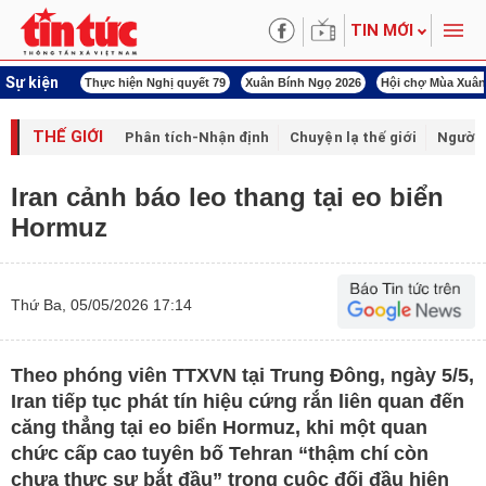
TIN MỚI
Sự kiện
hị quyết 80
Thực hiện Nghị quyết 79
Xuân Bính Ngọ 2026
Hội chợ Mùa Xuân
THẾ GIỚI
Phân tích-Nhận định
Chuyện lạ thế giới
Người 
Iran cảnh báo leo thang tại eo biển
Hormuz
Thứ Ba, 05/05/2026 17:14
Theo phóng viên TTXVN tại Trung Đông, ngày 5/5,
Iran tiếp tục phát tín hiệu cứng rắn liên quan đến
căng thẳng tại eo biển Hormuz, khi một quan
chức cấp cao tuyên bố Tehran “thậm chí còn
chưa thực sự bắt đầu” trong cuộc đối đầu hiện