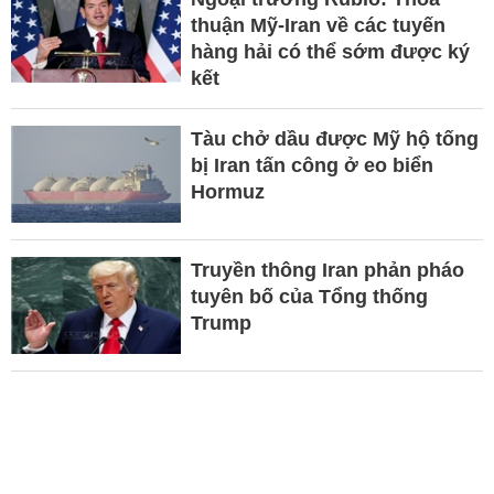
thuận Mỹ-Iran về các tuyến
hàng hải có thể sớm được ký
kết
Tàu chở dầu được Mỹ hộ tống
bị Iran tấn công ở eo biển
Hormuz
Truyền thông Iran phản pháo
tuyên bố của Tổng thống
Trump