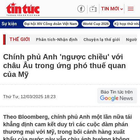
TIN MỚI
Sự kiện
00 ngày đêm
Đại hội XIV Công đoàn Việt Nam
World Cup 2026
Kỳ họp thứ nhấ
THẾ GIỚI
Phân tích-Nhận định
Chuyện lạ thế giới
Người 
Chính phủ Anh 'ngược chiều' với
châu Âu trong ứng phó thuế quan
của Mỹ
Thứ Tư, 12/03/2025 18:23
Theo Bloomberg, chính phủ Anh một lần nữa tái
khẳng định cam kết duy trì các cuộc đàm phán
thương mại với Mỹ, trong bối cảnh hàng xuất
khẩu của nước này vẫn chịu ảnh hưởng không