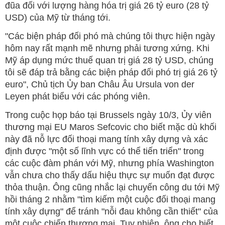
đũa đối với lượng hàng hóa trị giá 26 tỷ euro (28 tỷ
USD) của Mỹ từ tháng tới.
"Các biện pháp đối phó mà chúng tôi thực hiện ngày
hôm nay rất mạnh mẽ nhưng phải tương xứng. Khi
Mỹ áp dụng mức thuế quan trị giá 28 tỷ USD, chúng
tôi sẽ đáp trả bằng các biện pháp đối phó trị giá 26 tỷ
euro", Chủ tịch Ủy ban Châu Âu Ursula von der
Leyen phát biểu với các phóng viên.
Trong cuộc họp báo tại Brussels ngày 10/3, Ủy viên
thương mại EU Maros Sefcovic cho biết mặc dù khối
này đã nỗ lực đối thoại mang tính xây dựng và xác
định được "một số lĩnh vực có thể tiến triển" trong
các cuộc đàm phán với Mỹ, nhưng phía Washington
vẫn chưa cho thấy dấu hiệu thực sự muốn đạt được
thỏa thuận. Ông cũng nhắc lại chuyến công du tới Mỹ
hồi tháng 2 nhằm "tìm kiếm một cuộc đối thoại mang
tính xây dựng" để tránh "nỗi đau không cần thiết" của
một cuộc chiến thương mại. Tuy nhiên, ông cho biết