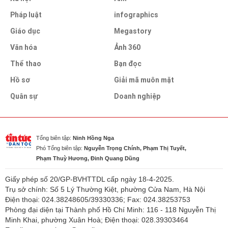
Pháp luật
infographics
Giáo dục
Megastory
Văn hóa
Ảnh 360
Thể thao
Bạn đọc
Hồ sơ
Giải mã muôn mặt
Quân sự
Doanh nghiệp
Tổng biên tập:
Ninh Hồng Nga
Phó Tổng biên tập:
Nguyễn Trọng Chính, Phạm Thị Tuyết,
Phạm Thuỳ Hương, Đinh Quang Dũng
Giấy phép số 20/GP-BVHTTDL cấp ngày 18-4-2025.
Trụ sở chính: Số 5 Lý Thường Kiệt, phường Cửa Nam, Hà Nội
Điện thoại: 024.38248605/39330336; Fax: 024.38253753
Phòng đại diện tại Thành phố Hồ Chí Minh: 116 - 118 Nguyễn Thị
Minh Khai, phường Xuân Hoà; Điện thoại: 028.39303464