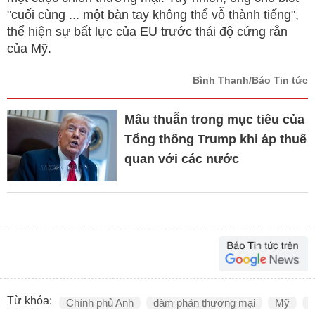
"cuối cùng ... một bàn tay không thể vỗ thành tiếng",
thể hiện sự bất lực của EU trước thái độ cứng rắn
của Mỹ.
Bình Thanh/Báo Tin tức
Mâu thuẫn trong mục tiêu của
Tổng thống Trump khi áp thuế
quan với các nước
Từ khóa:
Chính phủ Anh
đàm phán thương mại
Mỹ
t