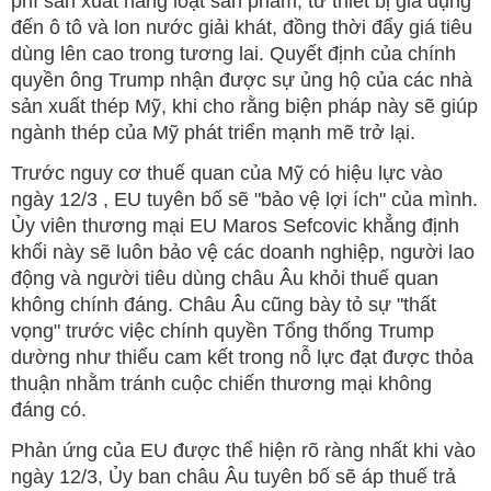
phí sản xuất hàng loạt sản phẩm, từ thiết bị gia dụng
đến ô tô và lon nước giải khát, đồng thời đẩy giá tiêu
dùng lên cao trong tương lai. Quyết định của chính
quyền ông Trump nhận được sự ủng hộ của các nhà
sản xuất thép Mỹ, khi cho rằng biện pháp này sẽ giúp
ngành thép của Mỹ phát triển mạnh mẽ trở lại.
Trước nguy cơ thuế quan của Mỹ có hiệu lực vào
ngày 12/3 , EU tuyên bố sẽ "bảo vệ lợi ích" của mình.
Ủy viên thương mại EU Maros Sefcovic khẳng định
khối này sẽ luôn bảo vệ các doanh nghiệp, người lao
động và người tiêu dùng châu Âu khỏi thuế quan
không chính đáng. Châu Âu cũng bày tỏ sự "thất
vọng" trước việc chính quyền Tổng thống Trump
dường như thiếu cam kết trong nỗ lực đạt được thỏa
thuận nhằm tránh cuộc chiến thương mại không
đáng có.
Phản ứng của EU được thể hiện rõ ràng nhất khi vào
ngày 12/3, Ủy ban châu Âu tuyên bố sẽ áp thuế trả