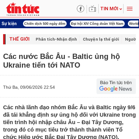
TIN MỚI
Sự kiện
í cách mạng
Chiến dịch 500 ngày đêm
Đại hội XIV Công đoàn Việt Nam
World
THẾ GIỚI
Phân tích-Nhận định
Chuyện lạ thế giới
Người 
Các nước Bắc Âu - Baltic ủng hộ
Ukraine tiến tới NATO
Thứ Ba, 09/06/2026 22:54
Các nhà lãnh đạo nhóm Bắc Âu và Baltic ngày 9/6
đã tái khẳng định sự ủng hộ đối với Ukraine trong
tiến trình hội nhập châu Âu – Đại Tây Dương,
trong đó có mục tiêu trở thành thành viên Tổ
chức Hiệp ước Bắc Đại Tây Dương (NATO).