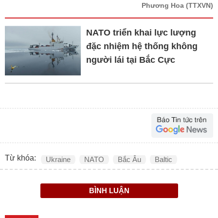
Phương Hoa
(TTXVN)
NATO triển khai lực lượng
đặc nhiệm hệ thống không
người lái tại Bắc Cực
Từ khóa:
Ukraine
NATO
Bắc Âu
Baltic
BÌNH LUẬN