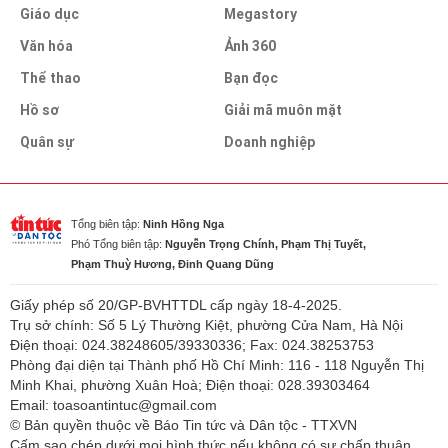
Giáo dục
Megastory
Văn hóa
Ảnh 360
Thể thao
Bạn đọc
Hồ sơ
Giải mã muôn mặt
Quân sự
Doanh nghiệp
Tổng biên tập:
Ninh Hồng Nga
Phó Tổng biên tập:
Nguyễn Trọng Chính, Phạm Thị Tuyết,
Phạm Thuỳ Hương, Đinh Quang Dũng
Giấy phép số 20/GP-BVHTTDL cấp ngày 18-4-2025.
Trụ sở chính: Số 5 Lý Thường Kiệt, phường Cửa Nam, Hà Nội
Điện thoại: 024.38248605/39330336; Fax: 024.38253753
Phòng đại diện tại Thành phố Hồ Chí Minh: 116 - 118 Nguyễn Thị
Minh Khai, phường Xuân Hoà; Điện thoại: 028.39303464
Email: toasoantintuc@gmail.com
© Bản quyền thuộc về Báo Tin tức và Dân tộc - TTXVN
Cấm sao chép dưới mọi hình thức nếu không có sự chấp thuận