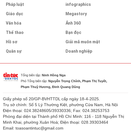
Pháp luật
infographics
Giáo dục
Megastory
Văn hóa
Ảnh 360
Thể thao
Bạn đọc
Hồ sơ
Giải mã muôn mặt
Quân sự
Doanh nghiệp
Tổng biên tập:
Ninh Hồng Nga
Phó Tổng biên tập:
Nguyễn Trọng Chính, Phạm Thị Tuyết,
Phạm Thuỳ Hương, Đinh Quang Dũng
Giấy phép số 20/GP-BVHTTDL cấp ngày 18-4-2025.
Trụ sở chính: Số 5 Lý Thường Kiệt, phường Cửa Nam, Hà Nội
Điện thoại: 024.38248605/39330336; Fax: 024.38253753
Phòng đại diện tại Thành phố Hồ Chí Minh: 116 - 118 Nguyễn Thị
Minh Khai, phường Xuân Hoà; Điện thoại: 028.39303464
Email: toasoantintuc@gmail.com