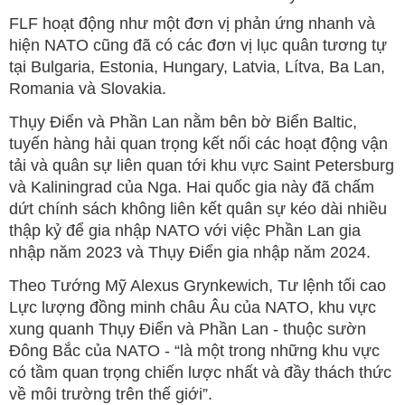
Mute
FLF hoạt động như một đơn vị phản ứng nhanh và
hiện NATO cũng đã có các đơn vị lục quân tương tự
tại Bulgaria, Estonia, Hungary, Latvia, Lítva, Ba Lan,
Romania và Slovakia.
Thụy Điển và Phần Lan nằm bên bờ Biển Baltic,
tuyến hàng hải quan trọng kết nối các hoạt động vận
tải và quân sự liên quan tới khu vực Saint Petersburg
và Kaliningrad của Nga. Hai quốc gia này đã chấm
dứt chính sách không liên kết quân sự kéo dài nhiều
thập kỷ để gia nhập NATO với việc Phần Lan gia
nhập năm 2023 và Thụy Điển gia nhập năm 2024.
Theo Tướng Mỹ Alexus Grynkewich, Tư lệnh tối cao
Lực lượng đồng minh châu Âu của NATO, khu vực
xung quanh Thụy Điển và Phần Lan - thuộc sườn
Đông Bắc của NATO - “là một trong những khu vực
có tầm quan trọng chiến lược nhất và đầy thách thức
về môi trường trên thế giới”.