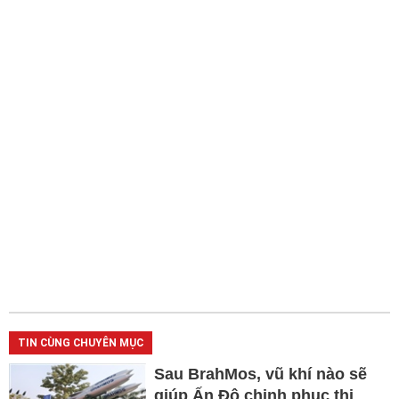
TIN CÙNG CHUYÊN MỤC
Sau BrahMos, vũ khí nào sẽ
giúp Ấn Độ chinh phục thị