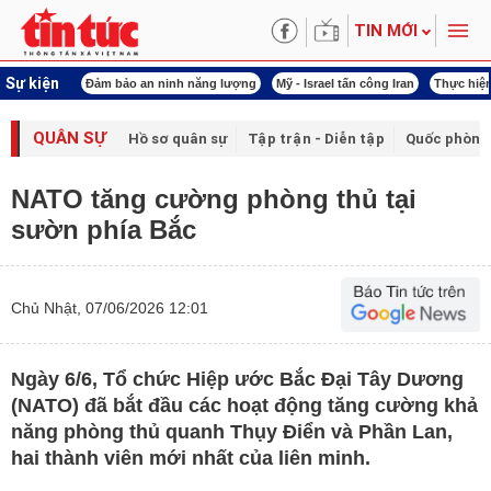
TIN MỚI
Sự kiện
ội khóa XVI
Đảm bảo an ninh năng lượng
Mỹ - Israel tấn công Iran
Thực hiện
QUÂN SỰ
Hồ sơ quân sự
Tập trận - Diễn tập
Quốc phòng
NATO tăng cường phòng thủ tại
sườn phía Bắc
Chủ Nhật, 07/06/2026 12:01
Ngày 6/6, Tổ chức Hiệp ước Bắc Đại Tây Dương
(NATO) đã bắt đầu các hoạt động tăng cường khả
năng phòng thủ quanh Thụy Điển và Phần Lan,
hai thành viên mới nhất của liên minh.