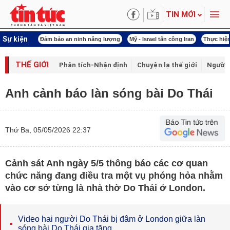
TIN MỚI
Sự kiện
ội khóa XVI
Đảm bảo an ninh năng lượng
Mỹ - Israel tấn công Iran
Thực hiện
THẾ GIỚI
Phân tích-Nhận định
Chuyện lạ thế giới
Người 
Anh cảnh báo làn sóng bài Do Thái
Thứ Ba, 05/05/2026 22:37
Cảnh sát Anh ngày 5/5 thông báo các cơ quan
chức năng đang điều tra một vụ phóng hỏa nhằm
vào cơ sở từng là nhà thờ Do Thái ở London.
Video hai người Do Thái bị đâm ở London giữa làn
sóng bài Do Thái gia tăng