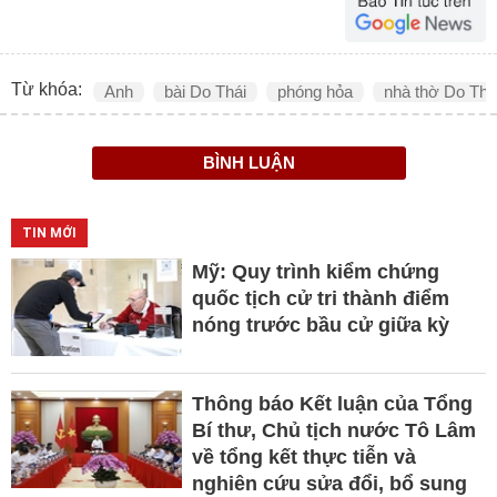
Từ khóa:
Anh
bài Do Thái
phóng hỏa
nhà thờ Do Thá
BÌNH LUẬN
TIN MỚI
Mỹ: Quy trình kiểm chứng
quốc tịch cử tri thành điểm
nóng trước bầu cử giữa kỳ
Thông báo Kết luận của Tổng
Bí thư, Chủ tịch nước Tô Lâm
về tổng kết thực tiễn và
nghiên cứu sửa đổi, bổ sung