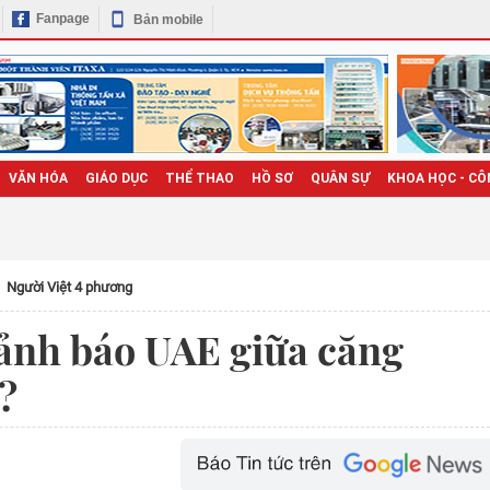
Fanpage
Bản mobile
VĂN HÓA
GIÁO DỤC
THỂ THAO
HỒ SƠ
QUÂN SỰ
KHOA HỌC - CÔ
Người Việt 4 phương
 cảnh báo UAE giữa căng
?