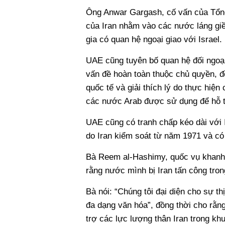
Ông Anwar Gargash, cố vấn của Tổn
của Iran nhằm vào các nước láng giề
gia có quan hệ ngoại giao với Israel.
UAE cũng tuyên bố quan hệ đối ngoại
vấn đề hoàn toàn thuộc chủ quyền, đ
quốc tế và giải thích lý do thực hiệ
các nước Arab được sử dụng để hỗ tr
UAE cũng có tranh chấp kéo dài với 
do Iran kiểm soát từ năm 1971 và có
Bà Reem al-Hashimy, quốc vụ khanh p
rằng nước mình bị Iran tấn công tron
Bà nói: “Chúng tôi đại diện cho sự t
đa dạng văn hóa”, đồng thời cho rằng 
trợ các lực lượng thân Iran trong kh