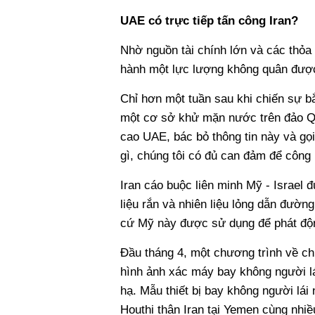
UAE có trực tiếp tấn công Iran?
Nhờ nguồn tài chính lớn và các thỏ
hành một lực lượng không quân được 
Chỉ hơn một tuần sau khi chiến sự bắ
một cơ sở khử mặn nước trên đảo Qe
cao UAE, bác bỏ thông tin này và gọi 
gì, chúng tôi có đủ can đảm để công 
Iran cáo buộc liên minh Mỹ - Israel 
liệu rắn và nhiên liệu lỏng dẫn đườn
cứ Mỹ này được sử dụng để phát độn
Đầu tháng 4, một chương trình về chi
hình ảnh xác máy bay không người l
hạ. Mẫu thiết bị bay không người lá
Houthi thân Iran tại Yemen cùng nhiề