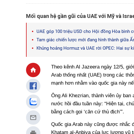
Mối quan hệ gần gũi của UAE với Mỹ và Israe
UAE góp 100 triệu USD cho Hội đồng Hòa bình 
Tam giác chiến lược mới đang hình thành giữa Ấn
Khủng hoảng Hormuz và UAE rời OPEC: Hai sự kiệ
Theo kênh Al Jazeera ngày 12/5, giớ
Arab thống nhất (UAE) trong các thôn
mạnh hơn nhằm vào quốc gia này nếu 
Ông Ali Khezrian, thành viên ủy ban a
nước hồi đầu tuần này: “Hiện tại, chú
bằng cách gọi ‘căn cứ thù địch’”.
Quốc gia Arab này cũng được nhắc đế
Khatam al-Anbiya của lực lượng vũ tr