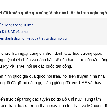
l đã khiến quốc gia vùng Vịnh này luôn bị Iran nghi ngờ
của Tổng thống Trump
 Độ, UAE và Israel
n đánh dấu hồi kết của trật tự dầu mỏ cũ
i chức Iran ngày càng chỉ đích danh Các tiểu vương quốc
g điệp thời chiến và cảnh báo sẽ tiến hành các đòn tấn côn
Mỹ và Israel nối lại các cuộc tấn công.
n ninh quốc gia của quốc hội Iran, nói trên truyền hình nhà
ng tôi đã gỡ bỏ cách gọi ‘láng giềng’ đối với UAE và thay
n trực tiếp trong các tuyên bố do Bộ Chỉ huy Trung tâm
ang Iran đưa ra trong tháng này, sau khi Iran và Mỹ xung đ