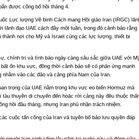
bắn được công bố hồi tháng 4.
huộc Lực lượng Vệ binh Cách mạng Hồi giáo Iran (IRGC) lãn
giới lãnh đạo UAE cách đây một tuần, trong đó cảnh báo rằng
hành nơi cho Mỹ và Israel cùng các lực lượng, thiết bị
ự, chính trị và tình báo ngày càng sâu sắc giữa UAE với M
g bất ổn khu vực, đồng thời cảnh báo sẽ có phản ứng mạnh
ng nhằm vào các đảo và cảng phía Nam của Iran.
quan trọng của UAE nằm trong khu vực eo biển Hormuz mà
ọi tàu thuyền di chuyển đến hoặc rời cảng này đều thuộc thẩ
ông hồi đầu tháng, nhưng Iran phủ nhận trách nhiệm.
các cuộc tấn công của Iran và tuyên bố bảo lưu quyền đáp
ới người Iran sinh sống lâu năm tại nước này và đóng cửa