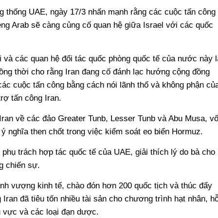
g thống UAE, ngày 17/3 nhấn mạnh rằng các cuộc tấn công
ng Arab sẽ càng củng cố quan hệ giữa Israel với các quốc
 và các quan hệ đối tác quốc phòng quốc tế của nước này l
ồng thời cho rằng Iran đang cố đánh lạc hướng cộng đồng
n các cuộc tấn công bằng cách nói lãnh thổ và không phận củ
ợ tấn công Iran.
Iran về các đảo Greater Tunb, Lesser Tunb và Abu Musa, v
 ý nghĩa then chốt trong việc kiểm soát eo biển Hormuz.
hụ trách hợp tác quốc tế của UAE, giải thích lý do bà cho
g chiến sự.
hịnh vượng kinh tế, chào đón hơn 200 quốc tịch và thúc đẩy
Iran đã tiêu tốn nhiều tài sản cho chương trình hạt nhân, h
u vực và các loại đạn dược.