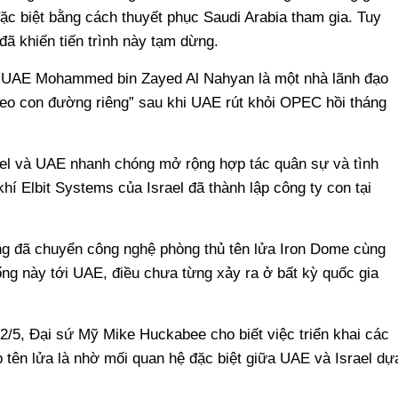
đặc biệt bằng cách thuyết phục Saudi Arabia tham gia. Tuy
đã khiến tiến trình này tạm dừng.
 UAE Mohammed bin Zayed Al Nahyan là một nhà lãnh đạo
heo con đường riêng” sau khi UAE rút khỏi OPEC hồi tháng
ael và UAE nhanh chóng mở rộng hợp tác quân sự và tình
hí Elbit Systems của Israel đã thành lập công ty con tại
ũng đã chuyển công nghệ phòng thủ tên lửa Iron Dome cùng
ống này tới UAE, điều chưa từng xảy ra ở bất kỳ quốc gia
12/5, Đại sứ Mỹ Mike Huckabee cho biết việc triển khai các
ợp tên lửa là nhờ mối quan hệ đặc biệt giữa UAE và Israel dự