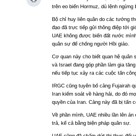
trên eo biển Hormuz, dù lệnh ngừng 
Bộ chỉ huy liên quân do các tướng t
đạo đã trực tiếp gửi thông điệp tới 
UAE không được biến đất nước mình t
quân sự để chống người Hồi giáo.
Cơ quan này cho biết quan hệ quân s
và Israel đang góp phần làm gia tăn
nếu tiếp tục xảy ra các cuộc tấn cô
IRGC cũng tuyên bố cảng Fujairah 
Iran kiểm soát về hàng hải, do đó m
quyền của Iran. Cảng này đã bị tấn c
Về phần mình, UAE nhiều lần lên án 
trả, kể cả bằng biện pháp quân sự.
UAE cũng đã chấm dứt thị thực đối v