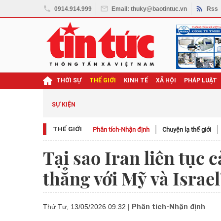
0914.914.999
Email: thuky@baotintuc.vn
Rss
THỜI SỰ
THẾ GIỚI
KINH TẾ
XÃ HỘI
PHÁP LUẬT
SỰ KIỆN
THẾ GIỚI
Phân tích-Nhận định
Chuyện lạ thế giới
Tại sao Iran liên tục
thẳng với Mỹ và Israel
Phân tích-Nhận định
Thứ Tư, 13/05/2026 09:32
|