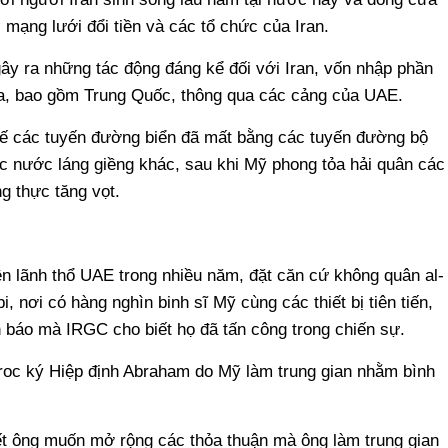
mạng lưới đổi tiền và các tổ chức của Iran.
ây ra những tác động đáng kể đối với Iran, vốn nhập phần
ba, bao gồm Trung Quốc, thông qua các cảng của UAE.
hế các tuyến đường biển đã mất bằng các tuyến đường bộ
ác nước láng giềng khác, sau khi Mỹ phong tỏa hải quân các
g thực tăng vọt.
ên lãnh thổ UAE trong nhiều năm, đặt căn cứ không quân al-
 nơi có hàng nghìn binh sĩ Mỹ cùng các thiết bị tiên tiến,
nh báo mà IRGC cho biết họ đã tấn công trong chiến sự.
oc ký Hiệp định Abraham do Mỹ làm trung gian nhằm bình
t ông muốn mở rộng các thỏa thuận mà ông làm trung gian