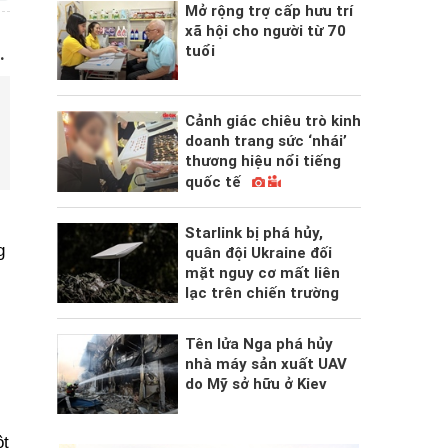
Mở rộng trợ cấp hưu trí
xã hội cho người từ 70
tuổi
.
Cảnh giác chiêu trò kinh
doanh trang sức ‘nhái’
thương hiệu nổi tiếng
quốc tế
Starlink bị phá hủy,
g
quân đội Ukraine đối
mặt nguy cơ mất liên
lạc trên chiến trường
Tên lửa Nga phá hủy
nhà máy sản xuất UAV
do Mỹ sở hữu ở Kiev
ột