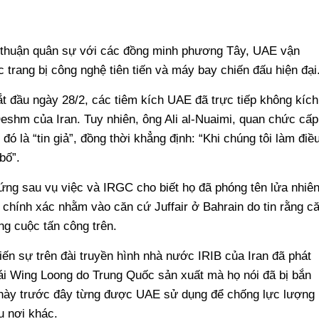
a thuận quân sự với các đồng minh phương Tây, UAE vận
trang bị công nghệ tiên tiến và máy bay chiến đấu hiện đại
t đầu ngày 28/2, các tiêm kích UAE đã trực tiếp không kích
shm của Iran. Tuy nhiên, ông Ali al-Nuaimi, quan chức cấp
đó là “tin giả”, đồng thời khẳng định: “Khi chúng tôi làm điề
bố”.
đứng sau vụ việc và IRGC cho biết họ đã phóng tên lửa nhiê
g chính xác nhằm vào căn cứ Juffair ở Bahrain do tin rằng c
g cuộc tấn công trên.
ến sự trên đài truyền hình nhà nước IRIB của Iran đã phát
ái Wing Loong do Trung Quốc sản xuất mà họ nói đã bị bắn
i này trước đây từng được UAE sử dụng để chống lực lượng
u nơi khác.