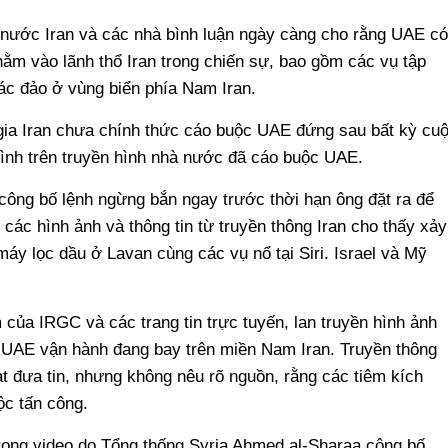
 nước Iran và các nhà bình luận ngày càng cho rằng UAE có
hằm vào lãnh thổ Iran trong chiến sự, bao gồm các vụ tập
ác đảo ở vùng biển phía Nam Iran.
 gia Iran chưa chính thức cáo buộc UAE đứng sau bất kỳ cu
ình trên truyền hình nhà nước đã cáo buộc UAE.
công bố lệnh ngừng bắn ngay trước thời hạn ông đặt ra để
ác hình ảnh và thông tin từ truyền thông Iran cho thấy xảy
áy lọc dầu ở Lavan cùng các vụ nổ tại Siri. Israel và Mỹ
của IRGC và các trang tin trực tuyến, lan truyền hình ảnh
o UAE vận hành đang bay trên miền Nam Iran. Truyền thông
ạt đưa tin, nhưng không nêu rõ nguồn, rằng các tiêm kích
ộc tấn công.
trong video do Tổng thống Syria Ahmed al-Sharaa công bố