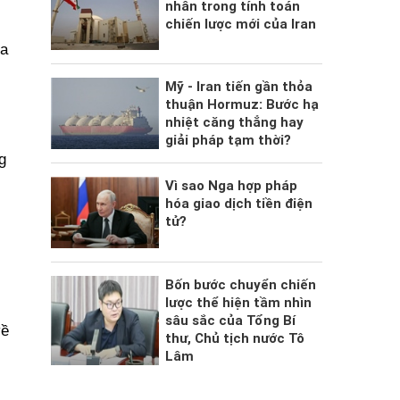
nhân trong tính toán
chiến lược mới của Iran
ọa
Mỹ - Iran tiến gần thỏa
thuận Hormuz: Bước hạ
nhiệt căng thẳng hay
giải pháp tạm thời?
g
Vì sao Nga hợp pháp
hóa giao dịch tiền điện
tử?
Bốn bước chuyển chiến
lược thể hiện tầm nhìn
sâu sắc của Tổng Bí
về
thư, Chủ tịch nước Tô
Lâm