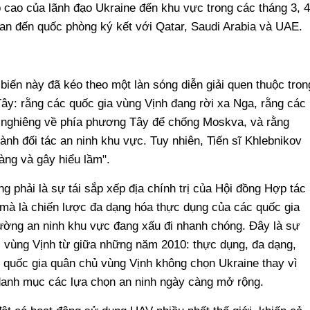
p cao của lãnh đạo Ukraine đến khu vực trong các tháng 3, 4
uan đến quốc phòng ký kết với Qatar, Saudi Arabia và UAE.
 biến này đã kéo theo một làn sóng diễn giải quen thuộc tron
ây: rằng các quốc gia vùng Vịnh đang rời xa Nga, rằng các
 nghiêng về phía phương Tây để chống Moskva, và rằng
ành đối tác an ninh khu vực. Tuy nhiên, Tiến sĩ Khlebnikov
vàng và gây hiểu lầm".
g phải là sự tái sắp xếp địa chính trị của Hội đồng Hợp tác
mà là chiến lược đa dạng hóa thực dụng của các quốc gia
ường an ninh khu vực đang xấu đi nhanh chóng. Đây là sự
ại vùng Vịnh từ giữa những năm 2010: thực dụng, đa dạng,
c quốc gia quân chủ vùng Vịnh không chọn Ukraine thay vì
danh mục các lựa chọn an ninh ngày càng mở rộng.