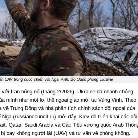
iển UAV trong cuộc chiến với Nga. Ảnh: Bộ Quốc phòng Ukraine
 với Iran bùng nổ (tháng 2/2026), Ukraine đã nhanh chóng
ủa mình như một lợi thế ngoại giao mới tại Vùng Vịnh. Theo
a về Trung Đông và nhà phân tích chính sách đối ngoại của
ga (russiancouncil.ru) mới đây, Kiev đã triển khai các đội
it, Qatar, Saudi Arabia và Các Tiểu vương quốc Arab Thốn
 bị bay không người lái (UAV) và tư vấn về phòng không.