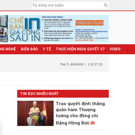
NG NGHỆ
BIỂN ĐẢO
Y TẾ
THỰC HIỆN NGHỊ QUYẾT 57
VIDEO
Thứ 5
, 6/8/2026
| 22:27:22
TIN ĐỌC NHIỀU NHẤT
Trao quyết định thăng
quân hàm Thượng
tướng cho đồng chí
Đặng Hồng Đức