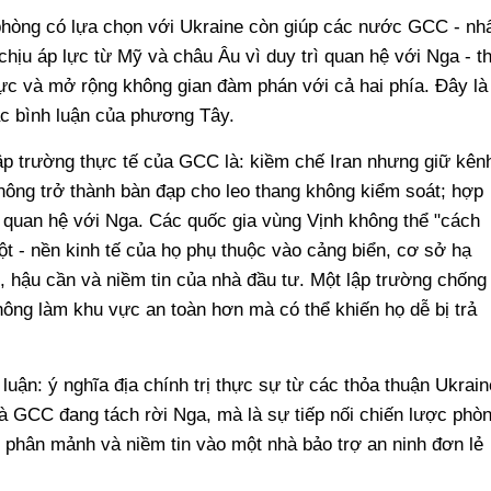
phòng có lựa chọn với Ukraine còn giúp các nước GCC - nh
 chịu áp lực từ Mỹ và châu Âu vì duy trì quan hệ với Nga - t
lực và mở rộng không gian đàm phán với cả hai phía. Đây là
ác bình luận của phương Tây.
ập trường thực tế của GCC là: kiềm chế Iran nhưng giữ kên
hông trở thành bàn đạp cho leo thang không kiểm soát; hợp
 quan hệ với Nga. Các quốc gia vùng Vịnh không thể "cách
đột - nền kinh tế của họ phụ thuộc vào cảng biển, cơ sở hạ
, hậu cần và niềm tin của nhà đầu tư. Một lập trường chống
ông làm khu vực an toàn hơn mà có thể khiến họ dễ bị trả
 luận: ý nghĩa địa chính trị thực sự từ các thỏa thuận Ukrain
à GCC đang tách rời Nga, mà là sự tiếp nối chiến lược phò
ị phân mảnh và niềm tin vào một nhà bảo trợ an ninh đơn lẻ