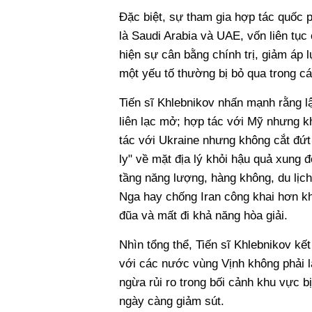
Đặc biệt, sự tham gia hợp tác quốc 
là Saudi Arabia và UAE, vốn liên tục
hiện sự cân bằng chính trị, giảm áp 
một yếu tố thường bị bỏ qua trong c
Tiến sĩ Khlebnikov nhấn mạnh rằng l
liên lạc mở; hợp tác với Mỹ nhưng k
tác với Ukraine nhưng không cắt đứt
ly" về mặt địa lý khỏi hậu quả xung 
tầng năng lượng, hàng không, du lịch
Nga hay chống Iran công khai hơn kh
đũa và mất đi khả năng hòa giải.
Nhìn tổng thể, Tiến sĩ Khlebnikov kết
với các nước vùng Vịnh không phải l
ngừa rủi ro trong bối cảnh khu vực b
ngày càng giảm sút.