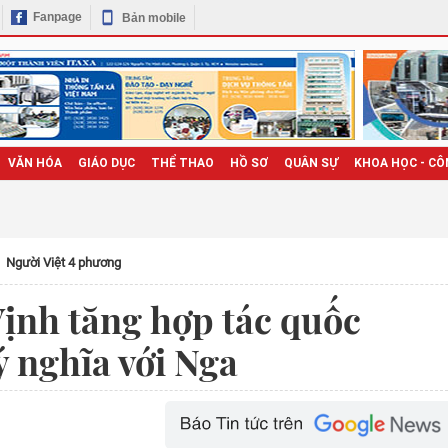
Fanpage
Bản mobile
VĂN HÓA
GIÁO DỤC
THỂ THAO
HỒ SƠ
QUÂN SỰ
KHOA HỌC - CÔ
Người Việt 4 phương
ịnh tăng hợp tác quốc
ý nghĩa với Nga