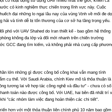
đột có hoạt động sử dụng UAV nhiều nhất thế giới, khiến cả
nước có kinh nghiệm thực chiến trong lĩnh vực này. Cuộc
khuếch đại những lo ngại lâu nay của vùng Vịnh về mối đe d
g hải và tính dễ bị tổn thương của cơ sở hạ tầng trọng yếu.
đối phó với UAV Shahed do Iran thiết kế - bao gồm hệ thống
 phòng không đa lớp và đổi mới nhanh trên chiến trường
ước GCC đang tìm kiếm, và không phải nhà cung cấp phươn
phần lớn những gì được công bố công khai vẫn mang tính
m cụ thể. Với Saudi Arabia, chính Kiev mô tả thỏa thuận là
ồng tương lai về hợp tác công nghệ và đầu tư" - chưa có số
thanh toán nào được công bố. Với UAE, hai bên đã nhất trí 
khi "các nhóm làm việc đang hoàn thiện các chi tiết".
triển hơn với một thỏa thuận liên chính phủ 10 năm bao gồm