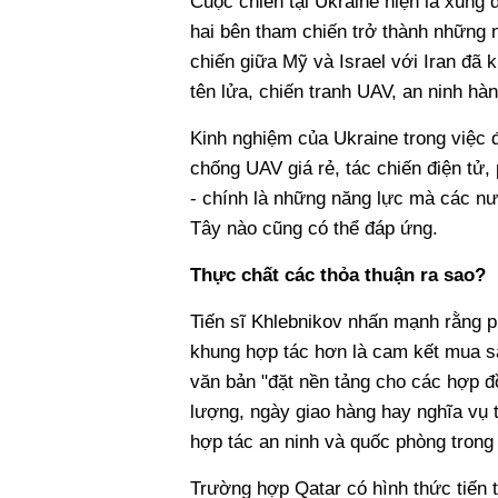
Cuộc chiến tại Ukraine hiện là xung 
hai bên tham chiến trở thành những 
chiến giữa Mỹ và Israel với Iran đã 
tên lửa, chiến tranh UAV, an ninh hàn
Kinh nghiệm của Ukraine trong việc 
chống UAV giá rẻ, tác chiến điện tử,
- chính là những năng lực mà các n
Tây nào cũng có thể đáp ứng.
Thực chất các thỏa thuận ra sao?
Tiến sĩ Khlebnikov nhấn mạnh rằng 
khung hợp tác hơn là cam kết mua sắ
văn bản "đặt nền tảng cho các hợp đ
lượng, ngày giao hàng hay nghĩa vụ 
hợp tác an ninh và quốc phòng trong 
Trường hợp Qatar có hình thức tiến 