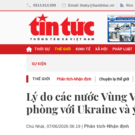
0914.914.999
Email: thuky@baotintuc.vn
Rss
THỜI SỰ
THẾ GIỚI
KINH TẾ
XÃ HỘI
PHÁP LUẬT
SỰ KIỆN
THẾ GIỚI
Phân tích-Nhận định
Chuyện lạ thế giới
Lý do các nước Vùng V
phòng với Ukraine và 
Phân tích-Nhận định
Chủ Nhật, 07/06/2026 06:19
|