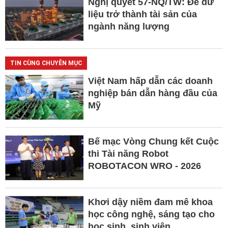
Nghị quyết 57-NQ/TW: Để dữ
liệu trở thành tài sản của
ngành năng lượng
TIN CÙNG CHUYÊN MỤC
Việt Nam hấp dẫn các doanh
nghiệp bán dẫn hàng đầu của
Mỹ
Bế mạc Vòng Chung kết Cuộc
thi Tài năng Robot
ROBOTACON WRO - 2026
Khơi dậy niềm đam mê khoa
học công nghệ, sáng tạo cho
học sinh, sinh viên