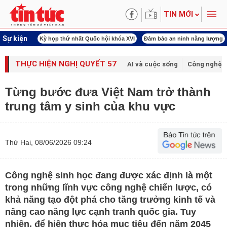
TIN MỚI
Sự kiện
ld Cup 2026
Kỳ họp thứ nhất Quốc hội khóa XVI
Đảm bảo an ninh năng lượng
THỰC HIỆN NGHỊ QUYẾT 57
AI và cuộc sống
Công nghệ v
Từng bước đưa Việt Nam trở thành
trung tâm y sinh của khu vực
Thứ Hai, 08/06/2026 09:24
Công nghệ sinh học đang được xác định là một
trong những lĩnh vực công nghệ chiến lược, có
khả năng tạo đột phá cho tăng trưởng kinh tế và
nâng cao năng lực cạnh tranh quốc gia. Tuy
nhiên, để hiện thực hóa mục tiêu đến năm 2045