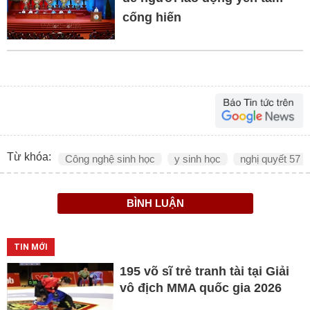
cống hiến
Từ khóa:
Công nghệ sinh học
y sinh học
nghị quyết 57
BÌNH LUẬN
TIN MỚI
195 võ sĩ trẻ tranh tài tại Giải
vô địch MMA quốc gia 2026