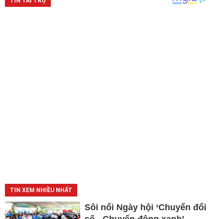
TIN XEM NHIỀU NHẤT
Sôi nổi Ngày hội ‘Chuyển đổi
số - Chuyển động xanh’