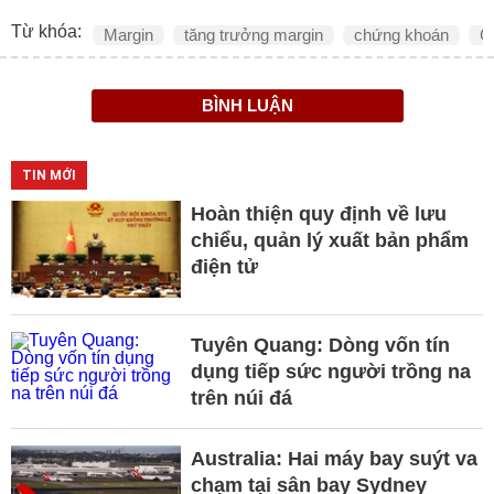
Từ khóa:
Margin
tăng trưởng margin
chứng khoán
C
BÌNH LUẬN
TIN MỚI
Hoàn thiện quy định về lưu
chiểu, quản lý xuất bản phẩm
điện tử
Tuyên Quang: Dòng vốn tín
dụng tiếp sức người trồng na
trên núi đá
Australia: Hai máy bay suýt va
chạm tại sân bay Sydney