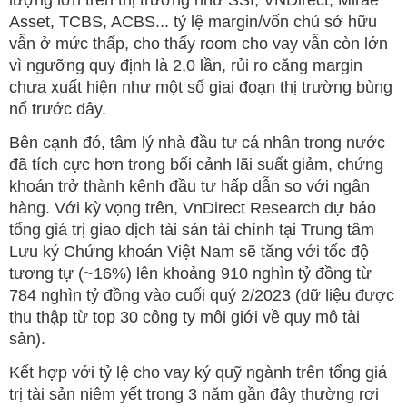
lượng lớn trên thị trường như SSI, VNDirect, Mirae
Asset, TCBS, ACBS... tỷ lệ margin/vốn chủ sở hữu
vẫn ở mức thấp, cho thấy room cho vay vẫn còn lớn
vì ngưỡng quy định là 2,0 lần, rủi ro căng margin
chưa xuất hiện như một số giai đoạn thị trường bùng
nổ trước đây.
Bên cạnh đó, tâm lý nhà đầu tư cá nhân trong nước
đã tích cực hơn trong bối cảnh lãi suất giảm, chứng
khoán trở thành kênh đầu tư hấp dẫn so với ngân
hàng. Với kỳ vọng trên, VnDirect Research dự báo
tổng giá trị giao dịch tài sản tài chính tại Trung tâm
Lưu ký Chứng khoán Việt Nam sẽ tăng với tốc độ
tương tự (~16%) lên khoảng 910 nghìn tỷ đồng từ
784 nghìn tỷ đồng vào cuối quý 2/2023 (dữ liệu được
thu thập từ top 30 công ty môi giới về quy mô tài
sản).
Kết hợp với tỷ lệ cho vay ký quỹ ngành trên tổng giá
trị tài sản niêm yết trong 3 năm gần đây thường rơi