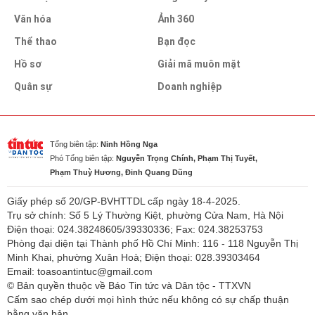
Văn hóa
Ảnh 360
Thể thao
Bạn đọc
Hồ sơ
Giải mã muôn mặt
Quân sự
Doanh nghiệp
Tổng biên tập:
Ninh Hồng Nga
Phó Tổng biên tập:
Nguyễn Trọng Chính, Phạm Thị Tuyết,
Phạm Thuỳ Hương, Đinh Quang Dũng
Giấy phép số 20/GP-BVHTTDL cấp ngày 18-4-2025.
Trụ sở chính: Số 5 Lý Thường Kiệt, phường Cửa Nam, Hà Nội
Điện thoại: 024.38248605/39330336; Fax: 024.38253753
Phòng đại diện tại Thành phố Hồ Chí Minh: 116 - 118 Nguyễn Thị
Minh Khai, phường Xuân Hoà; Điện thoại: 028.39303464
Email: toasoantintuc@gmail.com
© Bản quyền thuộc về Báo Tin tức và Dân tộc - TTXVN
Cấm sao chép dưới mọi hình thức nếu không có sự chấp thuận
bằng văn bản.