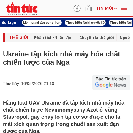
TIN MỚI
Sự kiện
 năng lượng
Mỹ - Israel tấn công Iran
Thực hiện Nghị quyết 80
Thực hiện Ngh
THẾ GIỚI
Phân tích-Nhận định
Chuyện lạ thế giới
Người 
Ukraine tập kích nhà máy hóa chất
chiến lược của Nga
Thứ Bảy, 16/05/2026 21:19
Hàng loạt UAV Ukraine đã tập kích nhà máy hóa
chất chiến lược Nevinnomyssky Azot ở vùng
Stavropol, gây cháy lớn tại cơ sở được cho là
mắt xích quan trọng trong chuỗi sản xuất đạn
dược của Nga.