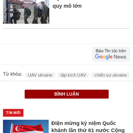
quy mô lớn
Từ khóa:
UAV ukraine
tập kích UAV
chiến sự ukraine
BÌNH LUẬN
TIN MỚI
Điện mừng kỷ niệm Quốc
khánh lần thứ 61 nước Cộng