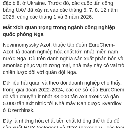
đặc biệt ở Ukraine. Trước đó, các cuộc tấn công
bằng UAV đã xảy ra vào các tháng 6, 7, 8, 12 năm
2025, cùng các tháng 1 và 3 năm 2026.
Mắt xích quan trọng trong ngành công nghiệp
quốc phòng Nga
Nevinnomyssky Azot, thuộc tập đoàn EuroChem-
Azot, là doanh nghiệp hóa chất lớn nhất miền nam
nước Nga. Dù trên danh nghĩa sản xuất phân bón và
amoniac phục vụ thương mại, nhà máy này có vai trò
chiến lược đối với quân đội Nga.
Dữ liệu hải quan và theo dõi doanh nghiệp cho thấy,
trong giai đoạn 2022-2024, các cơ sở của EuroChem
đã vận chuyển ít nhất 38.000 tấn axit axetic và gần
5.000 tấn axit nitric tới Nhà máy Đạn dược Sverdlov
ở Dzerzhinsk.
Đây là những hóa chất tiền chất không thể thiếu để
sản xuất HMX (octogen) và RDX (hexogen) - các loại