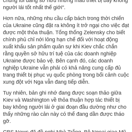
chúng tôi đang sở hữu những mẫu thiết bị bay không
người lái tốt nhất thế giới".
Hơn nữa, những nhu cầu cấp bách trong thời chiến
của Ukraine cũng đặt ra không ít trở ngại cho việc đạt
được một thỏa thuận. Tổng thống Zelensky cho biết
chính phủ chỉ nới lỏng hạn chế đối với hoạt động
xuất khẩu sản phẩm quân sự khi Kiev chắc chắn
rằng quyền sở hữu trí tuệ của các doanh nghiệp
Ukraine được bảo vệ. Bên cạnh đó, các doanh
nghiệp Ukraine vẫn phải có khả năng cung cấp đủ
trang thiết bị phục vụ quốc phòng trong bối cảnh cuộc
xung đột với Nga vẫn đang tiếp diễn.
Tuy nhiên, bản ghi nhớ đang được soạn thảo giữa
Kiev và Washington về thỏa thuận hợp tác thiết bị
bay không người lái ở giai đoạn đầu dường như cho
thấy những rào cản này có thể đang dần được tháo
gỡ.
CBS News đã đề nghị Nhà Trắng, Bộ Ngoại giao Mỹ