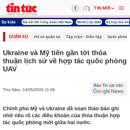
TIN MỚI
Sự kiện
00 ngày đêm
Đại hội XIV Công đoàn Việt Nam
World Cup 2026
Kỳ họp thứ nhấ
QUÂN SỰ
Hồ sơ quân sự
Tập trận - Diễn tập
Quốc phòng
Ukraine và Mỹ tiến gần tới thỏa
thuận lịch sử về hợp tác quốc phòng
UAV
Thứ Năm, 14/05/2026 11:08
Chính phủ Mỹ và Ukraine đã soạn thảo bản ghi
nhớ nêu rõ các điều khoản của thỏa thuận hợp
tác quốc phòng mới giữa hai nước.