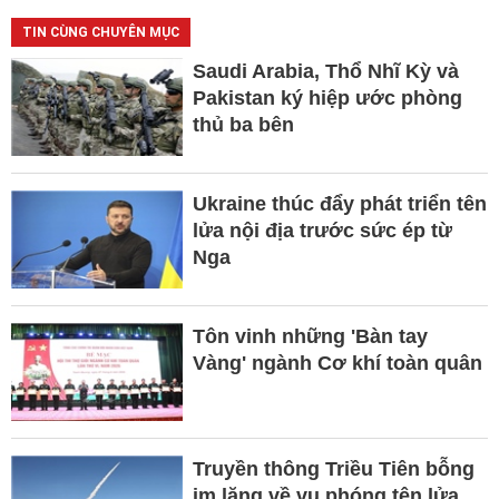
TIN CÙNG CHUYÊN MỤC
Saudi Arabia, Thổ Nhĩ Kỳ và
Pakistan ký hiệp ước phòng
thủ ba bên
Ukraine thúc đẩy phát triển tên
lửa nội địa trước sức ép từ
Nga
Tôn vinh những 'Bàn tay
Vàng' ngành Cơ khí toàn quân
Truyền thông Triều Tiên bỗng
im lặng về vụ phóng tên lửa