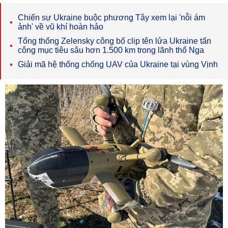
Chiến sự Ukraine buộc phương Tây xem lại 'nỗi ám
ảnh' về vũ khí hoàn hảo
Tổng thống Zelensky công bố clip tên lửa Ukraine tấn
công mục tiêu sâu hơn 1.500 km trong lãnh thổ Nga
Giải mã hệ thống chống UAV của Ukraine tại vùng Vịnh