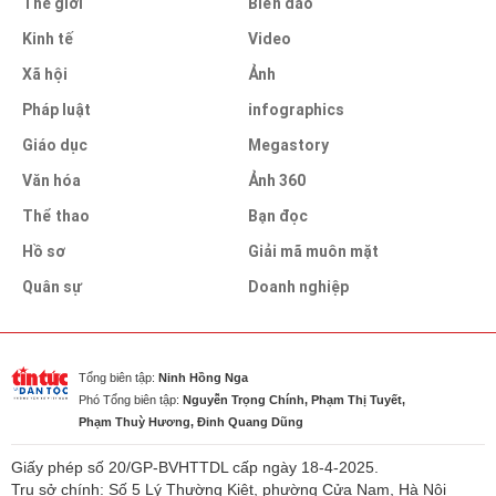
Thế giới
Biển đảo
Kinh tế
Video
Xã hội
Ảnh
Pháp luật
infographics
Giáo dục
Megastory
Văn hóa
Ảnh 360
Thể thao
Bạn đọc
Hồ sơ
Giải mã muôn mặt
Quân sự
Doanh nghiệp
Tổng biên tập:
Ninh Hồng Nga
Phó Tổng biên tập:
Nguyễn Trọng Chính, Phạm Thị Tuyết,
Phạm Thuỳ Hương, Đinh Quang Dũng
Giấy phép số 20/GP-BVHTTDL cấp ngày 18-4-2025.
Trụ sở chính: Số 5 Lý Thường Kiệt, phường Cửa Nam, Hà Nội