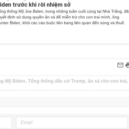
iden trước khi rời nhiệm sở
ổng thống Mỹ Joe Biden, trong những tuần cuối cùng tại Nhà Trắng, đã
uyết định sử dụng quyền ân xá để miễn trừ cho con trai mình, ông
unter Biden, khỏi các cáo buộc liên bang liên quan đến súng và thuế.
g Mỹ Biden,
Tổng thống đắc cử Trump,
ân xá cho con trai,