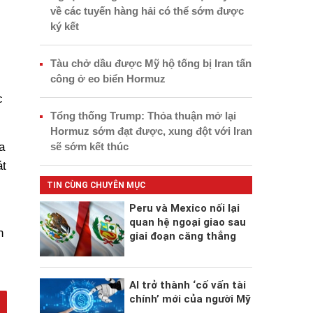
về các tuyến hàng hải có thể sớm được
ký kết
Tàu chở dầu được Mỹ hộ tống bị Iran tấn
công ở eo biển Hormuz
c
Tổng thống Trump: Thỏa thuận mở lại
Hormuz sớm đạt được, xung đột với Iran
sẽ sớm kết thúc
a
át
TIN CÙNG CHUYÊN MỤC
Peru và Mexico nối lại
quan hệ ngoại giao sau
n
giai đoạn căng thẳng
AI trở thành ‘cố vấn tài
chính’ mới của người Mỹ