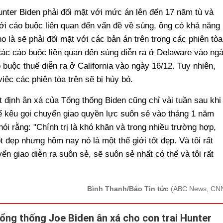
unter Biden phải đối mặt với mức án lên đến 17 năm tù và
Với cáo buộc liên quan đến vấn đề về súng, ông có khả năng
o là sẽ phải đối mặt với các bản án trên trong các phiên tòa
 các cáo buộc liên quan đến súng diễn ra ở Delaware vào ng
 buộc thuế diễn ra ở California vào ngày 16/12. Tuy nhiên,
iệc các phiên tòa trên sẽ bị hủy bỏ.
định ân xá của Tổng thống Biden cũng chỉ vài tuần sau khi
ể kêu gọi chuyển giao quyền lực suôn sẻ vào tháng 1 năm
ói rằng: "Chính trị là khó khăn và trong nhiều trường hợp,
ốt đẹp nhưng hôm nay nó là một thế giới tốt đẹp. Và tôi rất
yển giao diễn ra suôn sẻ, sẽ suôn sẻ nhất có thể và tôi rất
Bình Thanh/Báo Tin tức
(ABC News, CN
ổng thống Joe Biden ân xá cho con trai Hunter