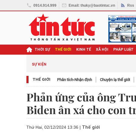
0914.914.999
Email: thuky@baotintuc.vn
Rss
THỜI SỰ
THẾ GIỚI
KINH TẾ
XÃ HỘI
PHÁP LUẬT
SỰ KIỆN
THẾ GIỚI
Phân tích-Nhận định
Chuyện lạ thế giới
Phản ứng của ông Tru
Biden ân xá cho con t
Thế giới
Thứ Hai, 02/12/2024 13:36
|