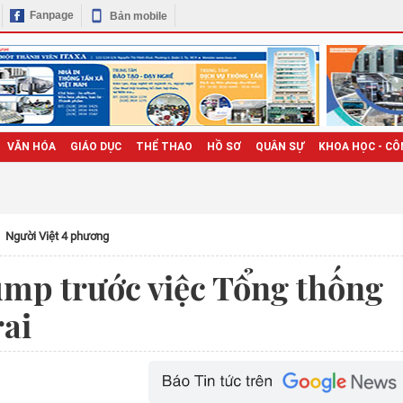
Fanpage
Bản mobile
VĂN HÓA
GIÁO DỤC
THỂ THAO
HỒ SƠ
QUÂN SỰ
KHOA HỌC - CÔ
Người Việt 4 phương
mp trước việc Tổng thống
rai