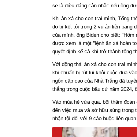
sẽ là điều đáng cân nhắc nếu ông đư
Khi ân xá cho con trai mình, Tổng th
do bị kết tội trong 2 vụ án liên bang
của mình, ông Biden cho biết: "Hôm n
được xem là một "lệnh ân xá hoàn t
quyết định kể cả khi trở thành tổng t
Với động thái ân xá cho con trai mìn
khi chuẩn bị rút lui khỏi cuộc đua v
ngôn cấp cao của Nhà Trắng đã tuyên
thắng trong cuộc bầu cử năm 2024, 
Vào mùa hè vừa qua, bồi thẩm đoàn đ
đến việc mua và sở hữu súng trong t
nhận tội đối với 9 cáo buộc liên quan