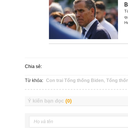
B
T
q
H
Chia sẻ:
Từ khóa:
Con trai Tổng thống Biden,
Tổng thốn