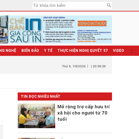
NG NGHỆ
BIỂN ĐẢO
Y TẾ
THỰC HIỆN NGHỊ QUYẾT 57
VIDEO
Thứ 6
, 7/8/2026
| 20:58:38
TIN ĐỌC NHIỀU NHẤT
Mở rộng trợ cấp hưu trí
xã hội cho người từ 70
tuổi