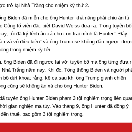
ợc trở lại Nhà Trắng cho nhiệm kỳ thứ 2.
ống Biden đã miễn cho ông Hunter khả năng phải chịu án tù
 do Công tố viên đặc biệt David Weiss đưa ra. Trong tuyên bố
ay, tôi đã ký lệnh ân xá cho con trai mình là Hunter". Đây
oàn và vô điều kiện" và ông Trump sẽ không đảo ngược đượ
hống trong nhiệm kỳ tới.
h, ông Biden đã đi ngược lại với tuyên bố mà ông từng đưa r
ào Nhà Trắng năm nay. Khi đó, Tổng thống Biden và người ph
 bố dứt khoát rằng, kể cả sau khi ông Trump giành chiến
ông cũng sẽ không ân xá cho ông Hunter Biden.
ã tuyên ông Hunter Biden phạm 3 tội nghiêm trọng liên qua
hời gian nghiện ma túy. Vào tháng 9, ông Hunter đã đồng ý
 đến thuế, bao gồm 3 tội nghiêm trọng.