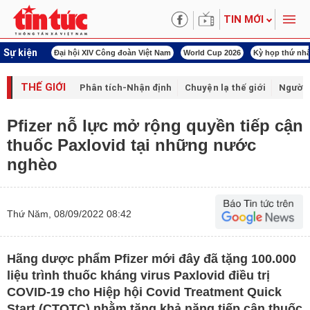
TIN MỚI
Sự kiện
00 ngày đêm
Đại hội XIV Công đoàn Việt Nam
World Cup 2026
Kỳ họp thứ nhấ
THẾ GIỚI
Phân tích-Nhận định
Chuyện lạ thế giới
Người 
Pfizer nỗ lực mở rộng quyền tiếp cận
thuốc Paxlovid tại những nước
nghèo
Thứ Năm, 08/09/2022 08:42
Hãng dược phẩm Pfizer mới đây đã tặng 100.000
liệu trình thuốc kháng virus Paxlovid điều trị
COVID-19 cho Hiệp hội Covid Treatment Quick
Start (CTQTC) nhằm tăng khả năng tiếp cận thuốc