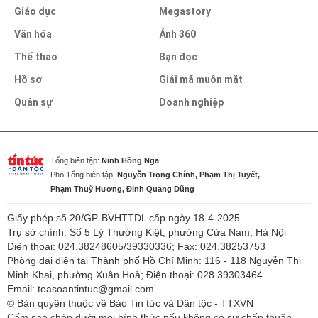
Giáo dục
Megastory
Văn hóa
Ảnh 360
Thể thao
Bạn đọc
Hồ sơ
Giải mã muôn mặt
Quân sự
Doanh nghiệp
Tổng biên tập:
Ninh Hồng Nga
Phó Tổng biên tập:
Nguyễn Trọng Chính, Phạm Thị Tuyết,
Phạm Thuỳ Hương, Đinh Quang Dũng
Giấy phép số 20/GP-BVHTTDL cấp ngày 18-4-2025.
Trụ sở chính: Số 5 Lý Thường Kiệt, phường Cửa Nam, Hà Nội
Điện thoại: 024.38248605/39330336; Fax: 024.38253753
Phòng đại diện tại Thành phố Hồ Chí Minh: 116 - 118 Nguyễn Thị
Minh Khai, phường Xuân Hoà; Điện thoại: 028.39303464
Email: toasoantintuc@gmail.com
© Bản quyền thuộc về Báo Tin tức và Dân tộc - TTXVN
Cấm sao chép dưới mọi hình thức nếu không có sự chấp thuận