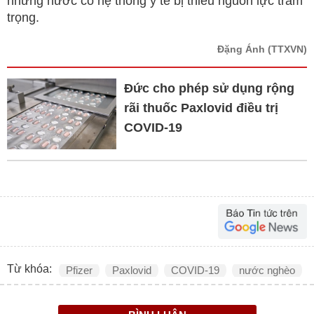
những nước có hệ thống y tế bị thiếu nguồn lực trầm
trọng.
Đặng Ánh
(TTXVN)
Đức cho phép sử dụng rộng
rãi thuốc Paxlovid điều trị
COVID-19
Từ khóa:
Pfizer
Paxlovid
COVID-19
nước nghèo