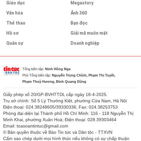
Giáo dục
Megastory
Văn hóa
Ảnh 360
Thể thao
Bạn đọc
Hồ sơ
Giải mã muôn mặt
Quân sự
Doanh nghiệp
Tổng biên tập:
Ninh Hồng Nga
Phó Tổng biên tập:
Nguyễn Trọng Chính, Phạm Thị Tuyết,
Phạm Thuỳ Hương, Đinh Quang Dũng
Giấy phép số 20/GP-BVHTTDL cấp ngày 18-4-2025.
Trụ sở chính: Số 5 Lý Thường Kiệt, phường Cửa Nam, Hà Nội
Điện thoại: 024.38248605/39330336; Fax: 024.38253753
Phòng đại diện tại Thành phố Hồ Chí Minh: 116 - 118 Nguyễn Thị
Minh Khai, phường Xuân Hoà; Điện thoại: 028.39303464
Email: toasoantintuc@gmail.com
© Bản quyền thuộc về Báo Tin tức và Dân tộc - TTXVN
Cấm sao chép dưới mọi hình thức nếu không có sự chấp thuận