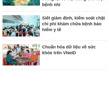
bệnh nhi
Siết giám định, kiểm soát chặt
chi phí khám chữa bệnh bảo
hiểm y tế
Chuẩn hóa dữ liệu về sức
khỏe trên VNeID