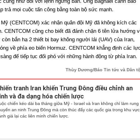
c cũng như đối với lệnh ngừng bắn. Ông Baghaei cảnh báo
đáp trả mọi cuộc tấn công bằng toàn bộ sức mạnh.
m Mỹ (CENTCOM) xác nhận quân đội Mỹ đã không kích các
ran. CENTCOM cũng cho biết đã đánh chặn 6 tên lửa hướng v
 còn bắn hạ 2 thiết bị bay không người lái (UAV) của Iran,
phóng về phía eo biển Hormuz. CENTCOM khẳng định các lự
 sàng để tiếp tục đối phó với những hành động từ phía Iran.
Thùy Dương/Báo Tin tức và Dân t
hiến tranh Iran khiến Trung Đông điều chỉnh an
inh và đa dạng hóa chiến lược
uộc chiến kéo dài ba tháng giữa Mỹ - Israel và Iran không chỉ làm rung
huyển an ninh Trung Đông mà còn thúc đẩy các quốc gia trong khu vực
nh giá lại các liên minh chiến lược.