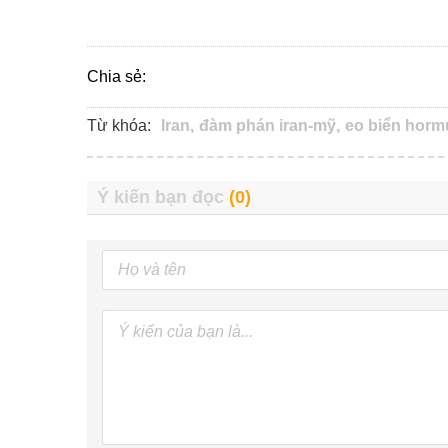
Chia sẻ:
Từ khóa:
Iran,
đàm phán iran-mỹ,
eo biển horm