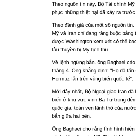
Theo nguồn tin này, Bộ Tài chính Mỹ
phục những thiệt hại đã xảy ra trước
Theo đánh giá của một số nguồn tin, 
Mỹ và Iran chỉ đang ràng buộc bằng
được Washington xem xét có thể bao
tàu thuyền bị Mỹ tịch thu.
Về lệnh ngừng bắn, ông Baghaei cáo 
tháng 4. Ông khẳng định: "Họ đã tấn 
Hormuz lẫn trên vùng biển quốc tế".
Mới đây nhất, Bộ Ngoại giao Iran đã
biển ở khu vực vịnh Ba Tư trong đê
quốc gia, toàn vẹn lãnh thổ của nướ
bắn giữa hai bên.
Ông Baghaei cho rằng tình hình hiện 