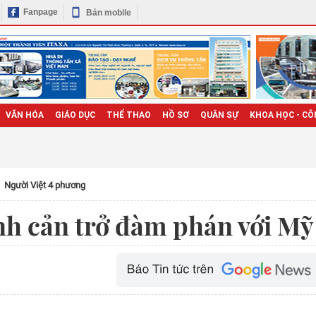
Fanpage
Bản mobile
VĂN HÓA
GIÁO DỤC
THỂ THAO
HỒ SƠ
QUÂN SỰ
KHOA HỌC - CÔ
Người Việt 4 phương
ính cản trở đàm phán với Mỹ