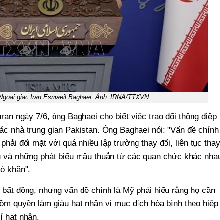
Ngoại giao Iran Esmaeil Baghaei. Ảnh: IRNA/TTXVN
ran ngày 7/6, ông Baghaei cho biết việc trao đổi thông điệp
các nhà trung gian Pakistan. Ông Baghaei nói: "Vấn đề chính
hải đối mặt với quá nhiều lập trường thay đổi, liên tục thay
u và những phát biểu mâu thuẫn từ các quan chức khác nha
hó khăn".
 bất đồng, nhưng vấn đề chính là Mỹ phải hiểu rằng họ cần
ồm quyền làm giàu hạt nhân vì mục đích hòa bình theo hiệp
í hạt nhân.