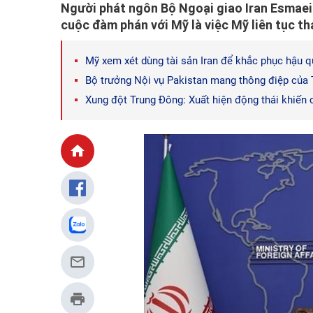
Người phát ngôn Bộ Ngoại giao Iran Esmaeil
cuộc đàm phán với Mỹ là việc Mỹ liên tục th
Mỹ xem xét dùng tài sản Iran để khắc phục hậu q
Bộ trưởng Nội vụ Pakistan mang thông điệp của T
Xung đột Trung Đông: Xuất hiện động thái khiến c