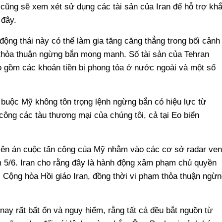
 cũng sẽ xem xét sử dụng các tài sản của Iran để hỗ trợ kh
 đây.
động thái này có thể làm gia tăng căng thẳng trong bối cảnh
 thỏa thuận ngừng bắn mong manh. Số tài sản của Tehran
 gồm các khoản tiền bị phong tỏa ở nước ngoài và một số
buộc Mỹ không tôn trọng lệnh ngừng bắn có hiệu lực từ
công các tàu thương mại của chúng tôi, cả tại Eo biển
 lên án cuộc tấn công của Mỹ nhằm vào các cơ sở radar ven
m 5/6. Iran cho rằng đây là hành động xâm phạm chủ quyền
c Cộng hòa Hồi giáo Iran, đồng thời vi phạm thỏa thuận ngừn
nay rất bất ổn và nguy hiểm, rằng tất cả đều bắt nguồn từ