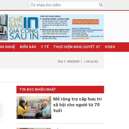
NG NGHỆ
BIỂN ĐẢO
Y TẾ
THỰC HIỆN NGHỊ QUYẾT 57
VIDEO
Thứ 7
, 8/8/2026
| 15:12:42
TIN ĐỌC NHIỀU NHẤT
Mở rộng trợ cấp hưu trí
xã hội cho người từ 70
tuổi