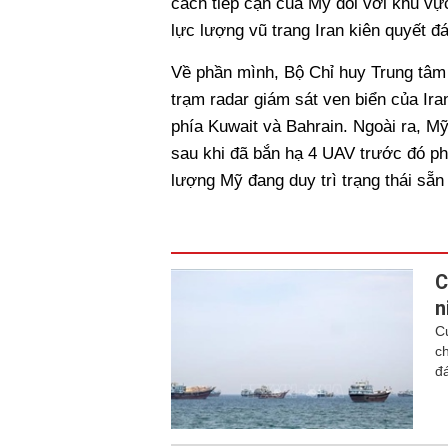
cách tiếp cận của Mỹ đối với khu vự
lực lượng vũ trang Iran kiên quyết 
Về phần mình, Bộ Chỉ huy Trung tâ
trạm radar giám sát ven biển của I
phía Kuwait và Bahrain. Ngoài ra, Mỹ
sau khi đã bắn hạ 4 UAV trước đó 
lượng Mỹ đang duy trì trạng thái sẵn
C
n
C
c
đá