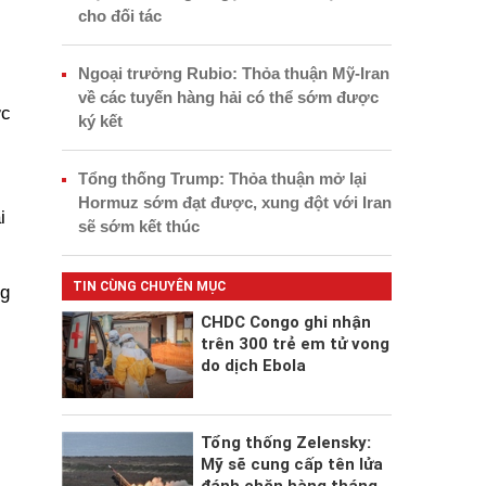
cho đối tác
Ngoại trưởng Rubio: Thỏa thuận Mỹ-Iran
về các tuyến hàng hải có thể sớm được
ớc
ký kết
Tổng thống Trump: Thỏa thuận mở lại
Hormuz sớm đạt được, xung đột với Iran
i
sẽ sớm kết thúc
TIN CÙNG CHUYÊN MỤC
ng
CHDC Congo ghi nhận
trên 300 trẻ em tử vong
do dịch Ebola
Tổng thống Zelensky:
Mỹ sẽ cung cấp tên lửa
đánh chặn hàng tháng