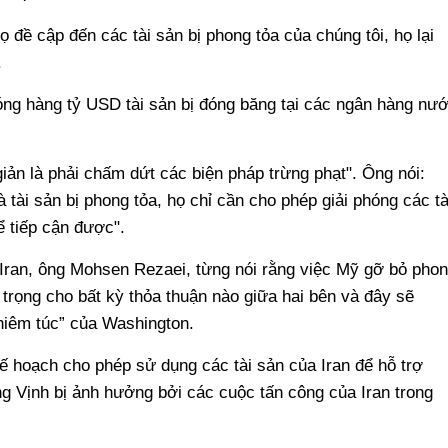
ọ đề cập đến các tài sản bị phong tỏa của chúng tôi, họ lại
.
óng hàng tỷ USD tài sản bị đóng băng tại các ngân hàng nư
ản là phải chấm dứt các biện pháp trừng phạt". Ông nói:
 tài sản bị phong tỏa, họ chỉ cần cho phép giải phóng các tà
ể tiếp cận được".
Iran, ông Mohsen Rezaei, từng nói rằng việc Mỹ gỡ bỏ pho
n trọng cho bất kỳ thỏa thuận nào giữa hai bên và đây sẽ
hiêm túc” của Washington.
 kế hoạch cho phép sử dụng các tài sản của Iran để hỗ trợ
ùng Vịnh bị ảnh hưởng bởi các cuộc tấn công của Iran trong