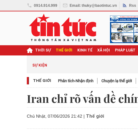
0914.914.999
Email: thuky@baotintuc.vn
Rss
THỜI SỰ
THẾ GIỚI
KINH TẾ
XÃ HỘI
PHÁP LUẬT
SỰ KIỆN
THẾ GIỚI
Phân tích-Nhận định
Chuyện lạ thế giới
Iran chỉ rõ vấn đề ch
Thế giới
Chủ Nhật, 07/06/2026 21:42
|