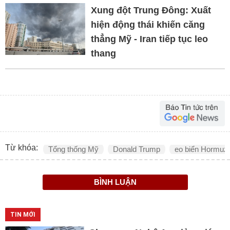
Xung đột Trung Đông: Xuất
hiện động thái khiến căng
thẳng Mỹ - Iran tiếp tục leo
thang
Từ khóa:
Tổng thống Mỹ
Donald Trump
eo biển Hormuz
BÌNH LUẬN
TIN MỚI