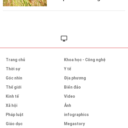
Trang chủ
Khoa học - Công nghệ
Thời sự
Y tế
Góc nhìn
Địa phương
Thế giới
Biển đảo
Kinh tế
Video
Xã hội
Ảnh
Pháp luật
infographics
Giáo dục
Megastory