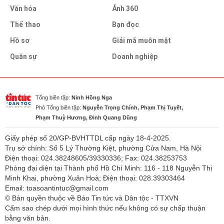
Văn hóa
Ảnh 360
Thể thao
Bạn đọc
Hồ sơ
Giải mã muôn mặt
Quân sự
Doanh nghiệp
Tổng biên tập:
Ninh Hồng Nga
Phó Tổng biên tập:
Nguyễn Trọng Chính, Phạm Thị Tuyết,
Phạm Thuỳ Hương, Đinh Quang Dũng
Giấy phép số 20/GP-BVHTTDL cấp ngày 18-4-2025.
Trụ sở chính: Số 5 Lý Thường Kiệt, phường Cửa Nam, Hà Nội
Điện thoại: 024.38248605/39330336; Fax: 024.38253753
Phòng đại diện tại Thành phố Hồ Chí Minh: 116 - 118 Nguyễn Thị
Minh Khai, phường Xuân Hoà; Điện thoại: 028.39303464
Email: toasoantintuc@gmail.com
© Bản quyền thuộc về Báo Tin tức và Dân tộc - TTXVN
Cấm sao chép dưới mọi hình thức nếu không có sự chấp thuận
bằng văn bản.