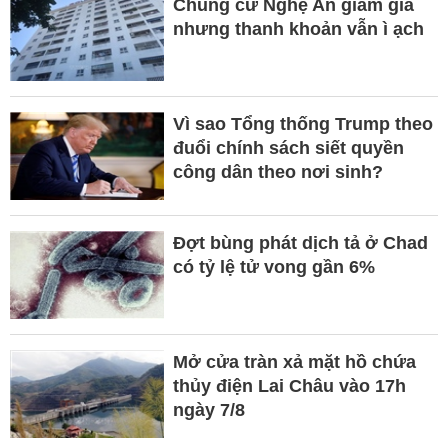
Chung cư Nghệ An giảm giá
nhưng thanh khoản vẫn ì ạch
Vì sao Tổng thống Trump theo
đuổi chính sách siết quyền
công dân theo nơi sinh?
Đợt bùng phát dịch tả ở Chad
có tỷ lệ tử vong gần 6%
Mở cửa tràn xả mặt hồ chứa
thủy điện Lai Châu vào 17h
ngày 7/8