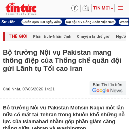
TIN MỚI
Sự kiện
00 ngày đêm
Đại hội XIV Công đoàn Việt Nam
World Cup 2026
Kỳ họp thứ nhấ
THẾ GIỚI
Phân tích-Nhận định
Chuyện lạ thế giới
Người 
Bộ trưởng Nội vụ Pakistan mang
thông điệp của Thống chế quân đội
gửi Lãnh tụ Tối cao Iran
Chủ Nhật, 07/06/2026 14:21
Bộ trưởng Nội vụ Pakistan Mohsin Naqvi một lần
nữa có mặt tại Tehran trong khuôn khổ những nỗ
lực của Islamabad nhằm góp phần giảm căng
thẳng giữa Tehran và Washington.