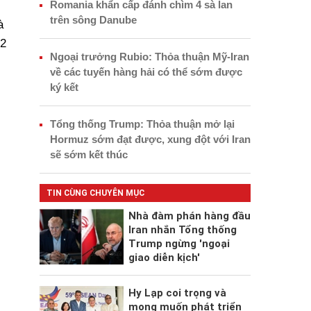
Romania khẩn cấp đánh chìm 4 sà lan
trên sông Danube
à
 2
Ngoại trưởng Rubio: Thỏa thuận Mỹ-Iran
về các tuyến hàng hải có thể sớm được
ký kết
Tổng thống Trump: Thỏa thuận mở lại
Hormuz sớm đạt được, xung đột với Iran
sẽ sớm kết thúc
TIN CÙNG CHUYÊN MỤC
Nhà đàm phán hàng đầu
Iran nhắn Tổng thống
Trump ngừng 'ngoại
giao diễn kịch'
Hy Lạp coi trọng và
mong muốn phát triển