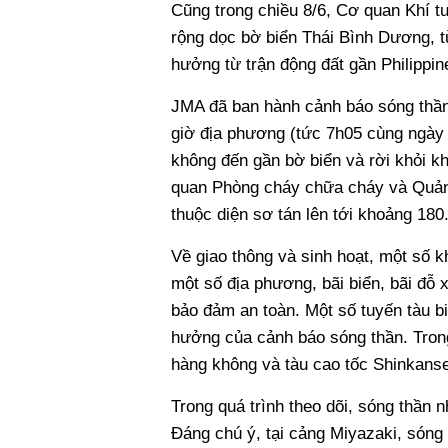
Cũng trong chiều 8/6, Cơ quan Khí t
rộng dọc bờ biển Thái Bình Dương, 
hưởng từ trận động đất gần Philippin
JMA đã ban hành cảnh báo sóng thần
giờ địa phương (tức 7h05 cùng ngày 
không đến gần bờ biển và rời khỏi k
quan Phòng cháy chữa cháy và Quản l
thuộc diện sơ tán lên tới khoảng 18
Về giao thông và sinh hoạt, một số k
một số địa phương, bãi biển, bãi đỗ
bảo đảm an toàn. Một số tuyến tàu b
hưởng của cảnh báo sóng thần. Trong
hàng không và tàu cao tốc Shinkans
Trong quá trình theo dõi, sóng thần 
Đáng chú ý, tại cảng Miyazaki, sóng