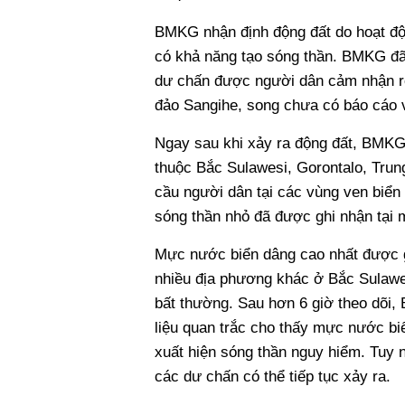
BMKG nhận định động đất do hoạt độ
có khả năng tạo sóng thần. BMKG đã 
dư chấn được người dân cảm nhận rõ.
đảo Sangihe, song chưa có báo cáo v
Ngay sau khi xảy ra động đất, BMKG
thuộc Bắc Sulawesi, Gorontalo, Trun
cầu người dân tại các vùng ven biển
sóng thần nhỏ đã được ghi nhận tại 
Mực nước biển dâng cao nhất được gh
nhiều địa phương khác ở Bắc Sulawe
bất thường. Sau hơn 6 giờ theo dõi,
liệu quan trắc cho thấy mực nước biể
xuất hiện sóng thần nguy hiểm. Tuy 
các dư chấn có thể tiếp tục xảy ra.