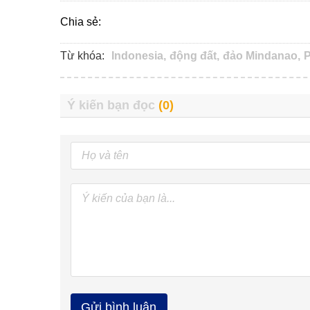
Chia sẻ:
Từ khóa:
Indonesia,
động đất,
đảo Mindanao,
P