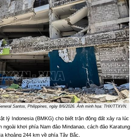
 General Santos, Philippines, ngày 8/6/2026. Ảnh minh họa: THX/TTXVN.
t lý Indonesia (BMKG) cho biết trận động đất xảy ra lúc
ằm ngoài khơi phía Nam đảo Mindanao, cách đảo Karatung
ia khoảng 244 km về phía Tây Bắc.