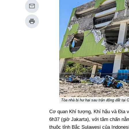
Tòa nhà bị hư hại sau trận động đất tại
Cơ quan Khí tượng, Khí hậu và Địa vậ
6h37 (giờ Jakarta), với tâm chấn n
thuộc tỉnh Bắc Sulawesi của Indones