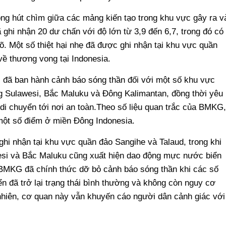
ng hút chìm giữa các mảng kiến tạo trong khu vực gây ra v
ghi nhận 20 dư chấn với độ lớn từ 3,9 đến 6,7, trong đó có
 Một số thiệt hại nhẹ đã được ghi nhận tại khu vực quần
ề thương vong tại Indonesia.
 đã ban hành cảnh báo sóng thần đối với một số khu vực
g Sulawesi, Bắc Maluku và Đông Kalimantan, đồng thời yêu
 di chuyển tới nơi an toàn.Theo số liệu quan trắc của BMKG,
một số điểm ở miền Đông Indonesia.
i nhận tại khu vực quần đảo Sangihe và Talaud, trong khi
si và Bắc Maluku cũng xuất hiện dao động mực nước biển
 BMKG đã chính thức dỡ bỏ cảnh báo sóng thần khi các số
n đã trở lại trạng thái bình thường và không còn nguy cơ
nhiên, cơ quan này vẫn khuyến cáo người dân cảnh giác với