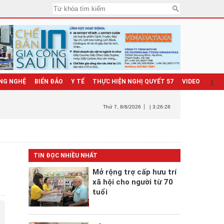
NG NGHỆ
BIỂN ĐẢO
Y TẾ
THỰC HIỆN NGHỊ QUYẾT 57
VIDEO
Thứ 7
, 8/8/2026
| 3:26:29
TIN ĐỌC NHIỀU NHẤT
Mở rộng trợ cấp hưu trí
xã hội cho người từ 70
tuổi