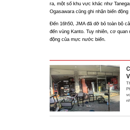
ra, một số khu vực khác như Tanega
Ogasawara cũng ghi nhận biến động
Đến 16h50, JMA đã dỡ bỏ toàn bộ c
đến vùng Kanto. Tuy nhiên, cơ quan 
động của mực nước biển.
C
V
T
P
v
n