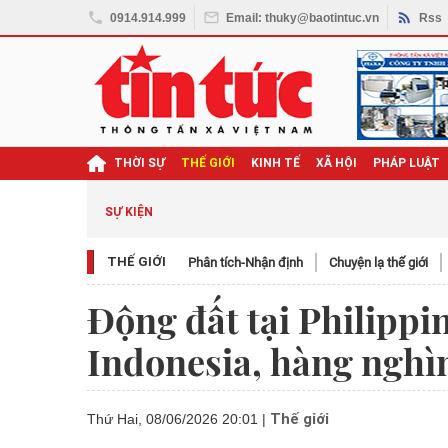
0914.914.999
Email: thuky@baotintuc.vn
Rss
THỜI SỰ
THẾ GIỚI
KINH TẾ
XÃ HỘI
PHÁP LUẬT
SỰ KIỆN
THẾ GIỚI
Phân tích-Nhận định
Chuyện lạ thế giới
Động đất tại Philippi
Indonesia, hàng nghìn
Thế giới
Thứ Hai, 08/06/2026 20:01
|