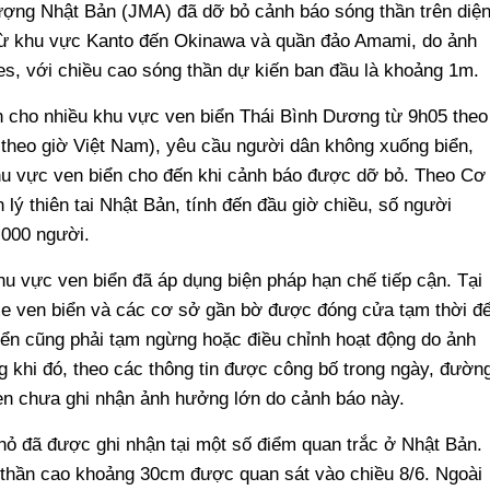
ượng Nhật Bản (JMA) đã dỡ bỏ cảnh báo sóng thần trên diệ
từ khu vực Kanto đến Okinawa và quần đảo Amami, do ảnh
es, với chiều cao sóng thần dự kiến ban đầu là khoảng 1m.
 cho nhiều khu vực ven biển Thái Bình Dương từ 9h05 theo
theo giờ Việt Nam), yêu cầu người dân không xuống biển,
hu vực ven biển cho đến khi cảnh báo được dỡ bỏ. Theo Cơ
ý thiên tai Nhật Bản, tính đến đầu giờ chiều, số người
0.000 người.
hu vực ven biển đã áp dụng biện pháp hạn chế tiếp cận. Tại
 xe ven biển và các cơ sở gần bờ được đóng cửa tạm thời đ
iển cũng phải tạm ngừng hoặc điều chỉnh hoạt động do ảnh
 khi đó, theo các thông tin được công bố trong ngày, đườn
en chưa ghi nhận ảnh hưởng lớn do cảnh báo này.
nhỏ đã được ghi nhận tại một số điểm quan trắc ở Nhật Bản.
 thần cao khoảng 30cm được quan sát vào chiều 8/6. Ngoài