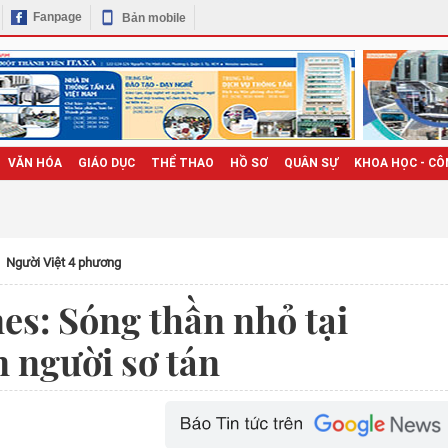
Fanpage
Bản mobile
VĂN HÓA
GIÁO DỤC
THỂ THAO
HỒ SƠ
QUÂN SỰ
KHOA HỌC - CÔ
Người Việt 4 phương
nes: Sóng thần nhỏ tại
 người sơ tán