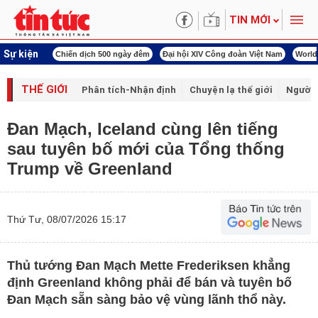
TIN MỚI
Sự kiện
í cách mạng
Chiến dịch 500 ngày đêm
Đại hội XIV Công đoàn Việt Nam
World
THẾ GIỚI
Phân tích-Nhận định
Chuyện lạ thế giới
Người 
Đan Mạch, Iceland cùng lên tiếng
sau tuyên bố mới của Tổng thống
Trump về Greenland
Thứ Tư, 08/07/2026 15:17
Thủ tướng Đan Mạch Mette Frederiksen khẳng
định Greenland không phải để bán và tuyên bố
Đan Mạch sẵn sàng bảo vệ vùng lãnh thổ này.