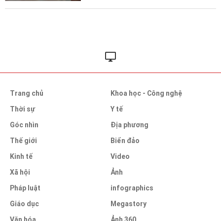
Trang chủ
Khoa học - Công nghệ
Thời sự
Y tế
Góc nhìn
Địa phương
Thế giới
Biển đảo
Kinh tế
Video
Xã hội
Ảnh
Pháp luật
infographics
Giáo dục
Megastory
Văn hóa
Ảnh 360