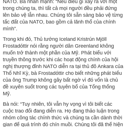
NATO. Bà nhấn mạnh: “Nếu điều gì xảy ra với một
trong chúng ta, thì tất cả mọi người đều phải đứng
lên bảo vệ lẫn nhau. Chúng tôi sẵn sàng bảo vệ từng
tấc đất của NATO, bao gồm cả lãnh thổ của chính
mình”.
Trong khi đó, Thủ tướng Iceland Kristrún Mjöll
Frostadóttir nói rằng người dân Greenland không
muốn trở thành một phần của Mỹ. Phát biểu với
truyền thông trước khi các hoạt động chính của hội
nghị thượng đỉnh NATO diễn ra tại thủ đô Ankara của
Thổ Nhĩ Kỳ, bà Frostadóttir cho biết những phát biểu
của ông Trump không gây bất ngờ vì đó vốn là chủ
đề xuyên suốt trong các tuyên bố của Tổng thống
Mỹ.
Bà nói: “Tuy nhiên, tôi vẫn hy vọng vì tôi biết các
cuộc trao đổi đang diễn ra. Họ đang thảo luận trong
nhóm công tác chính thức và chúng ta cần dành thời
gian để quá trình đó chín muồi. Chúng tôi đã thể hiện