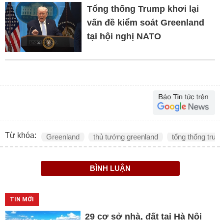
Tổng thống Trump khơi lại
vấn đề kiểm soát Greenland
tại hội nghị NATO
Từ khóa:
Greenland
thủ tướng greenland
tổng thống tru
BÌNH LUẬN
TIN MỚI
29 cơ sở nhà, đất tại Hà Nội