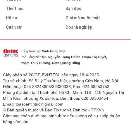
Thể thao
Bạn đọc
Hồ sơ
Giải mã muôn mặt
Quân sự
Doanh nghiệp
Tổng biên tập:
Ninh Hồng Nga
Phó Tổng biên tập:
Nguyễn Trọng Chính, Phạm Thị Tuyết,
Phạm Thuỳ Hương, Đinh Quang Dũng
Giấy phép số 20/GP-BVHTTDL cấp ngày 18-4-2025.
Trụ sở chính: Số 5 Lý Thường Kiệt, phường Cửa Nam, Hà Nội
Điện thoại: 024.38248605/39330336; Fax: 024.38253753
Phòng đại diện tại Thành phố Hồ Chí Minh: 116 - 118 Nguyễn Thị
Minh Khai, phường Xuân Hoà; Điện thoại: 028.39303464
Email: toasoantintuc@gmail.com
© Bản quyền thuộc về Báo Tin tức và Dân tộc - TTXVN
Cấm sao chép dưới mọi hình thức nếu không có sự chấp thuận
bằng văn bản.