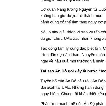
Cơ quan Năng lượng Nguyên tử Quốc 
không bao giờ được trở thành mục ti
hành cũng có thể làm tăng nguy cơ p
Nỗi lo này giải thích vì sao vụ tấn 
dù giới chức UAE xác nhận không xảy
Tác động tâm lý cũng đặc biệt lớn. 
trình dân sự nào khác. Nguyên nhân 
ngại về hậu quả môi trường và nhân đ
Tại sao Ấn Độ gọi đây là bước “le
Tuyên bố của Ấn Độ nêu rõ: “Ấn Độ v
Barakah tại UAE. Những hành động n
nguy hiểm. Chúng tôi khẩn thiết kêu g
Phản ứng mạnh mẽ của Ấn Độ phản á