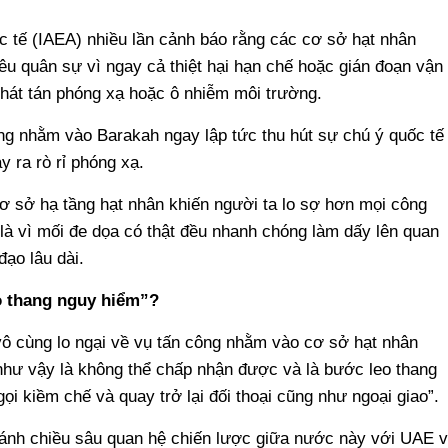
tế (IAEA) nhiều lần cảnh báo rằng các cơ sở hạt nhân
êu quân sự vì ngay cả thiệt hại hạn chế hoặc gián đoạn vận
hát tán phóng xạ hoặc ô nhiễm môi trường.
công nhằm vào Barakah ngay lập tức thu hút sự chú ý quốc tế
 ra rò rỉ phóng xạ.
Cơ sở hạ tầng hạt nhân khiến người ta lo sợ hơn mọi công
là vì mối đe dọa có thật đều nhanh chóng làm dấy lên quan
ạo lâu dài.
o thang nguy hiểm”?
ô cùng lo ngại về vụ tấn công nhằm vào cơ sở hạt nhân
hư vậy là không thể chấp nhận được và là bước leo thang
ọi kiềm chế và quay trở lại đối thoại cũng như ngoại giao”.
nh chiều sâu quan hệ chiến lược giữa nước này với UAE 