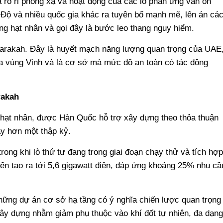
 rò rỉ phóng xạ và hoạt động của các lò phản ứng vẫn ổn
 Độ và nhiều quốc gia khác ra tuyên bố mạnh mẽ, lên án cá
g hạt nhân và gọi đây là bước leo thang nguy hiểm.
a Barakah. Đây là huyết mạch năng lượng quan trọng của UAE
a vùng Vịnh và là cơ sở mà mức độ an toàn có tác động
rakah
 hạt nhân, được Hàn Quốc hỗ trợ xây dựng theo thỏa thuận
ây hơn một thập kỷ.
rong khi lò thứ tư đang trong giai đoạn chạy thử và tích hợp
ến tạo ra tới 5,6 gigawatt điện, đáp ứng khoảng 25% nhu cầ
hững dự án cơ sở hạ tầng có ý nghĩa chiến lược quan trọng
y dựng nhằm giảm phụ thuộc vào khí đốt tự nhiên, đa dạng