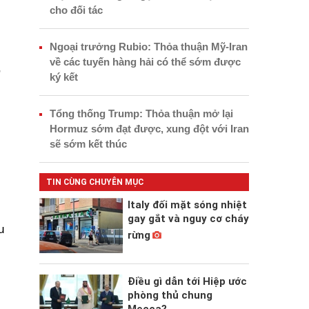
cho đối tác
c
Ngoại trưởng Rubio: Thỏa thuận Mỹ-Iran
về các tuyến hàng hải có thể sớm được
,
ký kết
Tổng thống Trump: Thỏa thuận mở lại
Hormuz sớm đạt được, xung đột với Iran
sẽ sớm kết thúc
TIN CÙNG CHUYÊN MỤC
Italy đối mặt sóng nhiệt
gay gắt và nguy cơ cháy
u
rừng
Điều gì dẫn tới Hiệp ước
phòng thủ chung
Mecca?