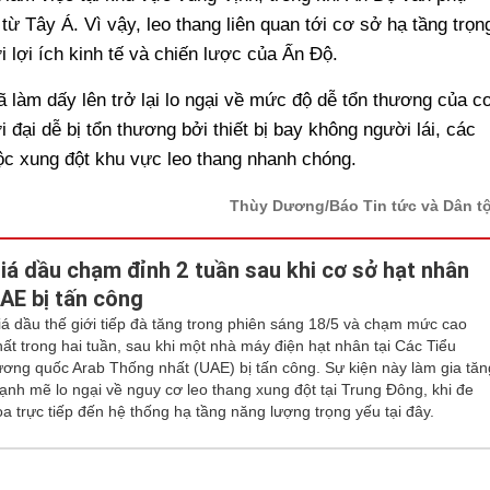
ừ Tây Á. Vì vậy, leo thang liên quan tới cơ sở hạ tầng trọn
i lợi ích kinh tế và chiến lược của Ấn Độ.
ã làm dấy lên trở lại lo ngại về mức độ dễ tổn thương của c
 đại dễ bị tổn thương bởi thiết bị bay không người lái, các
ộc xung đột khu vực leo thang nhanh chóng.
Thùy Dương/Báo Tin tức và Dân t
iá dầu chạm đỉnh 2 tuần sau khi cơ sở hạt nhân
AE bị tấn công
iá dầu thế giới tiếp đà tăng trong phiên sáng 18/5 và chạm mức cao
hất trong hai tuần, sau khi một nhà máy điện hạt nhân tại Các Tiểu
ương quốc Arab Thống nhất (UAE) bị tấn công. Sự kiện này làm gia tăn
ạnh mẽ lo ngại về nguy cơ leo thang xung đột tại Trung Đông, khi đe
a trực tiếp đến hệ thống hạ tầng năng lượng trọng yếu tại đây.