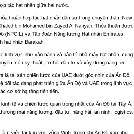
ợp tác hạt nhân giữa hai nước.
hỏa thuận hợp tác hạt nhân dân sự trong chuyến thăm New
 Khaled bin Mohamed bin Zayed Al Nahyan. Thỏa thuận được
Độ (NPCIL) và Tập đoàn Năng lượng Hạt nhân Emirates
h hạt nhân Barakah.
c lĩnh vực như vận hành và bảo trì nhà máy hạt nhân, cung
huyên môn kỹ thuật, cơ hội đầu tư và xây dựng năng lực.
ỉ là tài sản chiến lược của UAE dưới góc nhìn của Ấn Độ.
ệ đối tác đang phát triển giữa Ấn Độ và UAE trong lĩnh vực
c cơ sở hạ tầng tiên tiến.
kinh tế và chiến lược quan trọng nhất của Ấn Độ tại Tây Á.
hương mại năng lượng, đầu tư, hàng hải, an ninh, logistics,
 làm việc tại khu vực vùng Vịnh, trong khi Ấn Độ vẫn phụ