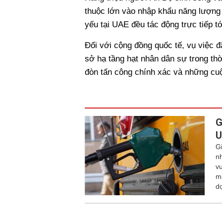
thuộc lớn vào nhập khẩu năng lượng t
yếu tại UAE đều tác động trực tiếp tớ
Đối với cộng đồng quốc tế, vụ việc đ
sở hạ tầng hạt nhân dân sự trong thời
đòn tấn công chính xác và những cu
G
U
G
n
v
m
dọ