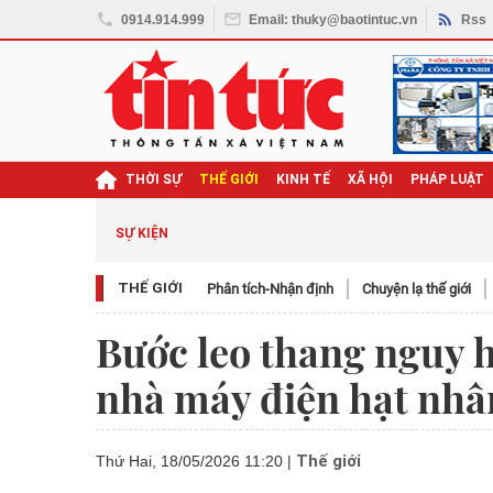
0914.914.999
Email: thuky@baotintuc.vn
Rss
THỜI SỰ
THẾ GIỚI
KINH TẾ
XÃ HỘI
PHÁP LUẬT
SỰ KIỆN
THẾ GIỚI
Phân tích-Nhận định
Chuyện lạ thế giới
Bước leo thang nguy h
nhà máy điện hạt nh
Thế giới
Thứ Hai, 18/05/2026 11:20
|