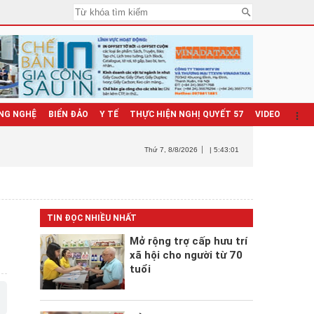
NG NGHỆ
BIỂN ĐẢO
Y TẾ
THỰC HIỆN NGHỊ QUYẾT 57
VIDEO
Thứ 7
, 8/8/2026
| 5:43:02
TIN ĐỌC NHIỀU NHẤT
Mở rộng trợ cấp hưu trí
xã hội cho người từ 70
tuổi