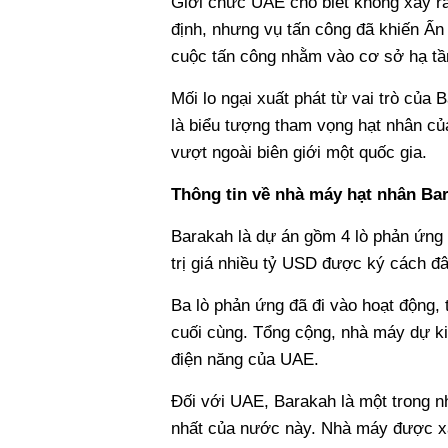
Giới chức UAE cho biết không xảy ra
định, nhưng vụ tấn công đã khiến Ấn
cuộc tấn công nhằm vào cơ sở hạ tần
Mối lo ngại xuất phát từ vai trò củ
là biểu tượng tham vọng hạt nhân củ
vượt ngoài biên giới một quốc gia.
Thông tin về nhà máy hạt nhân Ba
Barakah là dự án gồm 4 lò phản ứng
trị giá nhiều tỷ USD được ký cách đ
Ba lò phản ứng đã đi vào hoạt động, t
cuối cùng. Tổng cộng, nhà máy dự ki
điện năng của UAE.
Đối với UAE, Barakah là một trong n
nhất của nước này. Nhà máy được xâ