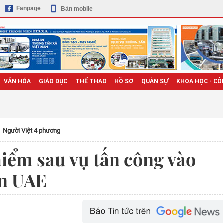
Fanpage
Bản mobile
VĂN HÓA
GIÁO DỤC
THỂ THAO
HỒ SƠ
QUÂN SỰ
KHOA HỌC - CÔ
Người Việt 4 phương
iểm sau vụ tấn công vào
ân UAE