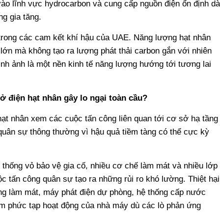
vào lĩnh vực hydrocarbon và cung cấp nguồn điện ổn định dà
g gia tăng.
 trong các cam kết khí hậu của UAE. Năng lượng hạt nhân
lớn mà không tạo ra lượng phát thải carbon gắn với nhiên
nh ảnh là một nền kinh tế năng lượng hướng tới tương lai
ở điện hạt nhân gây lo ngại toàn cầu?
ạt nhân xem các cuộc tấn công liên quan tới cơ sở hạ tầng
quân sự thông thường vì hậu quả tiềm tàng có thể cực kỳ
 thống vỏ bảo vệ gia cố, nhiều cơ chế làm mát và nhiều lớp
c tấn công quân sự tạo ra những rủi ro khó lường. Thiệt hại
hống làm mát, máy phát điện dự phòng, hệ thống cấp nước
àm phức tạp hoạt động của nhà máy dù các lò phản ứng