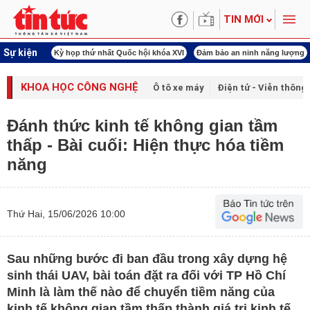
TIN MỚI
Sự kiện
ld Cup 2026
Kỳ họp thứ nhất Quốc hội khóa XVI
Đảm bảo an ninh năng lượng
KHOA HỌC CÔNG NGHỆ
Ô tô xe máy
Điện tử - Viễn thông
Đánh thức kinh tế không gian tầm
thấp - Bài cuối: Hiện thực hóa tiềm
năng
Thứ Hai, 15/06/2026 10:00
Sau những bước đi ban đầu trong xây dựng hệ
sinh thái UAV, bài toán đặt ra đối với TP Hồ Chí
Minh là làm thế nào để chuyển tiềm năng của
kinh tế không gian tầm thấp thành giá trị kinh tế