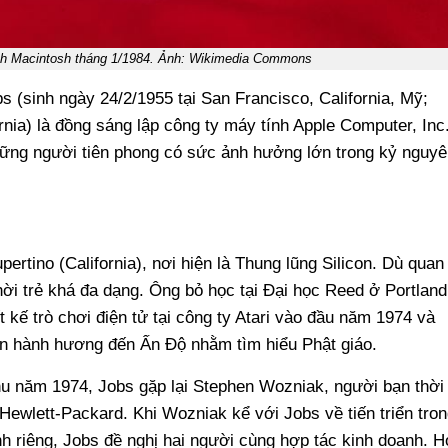
nh Macintosh tháng 1/1984. Ảnh: Wikimedia Commons
s (sinh ngày 24/2/1955 tại San Francisco, California, Mỹ;
rnia) là đồng sáng lập công ty máy tính Apple Computer, Inc
 những người tiên phong có sức ảnh hưởng lớn trong kỷ nguyê
rtino (California), nơi hiện là Thung lũng Silicon. Dù quan
hời trẻ khá đa dạng. Ông bỏ học tại Đại học Reed ở Portland
 kế trò chơi điện tử tại công ty Atari vào đầu năm 1974 và
ến hành hương đến Ấn Độ nhằm tìm hiểu Phật giáo.
thu năm 1974, Jobs gặp lại Stephen Wozniak, người bạn thời
Hewlett-Packard. Khi Wozniak kể với Jobs về tiến triển tron
nh riêng, Jobs đề nghị hai người cùng hợp tác kinh doanh. H