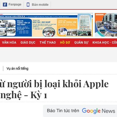
Fanpage
Bản mobile
VĂN HÓA
GIÁO DỤC
THỂ THAO
HỒ SƠ
QUÂN SỰ
KHOA HỌC - CÔ
Vụ án nổi tiếng
ừ người bị loại khỏi Apple
nghệ - Kỳ 1