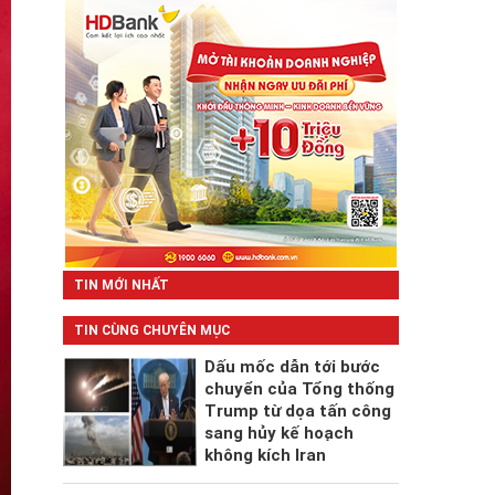
TIN MỚI NHẤT
TIN CÙNG CHUYÊN MỤC
Dấu mốc dẫn tới bước
chuyển của Tổng thống
Trump từ dọa tấn công
sang hủy kế hoạch
không kích Iran