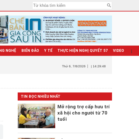
NG NGHỆ
BIỂN ĐẢO
Y TẾ
THỰC HIỆN NGHỊ QUYẾT 57
VIDEO
Thứ 6
, 7/8/2026
| 14:29:49
TIN ĐỌC NHIỀU NHẤT
Mở rộng trợ cấp hưu trí
xã hội cho người từ 70
tuổi