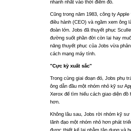
nhanh nhất vào thời điểm đó.
Cũng trong năm 1983, công ty Apple 
điều hành (CEO) và ngầm xem ông là
đoàn lớn. Jobs đã thuyết phục Scull
đường suốt phần đời còn lại hay muốn
năng thuyết phục của Jobs vừa phản
cách mạng máy tính.
"Cực kỳ xuất sắc"
Trong cùng giai đoạn đó, Jobs phụ tr
ông dẫn đầu một nhóm nhỏ kỹ sư App
Xerox để tìm hiểu cách giao diện đồ
hơn.
Không lâu sau, Jobs rời nhóm kỹ sư 
lãnh đạo một nhóm nhỏ hơn phát triể
được thiết kế lại nhằm tận dụng và 