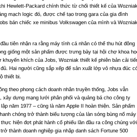
khi Hewlett-Packard chính thức từ chối thiết kế của Woznia
ảng mạch logic đó, được chế tạo trong gara của gia đình
 Jobs bán chiếc xe minibus Volkswagen của mình và Woznia
đầu tiên nhận ra rằng máy tính cá nhân có thể thu hút đông
ông giống một sản phẩm được trưng bày tại hội chợ khoa họ
 khuyến khích của Jobs, Wozniak thiết kế phiên bản cải tiế
y đủ. Hai người cũng sắp xếp để sản xuất lớp vỏ nhựa đúc c
 thiết bị.
ông theo phong cách doanh nhân truyền thống, Jobs vẫn
, xây dựng mạng lưới phân phối và quảng bá cho công ty
lập năm 1977 – cũng là năm Apple II hoàn thiện. Sản phẩm
nhanh chóng trở thành biểu tượng của làn sóng bùng nổ máy
 thực hiện đợt phát hành cổ phiếu lần đầu ra công chúng với
trở thành doanh nghiệp gia nhập danh sách Fortune 500