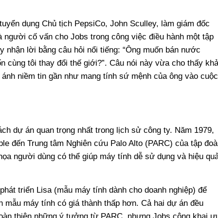
tuyển dụng Chủ tịch PepsiCo, John Sculley, làm giám đốc
 người cố vấn cho Jobs trong công việc điều hành một tập
ey nhận lời bằng câu hỏi nổi tiếng: “Ông muốn bán nước
 cùng tôi thay đổi thế giới?”. Câu nói này vừa cho thấy kh
 ánh niềm tin gần như mang tính sứ mệnh của ông vào cuộc
ách dự án quan trọng nhất trong lịch sử công ty. Năm 1979,
le đến Trung tâm Nghiên cứu Palo Alto (PARC) của tập đoà
 họa người dùng có thể giúp máy tính dễ sử dụng và hiệu qu
phát triển Lisa (mẫu máy tính dành cho doanh nghiệp) để
n mẫu máy tính có giá thành thấp hơn. Cả hai dự án đều
hoàn thiện những ý tưởng từ PARC, nhưng Jobs công khai ư