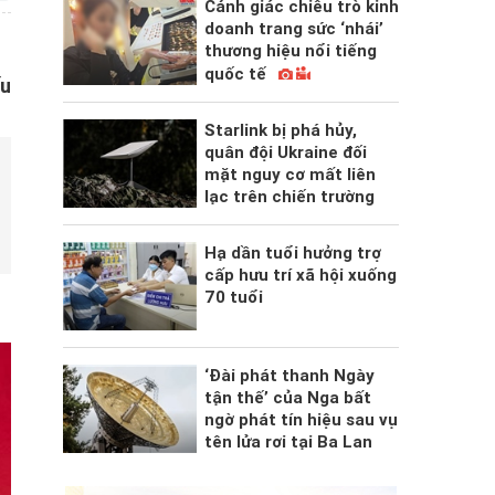
Cảnh giác chiêu trò kinh
doanh trang sức ‘nhái’
thương hiệu nổi tiếng
quốc tế
ấu
Starlink bị phá hủy,
quân đội Ukraine đối
mặt nguy cơ mất liên
lạc trên chiến trường
Hạ dần tuổi hưởng trợ
cấp hưu trí xã hội xuống
70 tuổi
‘Đài phát thanh Ngày
tận thế’ của Nga bất
ngờ phát tín hiệu sau vụ
tên lửa rơi tại Ba Lan