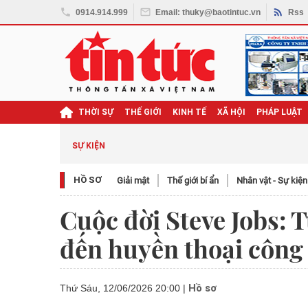
0914.914.999
Email: thuky@baotintuc.vn
Rss
THỜI SỰ
THẾ GIỚI
KINH TẾ
XÃ HỘI
PHÁP LUẬT
SỰ KIỆN
HỒ SƠ
Giải mật
Thế giới bí ẩn
Nhân vật - Sự kiện
Cuộc đời Steve Jobs: T
đến huyền thoại công 
Hồ sơ
Thứ Sáu, 12/06/2026 20:00
|