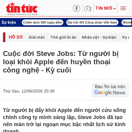
TIN MỚI
Sự kiện
ến dịch 500 ngày đêm
Đại hội XIV Công đoàn Việt Nam
World Cup 2026
Kỳ họ
HỒ SƠ
Giải mật
Thế giới bí ẩn
Nhân vật - Sự kiện
Vụ án
Cuộc đời Steve Jobs: Từ người bị
loại khỏi Apple đến huyền thoại
công nghệ - Kỳ cuối
Thứ Sáu, 12/06/2026 20:30
Từ người bị đẩy khỏi Apple đến người cứu sống
chính công ty mình sáng lập, Steve Jobs đã tạo
nên màn trở lại ngoạn mục bậc nhất lịch sử kinh
doanh.