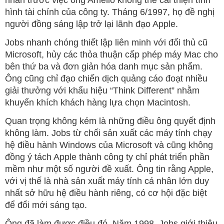
nhẫn trước việc ông Amelio không thể cải thiện tình
hình tài chính của công ty. Tháng 6/1997, họ đề nghị
người đồng sáng lập trở lại lãnh đạo Apple.
Jobs nhanh chóng thiết lập liên minh với đối thủ cũ
Microsoft, hủy các thỏa thuận cấp phép máy Mac cho
bên thứ ba và đơn giản hóa danh mục sản phẩm.
Ông cũng chỉ đạo chiến dịch quảng cáo đoạt nhiều
giải thưởng với khẩu hiệu “Think Different” nhằm
khuyến khích khách hàng lựa chọn Macintosh.
Quan trọng không kém là những điều ông quyết định
không làm. Jobs từ chối sản xuất các máy tính chạy
hệ điều hành Windows của Microsoft và cũng không
đồng ý tách Apple thành công ty chỉ phát triển phần
mềm như một số người đề xuất. Ông tin rằng Apple,
với vị thế là nhà sản xuất máy tính cá nhân lớn duy
nhất sở hữu hệ điều hành riêng, có cơ hội đặc biệt
để đổi mới sáng tạo.
Ông đã làm được điều đó. Năm 1998, Jobs giới thiệu