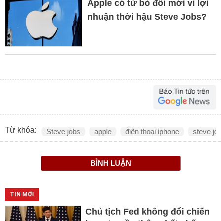
Apple có từ bỏ đổi mới vì lợi
nhuận thời hậu Steve Jobs?
Từ khóa:
Steve jobs
apple
điện thoại iphone
steve jo
BÌNH LUẬN
TIN MỚI
Chủ tịch Fed không đổi chiến