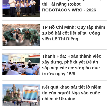
thi Tài năng Robot
ROBOTACON WRO - 2026
TP Hồ Chí Minh: Quy tập thêm
18 bộ hài cốt liệt sĩ tại Công
viên Lê Thị Riêng
Thanh Hóa: Hoàn thành việc
xây dựng, phê duyệt Đề án
sắp xếp các cơ sở giáo dục
trước ngày 15/8
Kết quả khảo sát tiết lộ niềm
tin của người Nga vào cuộc
chiến ở Ukraine