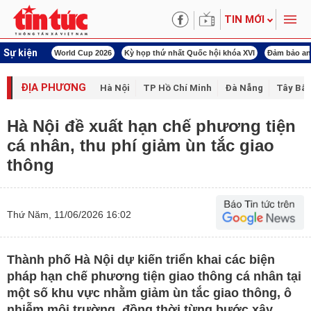
TIN MỚI
Sự kiện
rld Cup 2026
Kỳ họp thứ nhất Quốc hội khóa XVI
Đảm bảo an ninh năng lượn
ĐỊA PHƯƠNG
Hà Nội
TP Hồ Chí Minh
Đà Nẵng
Tây Bắc
Hà Nội đề xuất hạn chế phương tiện
cá nhân, thu phí giảm ùn tắc giao
thông
Thứ Năm, 11/06/2026 16:02
Thành phố Hà Nội dự kiến triển khai các biện
pháp hạn chế phương tiện giao thông cá nhân tại
một số khu vực nhằm giảm ùn tắc giao thông, ô
nhiễm môi trường, đồng thời từng bước xây