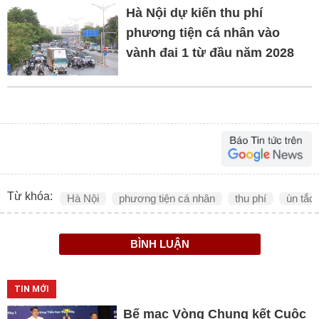
Hà Nội dự kiến thu phí
phương tiện cá nhân vào
vành đai 1 từ đầu năm 2028
Từ khóa:
Hà Nội
phương tiện cá nhân
thu phí
ùn tắc 
BÌNH LUẬN
TIN MỚI
Bế mạc Vòng Chung kết Cuộc