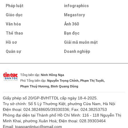
Pháp luật
infographics
Giáo dục
Megastory
Văn hóa
Ảnh 360
Thể thao
Bạn đọc
Hồ sơ
Giải mã muôn mặt
Quân sự
Doanh nghiệp
Tổng biên tập:
Ninh Hồng Nga
Phó Tổng biên tập:
Nguyễn Trọng Chính, Phạm Thị Tuyết,
Phạm Thuỳ Hương, Đinh Quang Dũng
Giấy phép số 20/GP-BVHTTDL cấp ngày 18-4-2025.
Trụ sở chính: Số 5 Lý Thường Kiệt, phường Cửa Nam, Hà Nội
Điện thoại: 024.38248605/39330336; Fax: 024.38253753
Phòng đại diện tại Thành phố Hồ Chí Minh: 116 - 118 Nguyễn Thị
Minh Khai, phường Xuân Hoà; Điện thoại: 028.39303464
Email: toasoantintuc@gmail.com