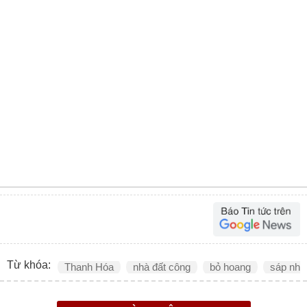
Từ khóa:
Thanh Hóa
nhà đất công
bỏ hoang
sáp nhậ