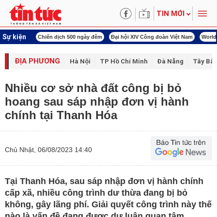
TIN MỚI
Sự kiện
í cách mạng
Chiến dịch 500 ngày đêm
Đại hội XIV Công đoàn Việt Nam
World
ĐỊA PHƯƠNG
Hà Nội
TP Hồ Chí Minh
Đà Nẵng
Tây Bắc
Nhiều cơ sở nhà đất công bị bỏ
hoang sau sáp nhập đơn vị hành
chính tại Thanh Hóa
Chủ Nhật, 06/08/2023 14:40
Tại Thanh Hóa, sau sáp nhập đơn vị hành chính
cấp xã, nhiều công trình dư thừa đang bị bỏ
không, gây lãng phí. Giải quyết công trình này thế
nào là vấn đề đang được dư luận quan tâm.