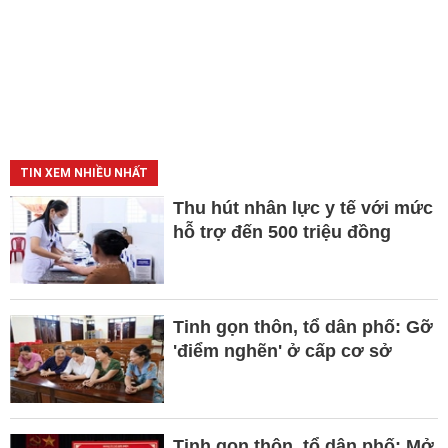
TIN XEM NHIỀU NHẤT
Thu hút nhân lực y tế với mức
hỗ trợ đến 500 triệu đồng
Tinh gọn thôn, tổ dân phố: Gỡ
'điểm nghẽn' ở cấp cơ sở
Tinh gọn thôn, tổ dân phố: Mở