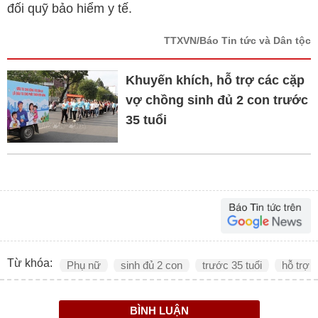
đối quỹ bảo hiểm y tế.
TTXVN/Báo Tin tức và Dân tộc
Khuyến khích, hỗ trợ các cặp
vợ chồng sinh đủ 2 con trước
35 tuổi
Từ khóa:
Phụ nữ
sinh đủ 2 con
trước 35 tuổi
hỗ trợ
BÌNH LUẬN