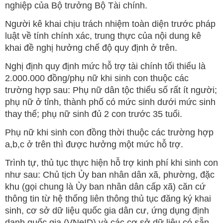
nghiệp của Bộ trưởng Bộ Tài chính.
Người kê khai chịu trách nhiệm toàn diện trước pháp
luật về tính chính xác, trung thực của nội dung kê
khai đề nghị hưởng chế độ quy định ở trên.
Nghị định quy định mức hỗ trợ tài chính tối thiểu là
2.000.000 đồng/phụ nữ khi sinh con thuộc các
trường hợp sau: Phụ nữ dân tộc thiểu số rất ít người;
phụ nữ ở tỉnh, thành phố có mức sinh dưới mức sinh
thay thế; phụ nữ sinh đủ 2 con trước 35 tuổi.
Phụ nữ khi sinh con đồng thời thuộc các trường hợp
a,b,c ở trên thì được hưởng một mức hỗ trợ.
Trình tự, thủ tục thực hiện hỗ trợ kinh phí khi sinh con
như sau: Chủ tịch Ủy ban nhân dân xã, phường, đặc
khu (gọi chung là Ủy ban nhân dân cấp xã) căn cứ
thông tin từ hệ thống liên thông thủ tục đăng ký khai
sinh, cơ sở dữ liệu quốc gia dân cư, ứng dụng định
danh quốc gia (VNeID) và các cơ sở dữ liệu có sẵn