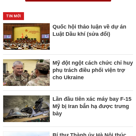
TIN MỚI
Quốc hội thảo luận về dự án
Luật Dầu khí (sửa đổi)
Mỹ đột ngột cách chức chỉ huy
phụ trách điều phối viện trợ
cho Ukraine
Lần đầu tiên xác máy bay F-15
Mỹ bị Iran bắn hạ được trưng
bày
Bí thư Thành ủy Hà Nội thúc