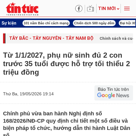
TIN MỚI
Sự kiện
í cách mạng
Chiến dịch 500 ngày đêm
Đại hội XIV Công đoàn Việt Nam
World
TÂY BẮC - TÂY NGUYÊN - TÂY NAM BỘ
Chính sách và cuộ
Từ 1/1/2027, phụ nữ sinh đủ 2 con
trước 35 tuổi được hỗ trợ tối thiểu 2
triệu đồng
Thứ Ba, 19/05/2026 19:14
Chính phủ vừa ban hành Nghị định số
168/2026/NĐ-CP quy định chi tiết một số điều và
biện pháp tổ chức, hướng dẫn thi hành Luật Dân
số.