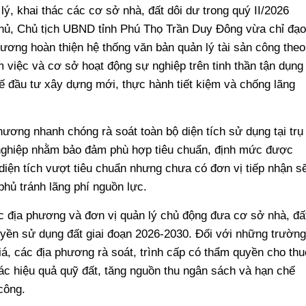
, khai thác các cơ sở nhà, đất dôi dư trong quý II/2026
hủ, Chủ tịch UBND tỉnh Phú Thọ Trần Duy Đông vừa chỉ đạo
ương hoàn thiện hệ thống văn bản quản lý tài sản công theo
làm việc và cơ sở hoạt động sự nghiệp trên tinh thần tận dụng
hế đầu tư xây dựng mới, thực hành tiết kiệm và chống lãng
hương nhanh chóng rà soát toàn bộ diện tích sử dụng tại trụ
nghiệp nhằm bảo đảm phù hợp tiêu chuẩn, định mức được
iện tích vượt tiêu chuẩn nhưng chưa có đơn vị tiếp nhận s
hủ tránh lãng phí nguồn lực.
 địa phương và đơn vị quản lý chủ động đưa cơ sở nhà, đấ
uyền sử dụng đất giai đoạn 2026-2030. Đối với những trường
á, các địa phương rà soát, trình cấp có thẩm quyền cho thu
ác hiệu quả quỹ đất, tăng nguồn thu ngân sách và hạn chế
 công.