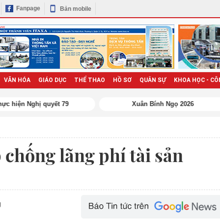
Fanpage
Bản mobile
VĂN HÓA
GIÁO DỤC
THỂ THAO
HỒ SƠ
QUÂN SỰ
KHOA HỌC - CÔ
 chống lãng phí tài sản
g