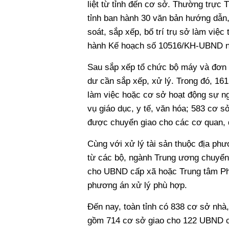
liệt từ tỉnh đến cơ sở. Thường trực 
tỉnh ban hành 30 văn bản hướng dẫn, 
soát, sắp xếp, bố trí trụ sở làm vi
hành Kế hoạch số 10516/KH-UBND ngà
Sau sắp xếp tổ chức bộ máy và đơn v
dư cần sắp xếp, xử lý. Trong đó, 16
làm việc hoặc cơ sở hoạt động sự n
vụ giáo dục, y tế, văn hóa; 583 cơ s
được chuyển giao cho các cơ quan, 
Cùng với xử lý tài sản thuộc địa phư
từ các bộ, ngành Trung ương chuyển
cho UBND cấp xã hoặc Trung tâm Phát
phương án xử lý phù hợp.
Đến nay, toàn tỉnh có 838 cơ sở nhà,
gồm 714 cơ sở giao cho 122 UBND cấ