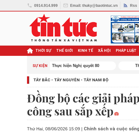
0914.914.999
Email: thuky@baotintuc.vn
Rss
THỜI SỰ
THẾ GIỚI
KINH TẾ
XÃ HỘI
PHÁP LUẬT
ghị quyết Đại hội XIV
SỰ KIỆN
TÂY BẮC - TÂY NGUYÊN - TÂY NAM BỘ
Đồng bộ các giải pháp
công sau sắp xếp
Chính sách và cuộc sốn
Thứ Hai, 08/06/2026 15:09
|