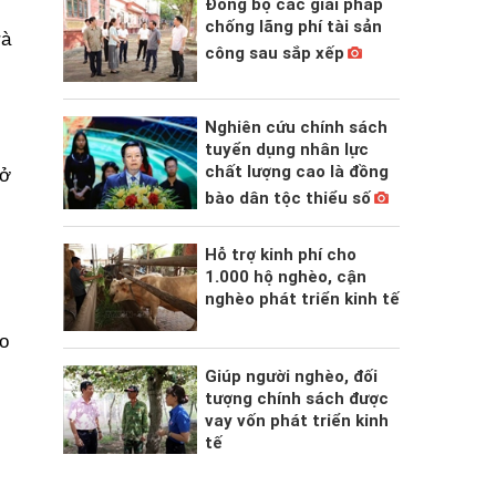
Đồng bộ các giải pháp
chống lãng phí tài sản
rà
công sau sắp xếp
Nghiên cứu chính sách
i
tuyển dụng nhân lực
chất lượng cao là đồng
sở
bào dân tộc thiểu số
Hỗ trợ kinh phí cho
1.000 hộ nghèo, cận
nghèo phát triển kinh tế
o
Giúp người nghèo, đối
tượng chính sách được
vay vốn phát triển kinh
tế