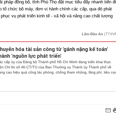
iải pháp đồng bộ, tỉnh Phú Thọ đặt mục tiêu đẩy nhanh tiến đ
p tổ chức bộ máy, đơn vị hành chính các cấp, qua đó phát
phục vụ phát triển kinh tế - xã hội và nâng cao chất lượng
Lâm Đào An
(TTXV
huyển hóa tài sản công từ 'gánh nặng kế toán'
hành 'nguồn lực phát triển'
ác cấp ủy của Đảng bộ Thành phố Hồ Chí Minh đang triển khai thực
iện Chỉ thị số 46-CT/TU của Ban Thường vụ Thành ủy Thành phố về
âng cao hiệu quả công tác phòng, chống tham nhũng, lãng phí, tiêu cự