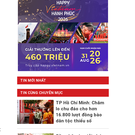
TIN MỚI NHẤT
TIN CÙNG CHUYÊN MỤC
TP Hồ Chí Minh: Chăm
lo chu đáo cho hơn
16.800 lượt đồng bào
dân tộc thiểu số
t