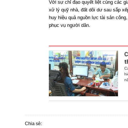
Với sự chỉ đạo quyết liệt cùng các g
xử lý quỹ nhà, đất dôi dư sau sắp xế
huy hiệu quả nguồn lực tài sản công, 
phục vụ người dân.
C
t
C
h
n
Chia sẻ: