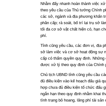
Nhằm đẩy nhanh hoàn thành việc xử lý
theo yêu cầu của Thủ tướng Chính p
các sở, ngành và địa phương khẩn tr
phân cấp; rà soát, bố trí lại trụ sở 
tối đa cơ sở vật chất hiện có, hạn c
phí.
Tỉnh cũng yêu cầu, các đơn vị, địa p
sở làm việc và cơ sở hoạt động sự 
cấp có thẩm quyền quy định. Những d
được xử lý theo quy định của Chính p
Chủ tịch UBND tỉnh cũng yêu cầu các
đủ điều kiện vào kế hoạch đấu giá q
hợp chưa đủ điều kiện tổ chức đấu gi
ngắn hạn theo quy định nhằm khai th
tình trạng bỏ hoang, lãng phí tài sản