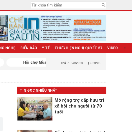
NG NGHỆ
BIỂN ĐẢO
Y TẾ
THỰC HIỆN NGHỊ QUYẾT 57
VIDEO
Thứ 7
, 8/8/2026
| 3:20:04
TIN ĐỌC NHIỀU NHẤT
Mở rộng trợ cấp hưu trí
xã hội cho người từ 70
tuổi