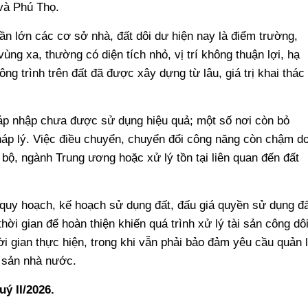
và Phú Thọ.
ần lớn các cơ sở nhà, đất dôi dư hiện nay là điểm trường,
vùng xa, thường có diện tích nhỏ, vị trí không thuận lợi, hạ
ông trình trên đất đã được xây dựng từ lâu, giá trị khai thác
sáp nhập chưa được sử dụng hiệu quả; một số nơi còn bỏ
áp lý. Việc điều chuyển, chuyển đổi công năng còn chậm d
 bộ, ngành Trung ương hoặc xử lý tồn tại liên quan đến đất
h quy hoạch, kế hoạch sử dụng đất, đấu giá quyền sử dụng đấ
hời gian để hoàn thiện khiến quá trình xử lý tài sản công dô
ời gian thực hiện, trong khi vẫn phải bảo đảm yêu cầu quản 
ài sản nhà nước.
ý II/2026.