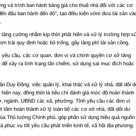
ựng và trình ban hành bảng giá cho thuê nhà đối với các cơ
đến đâu ban hành đến đó", tạo điều kiện sớm đưa tài sản và
.
c tăng cường nhằm kịp thời phát hiện và xử lý trường hợp s
n trái quy định hoặc bỏ trống, gây lãng phí tài sản công.
h yêu cầu, các cơ quan, đơn vị và chính quyền cơ sở tăng
 để xảy ra tình trạng lấn chiếm, sử dụng sai mục đích hoặc
n Duy Đông, việc quản lý, khai thác và xử lý nhà, đất dôi d
 hiện nay, đồng thời là tiêu chí đánh giá mức độ hoàn thành
, ngành, UBND các xã, phường. Tỉnh yêu cầu các đơn vị
t tâm hoàn thành xử lý toàn bộ các cơ sở nhà, đất dôi dư
 của Thủ tướng Chính phủ, góp phần sử dụng hiệu quả nguồn
và phục vụ tốt yêu cầu phát triển kinh tế, xã hội địa phương.