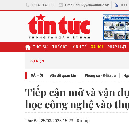
0914.914.999
Email: thuky@baotintuc.vn
Rss
THỜI SỰ
THẾ GIỚI
KINH TẾ
XÃ HỘI
PHÁP LUẬT
SỰ KIỆN
XÃ HỘI
Vấn đề quan tâm
Phóng sự - Điều tra
Ngươ
Tiếp cận mở và vận dụ
học công nghệ vào thự
Xã hội
Thứ Ba, 25/03/2025 15:23
|