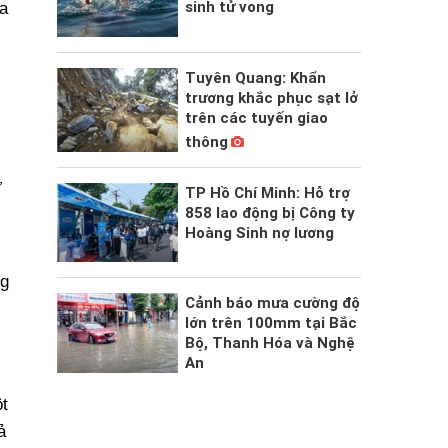
sinh tử vong
a
Tuyên Quang: Khẩn
trương khắc phục sạt lở
trên các tuyến giao
thông
ự
TP Hồ Chí Minh: Hỗ trợ
858 lao động bị Công ty
Hoàng Sinh nợ lương
ng
Cảnh báo mưa cường độ
lớn trên 100mm tại Bắc
Bộ, Thanh Hóa và Nghệ
An
t
ả