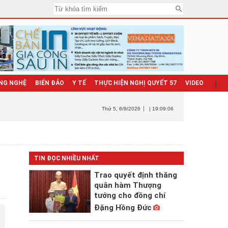
NG NGHỆ
BIỂN ĐẢO
Y TẾ
THỰC HIỆN NGHỊ QUYẾT 57
VIDEO
Thứ 5
, 6/8/2026
| 19:09:07
TIN ĐỌC NHIỀU NHẤT
Trao quyết định thăng
quân hàm Thượng
tướng cho đồng chí
Đặng Hồng Đức