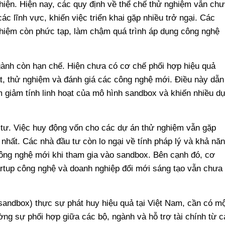
hiện. Hiện nay, các quy định về thể chế thử nghiệm vẫn chư
ác lĩnh vực, khiến việc triển khai gặp nhiều trở ngại. Các
ghiệm còn phức tạp, làm chậm quá trình áp dụng công nghệ
gành còn hạn chế. Hiện chưa có cơ chế phối hợp hiệu quả
ất, thử nghiệm và đánh giá các công nghệ mới. Điều này dẫn
m giảm tính linh hoạt của mô hình sandbox và khiến nhiều d
 tư. Việc huy động vốn cho các dự án thử nghiệm vẫn gặp
nhất. Các nhà đầu tư còn lo ngại về tính pháp lý và khả nă
ng nghệ mới khi tham gia vào sandbox. Bên cạnh đó, cơ
rtup công nghệ và doanh nghiệp đổi mới sáng tạo vẫn chưa
sandbox) thực sự phát huy hiệu quả tại Việt Nam, cần có mộ
ờng sự phối hợp giữa các bộ, ngành và hỗ trợ tài chính từ c