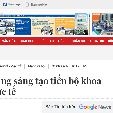
Fanpage
Bản mobile
VĂN HÓA
GIÁO DỤC
THỂ THAO
HỒ SƠ
QUÂN SỰ
KHOA HỌC - CÔ
̀i tốt - Việc tốt
Mạng xã hội
Chính sách BHXH - BHYT
ng sáng tạo tiến bộ khoa
c tế