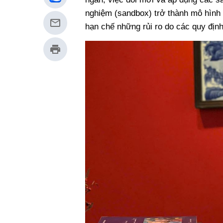
nghiệm (sandbox) trở thành mô hình 
hạn chế những rủi ro do các quy định