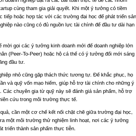
 doanh nghiệp đặt ra các bài toán thực tế để các nhóm
artup cùng tham gia giải quyết. Khi một ý tưởng có tiềm
c tiếp hoặc hợp tác với các trường đại học để phát triển sả
ghiệp nào cũng có đủ nguồn lực tài chính để đầu tư dài hạn
để mời gọi các ý tưởng kinh doanh mới để doanh nghiệp lớn
nhân (Peer-To-Peer) hoặc hộ cá thể có ý tưởng đổi mới sáng
ăng đầu tư.
ghiệp nhỏ cũng gặp thách thức tương tự. Để khắc phục, họ
hần và quỹ vốn mạo hiểm, giúp hỗ trợ tài chính cho những ý
. Các chuyên gia từ quỹ này sẽ đánh giá sản phẩm, hỗ trợ
hiên cứu trong môi trường thực tế.
quả, cần một cơ chế kết nối chặt chẽ giữa trường đại học,
ra một môi trường thử nghiệm linh hoạt, nơi các ý tưởng
 triển thành sản phẩm thực tiễn.