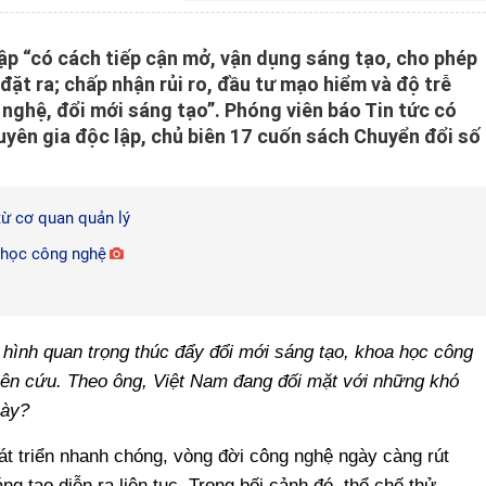
ập “có cách tiếp cận mở, vận dụng sáng tạo, cho phép
đặt ra; chấp nhận rủi ro, đầu tư mạo hiểm và độ trễ
 nghệ, đổi mới sáng tạo”. Phóng viên báo Tin tức có
yên gia độc lập, chủ biên 17 cuốn sách Chuyển đổi số
từ cơ quan quản lý
a học công nghệ
hình quan trọng thúc đẩy đổi mới sáng tạo, khoa học công
iên cứu. Theo ông, Việt Nam đang đối mặt với những khó
này?
át triển nhanh chóng, vòng đời công nghệ ngày càng rút
g tạo diễn ra liên tục. Trong bối cảnh đó, thể chế thử