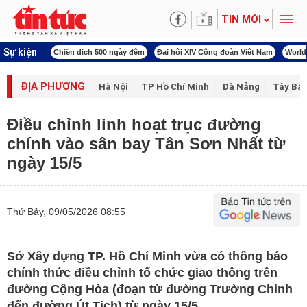
TIN MỚI
Sự kiện
í cách mạng
Chiến dịch 500 ngày đêm
Đại hội XIV Công đoàn Việt Nam
World
ĐỊA PHƯƠNG
Hà Nội
TP Hồ Chí Minh
Đà Nẵng
Tây Bắc
Điều chỉnh linh hoạt trục đường
chính vào sân bay Tân Sơn Nhất từ
ngày 15/5
Thứ Bảy, 09/05/2026 08:55
Sở Xây dựng TP. Hồ Chí Minh vừa có thông báo
chính thức điều chỉnh tổ chức giao thông trên
đường Cộng Hòa (đoạn từ đường Trường Chinh
đến đường Út Tịch) từ ngày 15/5.