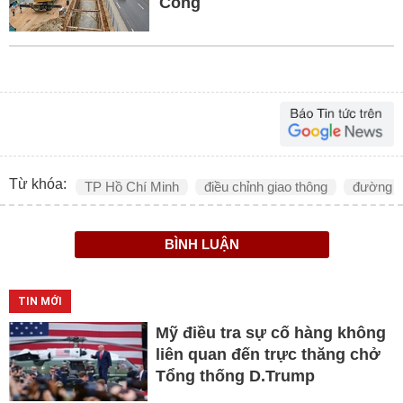
Công
Từ khóa:
TP Hồ Chí Minh
điều chỉnh giao thông
đường 
BÌNH LUẬN
TIN MỚI
Mỹ điều tra sự cố hàng không
liên quan đến trực thăng chở
Tổng thống D.Trump