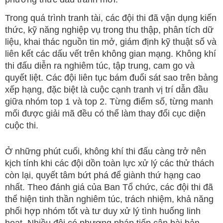
Trong quá trình tranh tài, các đội thi đã vận dụng kiến
thức, kỹ năng nghiệp vụ trong thu thập, phân tích dữ
liệu, khai thác nguồn tin mở, giám định kỹ thuật số và
liên kết các dấu vết trên không gian mạng. Không khí
thi đấu diễn ra nghiêm túc, tập trung, cam go và
quyết liệt. Các đội liên tục bám đuổi sát sao trên bảng
xếp hạng, đặc biệt là cuộc cạnh tranh vị trí dẫn đầu
giữa nhóm top 1 và top 2. Từng điểm số, từng manh
mối được giải mã đều có thể làm thay đổi cục diện
cuộc thi.
Ở những phút cuối, không khí thi đấu càng trở nên
kịch tính khi các đội dồn toàn lực xử lý các thử thách
còn lại, quyết tâm bứt phá để giành thứ hạng cao
nhất. Theo đánh giá của Ban Tổ chức, các đội thi đã
thể hiện tinh thần nghiêm túc, trách nhiệm, khả năng
phối hợp nhóm tốt và tư duy xử lý tình huống linh
hoạt. Nhiều đội có phương pháp tiếp cận bài bản,