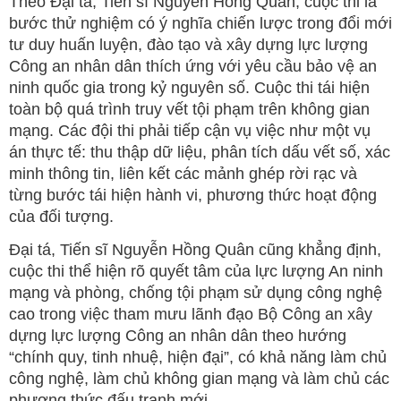
Theo Đại tá, Tiến sĩ Nguyễn Hồng Quân, cuộc thi là
bước thử nghiệm có ý nghĩa chiến lược trong đổi mới
tư duy huấn luyện, đào tạo và xây dựng lực lượng
Công an nhân dân thích ứng với yêu cầu bảo vệ an
ninh quốc gia trong kỷ nguyên số. Cuộc thi tái hiện
toàn bộ quá trình truy vết tội phạm trên không gian
mạng. Các đội thi phải tiếp cận vụ việc như một vụ
án thực tế: thu thập dữ liệu, phân tích dấu vết số, xác
minh thông tin, liên kết các mảnh ghép rời rạc và
từng bước tái hiện hành vi, phương thức hoạt động
của đối tượng.
Đại tá, Tiến sĩ Nguyễn Hồng Quân cũng khẳng định,
cuộc thi thể hiện rõ quyết tâm của lực lượng An ninh
mạng và phòng, chống tội phạm sử dụng công nghệ
cao trong việc tham mưu lãnh đạo Bộ Công an xây
dựng lực lượng Công an nhân dân theo hướng
“chính quy, tinh nhuệ, hiện đại”, có khả năng làm chủ
công nghệ, làm chủ không gian mạng và làm chủ các
phương thức đấu tranh mới.