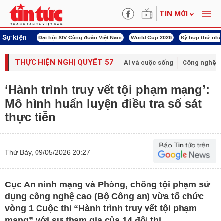
TIN MỚI
Sự kiện
00 ngày đêm
Đại hội XIV Công đoàn Việt Nam
World Cup 2026
Kỳ họp thứ nhấ
THỰC HIỆN NGHỊ QUYẾT 57
AI và cuộc sống
Công nghệ v
‘Hành trình truy vết tội phạm mạng’:
Mô hình huấn luyện điều tra số sát
thực tiễn
Thứ Bảy, 09/05/2026 20:27
Cục An ninh mạng và Phòng, chống tội phạm sử
dụng công nghệ cao (Bộ Công an) vừa tổ chức
vòng 1 Cuộc thi “Hành trình truy vết tội phạm
mạng” với sự tham gia của 14 đội thi.