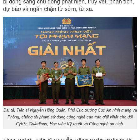
bị động sang chủ động phát hiện, truy vết, phân tích,
dự báo và ngăn chặn từ sớm, từ xa.
Đại tá, Tiến sĩ Nguyễn Hồng Quân, Phó Cục trưởng Cục An ninh mạng và
Phòng, chống tội phạm sử dụng công nghệ cao trao giải Nhất cho đội
Cyb3r_Gu4rdians, Học viện Kỹ thuật và Công nghệ an ninh.