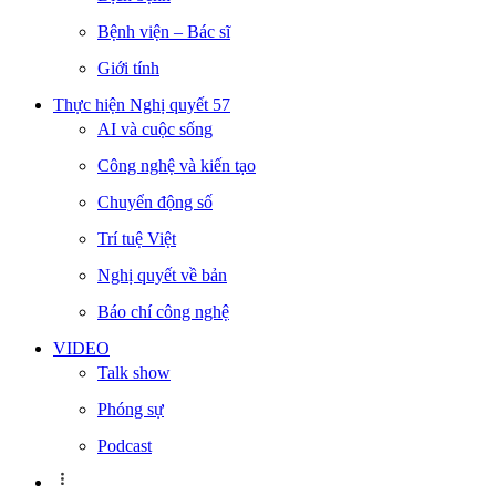
Bệnh viện – Bác sĩ
Giới tính
Thực hiện Nghị quyết 57
AI và cuộc sống
Công nghệ và kiến tạo
Chuyển động số
Trí tuệ Việt
Nghị quyết về bản
Báo chí công nghệ
VIDEO
Talk show
Phóng sự
Podcast