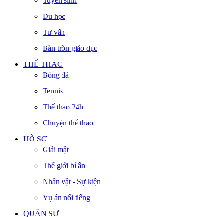
Tuyển sinh
Du học
Tư vấn
Bàn tròn giáo dục
THỂ THAO
Bóng đá
Tennis
Thể thao 24h
Chuyện thể thao
HỒ SƠ
Giải mật
Thế giới bí ẩn
Nhân vật - Sự kiện
Vụ án nổi tiếng
QUÂN SỰ