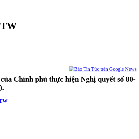
Q/TW
ủa Chính phủ thực hiện Nghị quyết số 80-
).
Q/TW