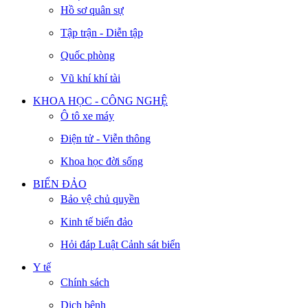
Hồ sơ quân sự
Tập trận - Diễn tập
Quốc phòng
Vũ khí khí tài
KHOA HỌC - CÔNG NGHỆ
Ô tô xe máy
Điện tử - Viễn thông
Khoa học đời sống
BIỂN ĐẢO
Bảo vệ chủ quyền
Kinh tế biển đảo
Hỏi đáp Luật Cảnh sát biển
Y tế
Chính sách
Dịch bệnh