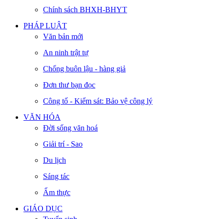
Chính sách BHXH-BHYT
PHÁP LUẬT
Văn bản mới
An ninh trật tự
Chống buôn lậu - hàng giả
Đơn thư bạn đọc
Công tố - Kiểm sát: Bảo vệ công lý
VĂN HÓA
Đời sống văn hoá
Giải trí - Sao
Du lịch
Sáng tác
Ẩm thực
GIÁO DỤC