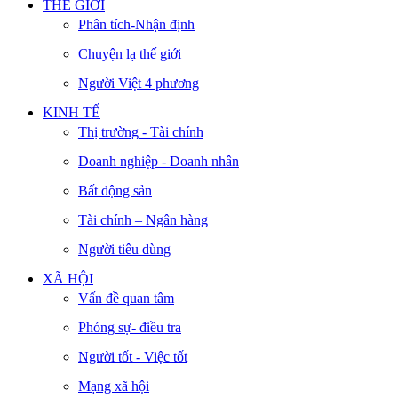
THẾ GIỚI
Phân tích-Nhận định
Chuyện lạ thế giới
Người Việt 4 phương
KINH TẾ
Thị trường - Tài chính
Doanh nghiệp - Doanh nhân
Bất động sản
Tài chính – Ngân hàng
Người tiêu dùng
XÃ HỘI
Vấn đề quan tâm
Phóng sự- điều tra
Người tốt - Việc tốt
Mạng xã hội