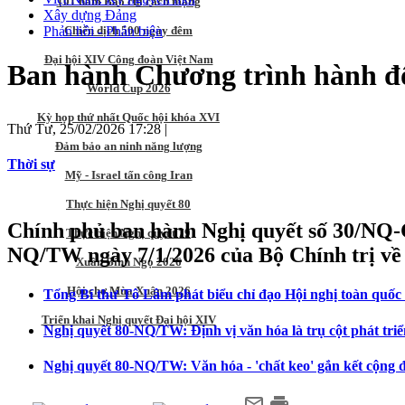
101 năm Báo chí cách mạng
Xây dựng Đảng
Phản hồi - Phản biện
Chiến dịch 500 ngày đêm
Đại hội XIV Công đoàn Việt Nam
Ban hành Chương trình hành đ
World Cup 2026
Kỳ họp thứ nhất Quốc hội khóa XVI
Thứ Tư, 25/02/2026 17:28
|
Đảm bảo an ninh năng lượng
Thời sự
Mỹ - Israel tấn công Iran
Thực hiện Nghị quyết 80
Chính phủ ban hành Nghị quyết số 30/NQ-C
Thực hiện Nghị quyết 79
NQ/TW ngày 7/1/2026 của Bộ Chính trị về 
Xuân Bính Ngọ 2026
Hội chợ Mùa Xuân 2026
Tổng Bí thư Tô Lâm phát biểu chỉ đạo Hội nghị toàn quố
Triển khai Nghị quyết Đại hội XIV
Nghị quyết 80-NQ/TW: Định vị văn hóa là trụ cột phát triể
Nghị quyết 80-NQ/TW: Văn hóa - 'chất keo' gắn kết cộng 