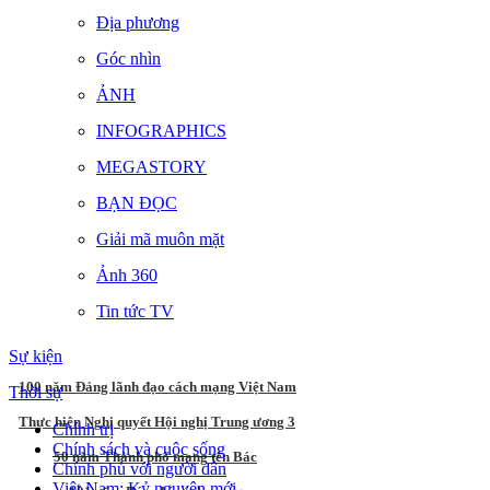
Địa phương
Góc nhìn
ẢNH
INFOGRAPHICS
MEGASTORY
BẠN ĐỌC
Giải mã muôn mặt
Ảnh 360
Tin tức TV
Sự kiện
100 năm Đảng lãnh đạo cách mạng Việt Nam
Thời sự
Thực hiện Nghị quyết Hội nghị Trung ương 3
Chính trị
Chính sách và cuộc sống
50 năm Thành phố mang tên Bác
Chính phủ với người dân
Việt Nam: Kỷ nguyên mới