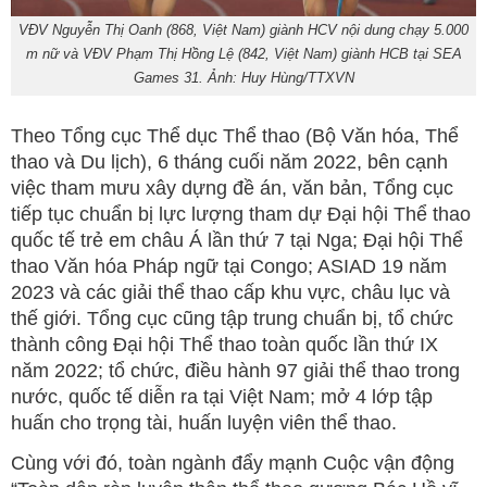
VĐV Nguyễn Thị Oanh (868, Việt Nam) giành HCV nội dung chạy 5.000
m nữ và VĐV Phạm Thị Hồng Lệ (842, Việt Nam) giành HCB tại SEA
Games 31. Ảnh: Huy Hùng/TTXVN
Theo Tổng cục Thể dục Thể thao (Bộ Văn hóa, Thể
thao và Du lịch), 6 tháng cuối năm 2022, bên cạnh
việc tham mưu xây dựng đề án, văn bản, Tổng cục
tiếp tục chuẩn bị lực lượng tham dự Đại hội Thể thao
quốc tế trẻ em châu Á lần thứ 7 tại Nga; Đại hội Thể
thao Văn hóa Pháp ngữ tại Congo; ASIAD 19 năm
2023 và các giải thể thao cấp khu vực, châu lục và
thế giới. Tổng cục cũng tập trung chuẩn bị, tổ chức
thành công Đại hội Thể thao toàn quốc lần thứ IX
năm 2022; tổ chức, điều hành 97 giải thể thao trong
nước, quốc tế diễn ra tại Việt Nam; mở 4 lớp tập
huấn cho trọng tài, huấn luyện viên thể thao.
Cùng với đó, toàn ngành đẩy mạnh Cuộc vận động