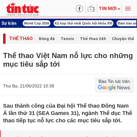
TIN MỚI
Sự kiện
ld Cup 2026
Kỳ họp thứ nhất Quốc hội khóa XVI
Đảm bảo an ninh năng lượng
THỂ THAO
Bóng đá
Tennis
Thể thao 24h
Chuyện thể 
Thể thao Việt Nam nỗ lực cho những
mục tiêu sắp tới
Thứ Ba, 21/06/2022 10:38
Sau thành công của Đại hội Thể thao Đông Nam
Á lần thứ 31 (SEA Games 31), ngành Thể dục Thể
thao tiếp tục nỗ lực cho các mục tiêu sắp tới.