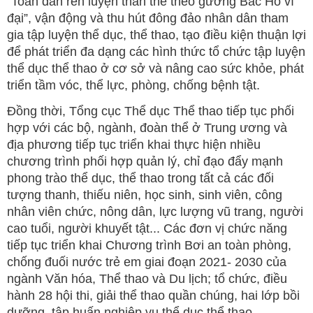
“Toàn dân rèn luyện thân thể theo gương Bác Hồ vĩ
đại”, vận động và thu hút đông đảo nhân dân tham
gia tập luyện thể dục, thể thao, tạo điều kiện thuận lợi
để phát triển đa dạng các hình thức tổ chức tập luyện
thể dục thể thao ở cơ sở và nâng cao sức khỏe, phát
triển tầm vóc, thể lực, phòng, chống bệnh tật.
Đồng thời, Tổng cục Thể dục Thể thao tiếp tục phối
hợp với các bộ, ngành, đoàn thể ở Trung ương và
địa phương tiếp tục triển khai thực hiện nhiều
chương trình phối hợp quản lý, chỉ đạo đẩy mạnh
phong trào thể dục, thể thao trong tất cả các đối
tượng thanh, thiếu niên, học sinh, sinh viên, công
nhân viên chức, nông dân, lực lượng vũ trang, người
cao tuổi, người khuyết tật... Các đơn vị chức năng
tiếp tục triển khai Chương trình Bơi an toàn phòng,
chống đuối nước trẻ em giai đoạn 2021- 2030 của
ngành Văn hóa, Thể thao và Du lịch; tổ chức, điều
hành 28 hội thi, giải thể thao quần chúng, hai lớp bồi
dưỡng, tập huấn nghiệp vụ thể dục thể thao.