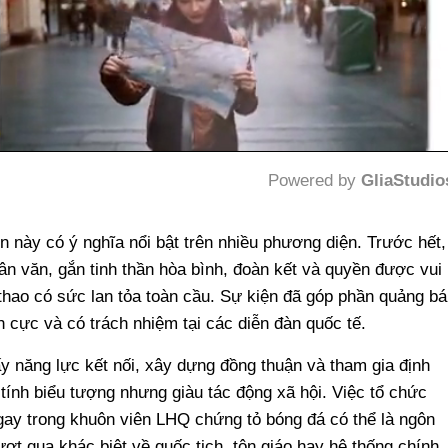
Powered by 
GliaStudio
Mute
 này có ý nghĩa nổi bật trên nhiều phương diện. Trước hết,
hân văn, gắn tinh thần hòa bình, đoàn kết và quyền được vui
thao có sức lan tỏa toàn cầu. Sự kiện đã góp phần quảng bá
 cực và có trách nhiệm tại các diễn đàn quốc tế.
y năng lực kết nối, xây dựng đồng thuận và tham gia định
tính biểu tượng nhưng giàu tác động xã hội. Việc tổ chức
y trong khuôn viên LHQ chứng tỏ bóng đá có thể là ngôn
t qua khác biệt về quốc tịch, tôn giáo hay hệ thống chính