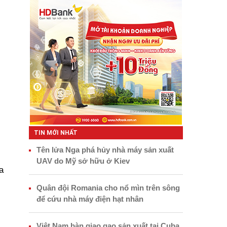
TIN MỚI NHẤT
Tên lửa Nga phá hủy nhà máy sản xuất
UAV do Mỹ sở hữu ở Kiev
a
Quân đội Romania cho nổ mìn trên sông
để cứu nhà máy điện hạt nhân
Việt Nam bàn giao gạo sản xuất tại Cuba