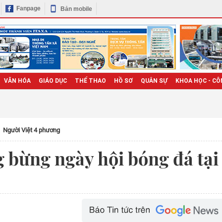
Fanpage
Bản mobile
VĂN HÓA
GIÁO DỤC
THỂ THAO
HỒ SƠ
QUÂN SỰ
KHOA HỌC - CÔ
Người Việt 4 phương
 bừng ngày hội bóng đá tại