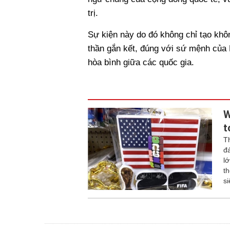
trị.
Sự kiện này do đó không chỉ tạo khôn
thần gắn kết, đúng với sứ mệnh của 
hòa bình giữa các quốc gia.
W
t
T
đ
l
t
s