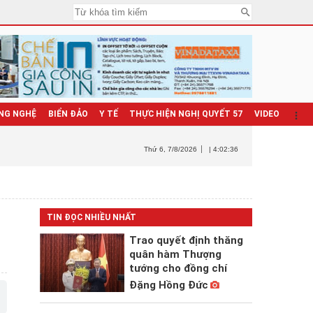
NG NGHỆ
BIỂN ĐẢO
Y TẾ
THỰC HIỆN NGHỊ QUYẾT 57
VIDEO
Thứ 6
, 7/8/2026
| 4:02:37
TIN ĐỌC NHIỀU NHẤT
Trao quyết định thăng
quân hàm Thượng
tướng cho đồng chí
Đặng Hồng Đức