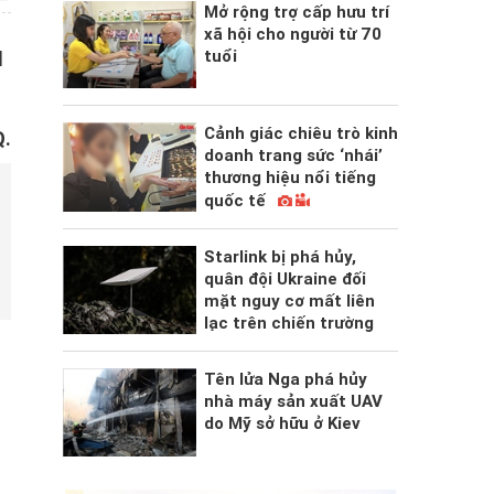
Mở rộng trợ cấp hưu trí
xã hội cho người từ 70
tuổi
l
Cảnh giác chiêu trò kinh
Q.
doanh trang sức ‘nhái’
thương hiệu nổi tiếng
quốc tế
Starlink bị phá hủy,
quân đội Ukraine đối
mặt nguy cơ mất liên
lạc trên chiến trường
Tên lửa Nga phá hủy
nhà máy sản xuất UAV
do Mỹ sở hữu ở Kiev