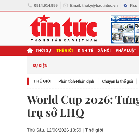
0914.914.999
Email: thuky@baotintuc.vn
Rss
THỜI SỰ
THẾ GIỚI
KINH TẾ
XÃ HỘI
PHÁP LUẬT
SỰ KIỆN
THẾ GIỚI
Phân tích-Nhận định
Chuyện lạ thế giới
World Cup 2026: Tưng
trụ sở LHQ
Thế giới
Thứ Sáu, 12/06/2026 13:59
|