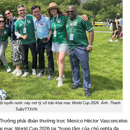
ội tuyển nước này mở tỷ số trận khai mạc World Cup 2026. Ảnh: Thanh
Tuấn/TTXVN
, Trưởng phái đoàn thường trực Mexico Héctor Vasconcelos
ai mạc World Cup 2026 tại "trung tâm của chủ nghĩa đa