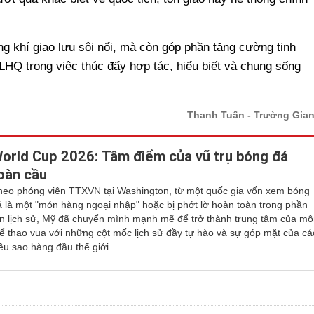
g khí giao lưu sôi nổi, mà còn góp phần tăng cường tinh
LHQ trong việc thúc đẩy hợp tác, hiểu biết và chung sống
Thanh Tuấn - Trường Gia
orld Cup 2026: Tâm điểm của vũ trụ bóng đá
oàn cầu
heo phóng viên TTXVN tại Washington, từ một quốc gia vốn xem bóng
á là một "món hàng ngoại nhập" hoặc bị phớt lờ hoàn toàn trong phần
ớn lịch sử, Mỹ đã chuyển mình mạnh mẽ để trở thành trung tâm của m
hể thao vua với những cột mốc lịch sử đầy tự hào và sự góp mặt của cá
iêu sao hàng đầu thế giới.