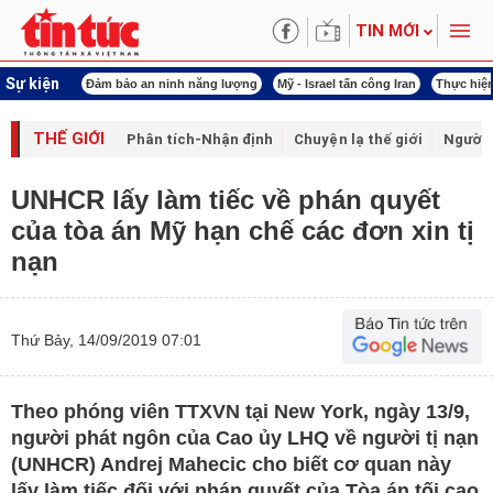
TIN MỚI
Sự kiện
ội khóa XVI
Đảm bảo an ninh năng lượng
Mỹ - Israel tấn công Iran
Thực hiện
THẾ GIỚI
Phân tích-Nhận định
Chuyện lạ thế giới
Người 
UNHCR lấy làm tiếc về phán quyết
của tòa án Mỹ hạn chế các đơn xin tị
nạn
Thứ Bảy, 14/09/2019 07:01
Theo phóng viên TTXVN tại New York, ngày 13/9,
người phát ngôn của Cao ủy LHQ về người tị nạn
(UNHCR) Andrej Mahecic cho biết cơ quan này
lấy làm tiếc đối với phán quyết của Tòa án tối cao