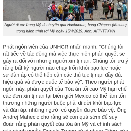
Người di cư Trung Mỹ di chuyển qua Huehuetan, bang Chiapas (Mexico)
trong hành trình tới Mỹ ngày 15/4/2019. Ảnh: AFP/TTXVN
Phát ngôn viên của UNHCR nhấn mạnh: “Chúng tôi
rất tiếc về tác động mà việc thực hiện phán quyết sẽ
gây ra đối với những người xin tị nạn. Chúng tôi lưu ý
rằng bất kỳ người nào chạy trốn khỏi bạo lực hoặc
sự đàn áp có thể tiếp cận các thủ tục tị nạn đầy đủ,
hiệu quả và được quốc tế bảo vệ”. Theo người phát
ngôn này, phán quyết của Tòa án tối cao Mỹ hạn chế
các đơn xin tị nạn tại biên giới Mexico có thể làm tổn
thương những người buộc phải di dời khỏi bạo lực
và đàn áp, những người có quyền được bảo vệ. Ông
Andrej Mahecic cho rằng sẽ còn quá sớm để suy
đoán rằng phán quyết của tòa án Mỹ và chính sách
của chính quyền Donald Trump có vi phạm Công ước