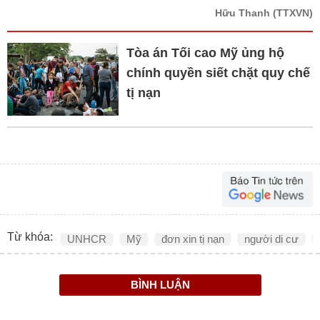
Hữu Thanh
(TTXVN)
Tòa án Tối cao Mỹ ủng hộ
chính quyền siết chặt quy chế
tị nạn
Từ khóa:
UNHCR
Mỹ
đơn xin tị nạn
người di cư
BÌNH LUẬN