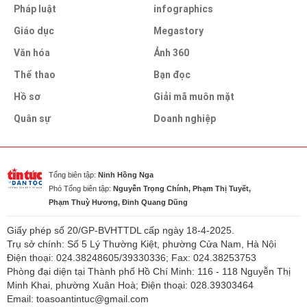
Pháp luật
infographics
Giáo dục
Megastory
Văn hóa
Ảnh 360
Thể thao
Bạn đọc
Hồ sơ
Giải mã muôn mặt
Quân sự
Doanh nghiệp
Tổng biên tập:
Ninh Hồng Nga
Phó Tổng biên tập:
Nguyễn Trọng Chính, Phạm Thị Tuyết,
Phạm Thuỳ Hương, Đinh Quang Dũng
Giấy phép số 20/GP-BVHTTDL cấp ngày 18-4-2025.
Trụ sở chính: Số 5 Lý Thường Kiệt, phường Cửa Nam, Hà Nội
Điện thoại: 024.38248605/39330336; Fax: 024.38253753
Phòng đại diện tại Thành phố Hồ Chí Minh: 116 - 118 Nguyễn Thị
Minh Khai, phường Xuân Hoà; Điện thoại: 028.39303464
Email: toasoantintuc@gmail.com