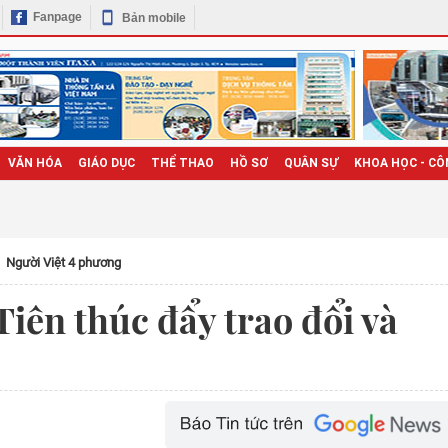
Fanpage
Bản mobile
VĂN HÓA
GIÁO DỤC
THỂ THAO
HỒ SƠ
QUÂN SỰ
KHOA HỌC - CÔ
Người Việt 4 phương
iên thúc đẩy trao đổi và