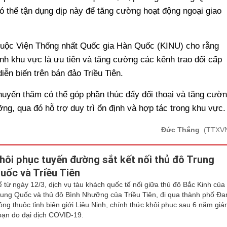
ó thể tận dụng dịp này để tăng cường hoạt động ngoại giao
uộc Viện Thống nhất Quốc gia Hàn Quốc (KINU) cho rằng
ịnh khu vực là ưu tiên và tăng cường các kênh trao đổi cấp
ễn biến trên bán đảo Triều Tiên.
chuyến thăm có thể góp phần thúc đẩy đối thoại và tăng cườ
ng, qua đó hỗ trợ duy trì ổn định và hợp tác trong khu vực.
Đức Thắng
(TTXV
hôi phục tuyến đường sắt kết nối thủ đô Trung
uốc và Triều Tiên
ể từ ngày 12/3, dịch vụ tàu khách quốc tế nối giữa thủ đô Bắc Kinh của
rung Quốc và thủ đô Bình Nhưỡng của Triều Tiên, đi qua thành phố Đa
ông thuộc tỉnh biên giới Liêu Ninh, chính thức khôi phục sau 6 năm giá
oạn do đại dịch COVID-19.