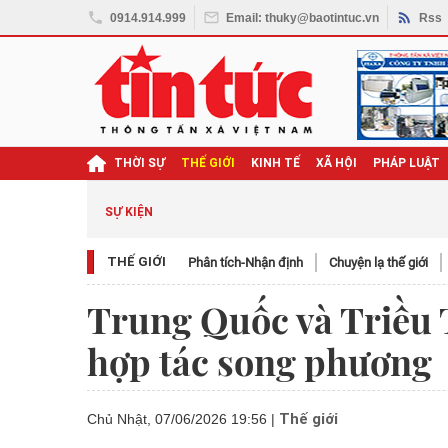
0914.914.999
Email: thuky@baotintuc.vn
Rss
THỜI SỰ
THẾ GIỚI
KINH TẾ
XÃ HỘI
PHÁP LUẬT
SỰ KIỆN
THẾ GIỚI
Phân tích-Nhận định
Chuyện lạ thế giới
Trung Quốc và Triều T
hợp tác song phương
Thế giới
Chủ Nhật, 07/06/2026 19:56
|