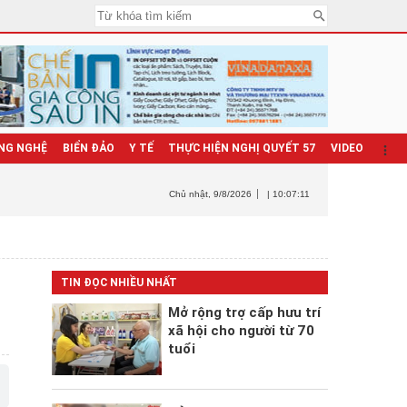
NG NGHỆ
BIỂN ĐẢO
Y TẾ
THỰC HIỆN NGHỊ QUYẾT 57
VIDEO
Chủ nhật
, 9/8/2026
| 10:07:12
TIN ĐỌC NHIỀU NHẤT
Mở rộng trợ cấp hưu trí
xã hội cho người từ 70
tuổi