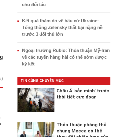
cho đối tác
Kết quả thăm dò về bầu cử Ukraine:
Tổng thống Zelensky thất bại nặng nề
trước 3 đối thủ lớn
Ngoại trưởng Rubio: Thỏa thuận Mỹ-Iran
ng
về các tuyến hàng hải có thể sớm được
ký kết
N)
TIN CÙNG CHUYÊN MỤC
Châu Á 'oằn mình' trước
thời tiết cực đoan
n
n
Thỏa thuận phòng thủ
chung Mecca có thể
thay đổi chiến lược của