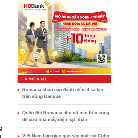
TIN MỚI NHẤT
Romania khẩn cấp đánh chìm 4 sà lan
c
trên sông Danube
Quân đội Romania cho nổ mìn trên sông
để cứu nhà máy điện hạt nhân
g
Việt Nam bàn giao gạo sản xuất tại Cuba
à