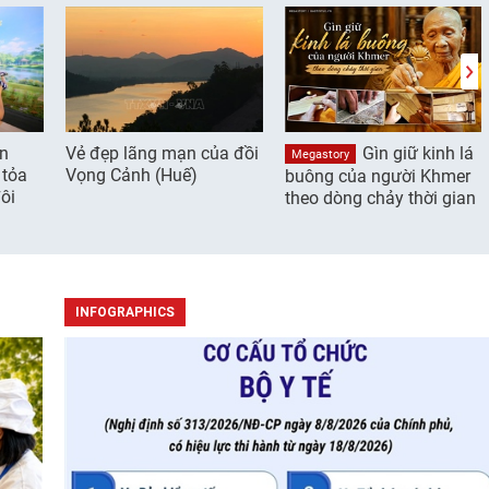
ần
Vẻ đẹp lãng mạn của đồi
Gìn giữ kinh lá
Megastory
 tỏa
Vọng Cảnh (Huế)
buông của người Khmer
ôi
theo dòng chảy thời gian
INFOGRAPHICS