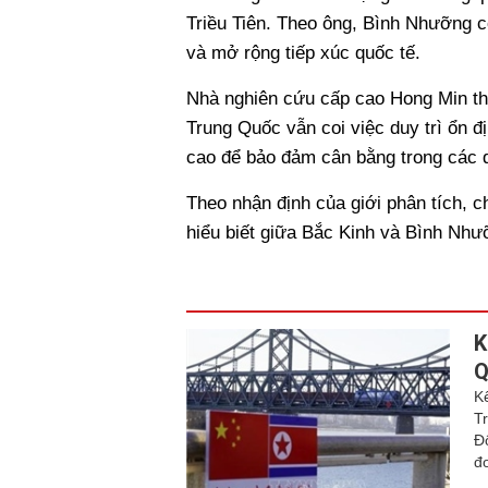
Triều Tiên. Theo ông, Bình Nhưỡng c
và mở rộng tiếp xúc quốc tế.
Nhà nghiên cứu cấp cao Hong Min th
Trung Quốc vẫn coi việc duy trì ổn đ
cao để bảo đảm cân bằng trong các di
Theo nhận định của giới phân tích, 
hiểu biết giữa Bắc Kinh và Bình Nhưỡ
K
Q
K
T
Đ
đ