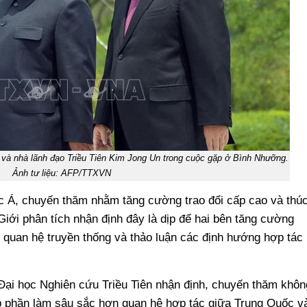
 và nhà lãnh đạo Triều Tiên Kim Jong Un trong cuộc gặp ở Bình Nhưỡng.
Ảnh tư liệu: AFP/TTXVN
 Á, chuyến thăm nhằm tăng cường trao đổi cấp cao và thú
iới phân tích nhận định đây là dịp để hai bên tăng cường
i quan hệ truyền thống và thảo luận các định hướng hợp tác
Đại học Nghiên cứu Triều Tiên nhận định, chuyến thăm khôn
p phần làm sâu sắc hơn quan hệ hợp tác giữa Trung Quốc v