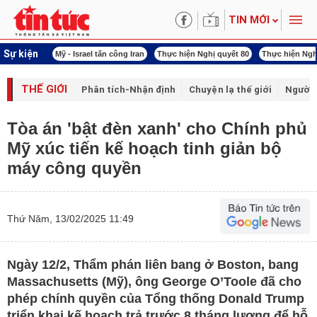
TIN MỚI
Sự kiện
 năng lượng
Mỹ - Israel tấn công Iran
Thực hiện Nghị quyết 80
Thực hiện Ngh
THẾ GIỚI
Phân tích-Nhận định
Chuyện lạ thế giới
Người 
Tòa án 'bật đèn xanh' cho Chính phủ
Mỹ xúc tiến kế hoạch tinh giản bộ
máy công quyền
Thứ Năm, 13/02/2025 11:49
Ngày 12/2, Thẩm phán liên bang ở Boston, bang
Massachusetts (Mỹ), ông George O’Toole đã cho
phép chính quyền của Tổng thống Donald Trump
triển khai kế hoạch trả trước 8 tháng lương để hỗ