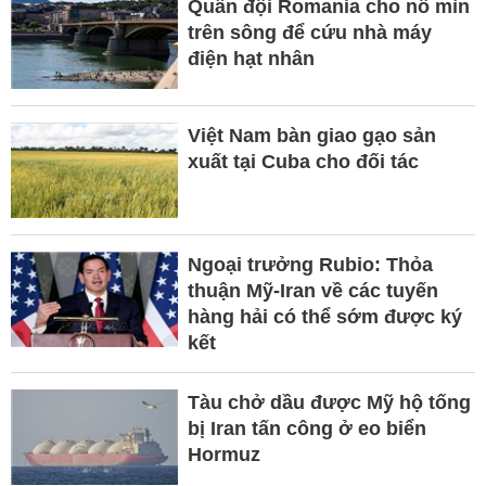
Quân đội Romania cho nổ mìn
trên sông để cứu nhà máy
điện hạt nhân
Việt Nam bàn giao gạo sản
xuất tại Cuba cho đối tác
Ngoại trưởng Rubio: Thỏa
thuận Mỹ-Iran về các tuyến
hàng hải có thể sớm được ký
kết
Tàu chở dầu được Mỹ hộ tống
bị Iran tấn công ở eo biển
Hormuz