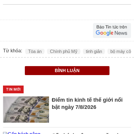
Từ khóa:
Tòa án
Chính phủ Mỹ
tinh giản
bộ máy côn
BÌNH LUẬN
TIN MỚI
Điểm tin kinh tế thế giới nổi
bật ngày 7/8/2026